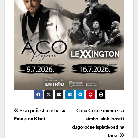
Navigacija
Prva pričest u crkvi sv.
Coca-Coline dionice su
Franje na Kladi
simbol stabilnosti i
objava
dugoročne isplativosti na
burzi