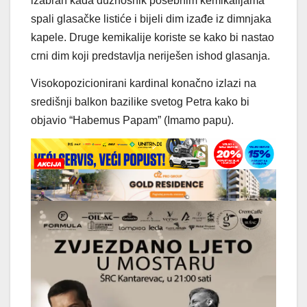
izabran kada dužnosnik posebnim kemikalijama
spali glasačke listiće i bijeli dim izađe iz dimnjaka
kapele. Druge kemikalije koriste se kako bi nastao
crni dim koji predstavlja neriješen ishod glasanja.
Visokopozicionirani kardinal konačno izlazi na
središnji balkon bazilike svetog Petra kako bi
objavio “Habemus Papam” (Imamo papu).