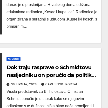
danas je u prostorijama Hrvatskog doma održana
edukativna radionica „Kosac i kupelica“. Radionica je
organizirana u suradnji s udrugom „Kupreški kosci“, s
primarnim…
NOVOSTI
Dok traju rasprave o Schmidtovu
nasljedniku on poručio da politika
ostaje ista
30 LIPNJA, 2026
CAPLJINSKI PORTAL
Visoki predstavnik za BiH u ostavci Christian
Schmidt poručio je u utorak kako se njegovim
odlaskom s te dužnosti ništa bitno neće promijeniti i