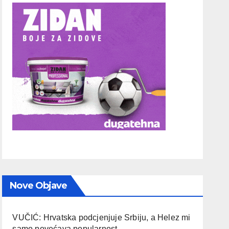
Nove Objave
VUČIĆ: Hrvatska podcjenjuje Srbiju, a Helez mi
samo povećava popularnost