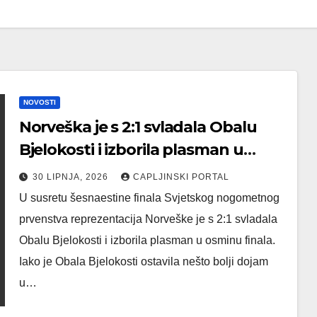
NOVOSTI
Norveška je s 2:1 svladala Obalu
Bjelokosti i izborila plasman u
osminu finala SP
30 LIPNJA, 2026
CAPLJINSKI PORTAL
U susretu šesnaestine finala Svjetskog nogometnog
prvenstva reprezentacija Norveške je s 2:1 svladala
Obalu Bjelokosti i izborila plasman u osminu finala.
Iako je Obala Bjelokosti ostavila nešto bolji dojam
u…