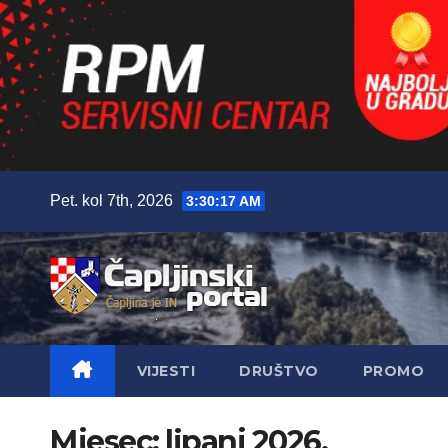
Skip
Pet. kol 7th, 2026
3:30:18 AM
to
content
VIJESTI
DRUŠTVO
PROMO
Mjesec:
lipanj 2026.