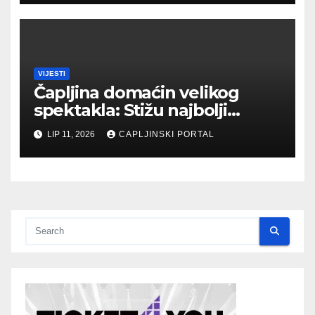
VIJESTI
Čapljina domaćin velikog
spektakla: Stižu najbolji
biciklisti Balkana
LIP 11, 2026
CAPLJINSKI PORTAL