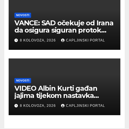
NOVOSTI
VANCE: SAD očekuje od Irana
da osigura siguran protok
nafte kroz Hormuški moreuz
8 KOLOVOZA, 2026
CAPLJINSKI PORTAL
NOVOSTI
VIDEO Albin Kurti gađan
jajima tijekom nastavka
konstituirajuće sjednice
8 KOLOVOZA, 2026
CAPLJINSKI PORTAL
Skupštine Kosova