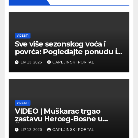
VIJESTI
Sve više sezonskog voća i
povrća: Pogledajte ponudu i
cijene na čapljinskoj
LIP 13, 2026
CAPLJINSKI PORTAL
Veletržnici
VIJESTI
VIDEO | Muškarac trgao
zastavu Herceg-Bosne u
Čapljini: Traži se hitno
LIP 12, 2026
CAPLJINSKI PORTAL
uhićenje