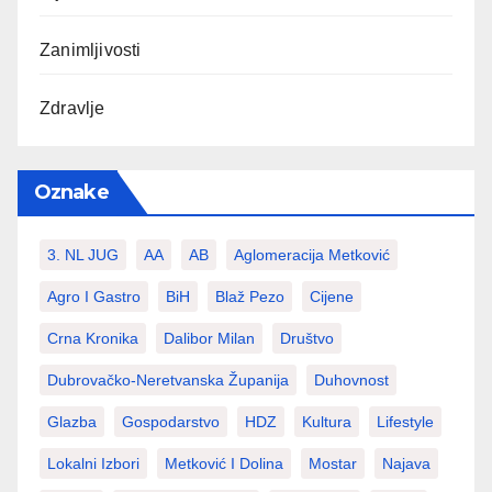
Zanimljivosti
Zdravlje
Oznake
3. NL JUG
AA
AB
Aglomeracija Metković
Agro I Gastro
BiH
Blaž Pezo
Cijene
Crna Kronika
Dalibor Milan
Društvo
Dubrovačko-Neretvanska Županija
Duhovnost
Glazba
Gospodarstvo
HDZ
Kultura
Lifestyle
Lokalni Izbori
Metković I Dolina
Mostar
Najava