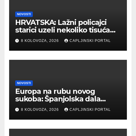
NOVOSTI
HRVATSKA: Lažni policajci
starici uzeli nekoliko tisuća
eura
8 KOLOVOZA, 2026
CAPLJINSKI PORTAL
NOVOSTI
Europa na rubu novog
sukoba: Španjolska dala
ultimatum Italiji zbog
8 KOLOVOZA, 2026
CAPLJINSKI PORTAL
migranata