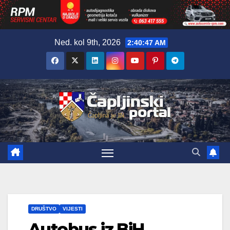
Skip
Ned. kol 9th, 2026
2:40:48 AM
to
content
DRUŠTVO
VIJESTI
Autobus iz BiH