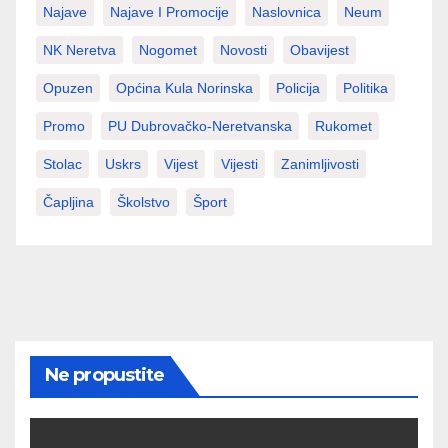
Najave
Najave I Promocije
Naslovnica
Neum
NK Neretva
Nogomet
Novosti
Obavijest
Opuzen
Općina Kula Norinska
Policija
Politika
Promo
PU Dubrovačko-Neretvanska
Rukomet
Stolac
Uskrs
Vijest
Vijesti
Zanimljivosti
Čapljina
Školstvo
Šport
Ne propustite