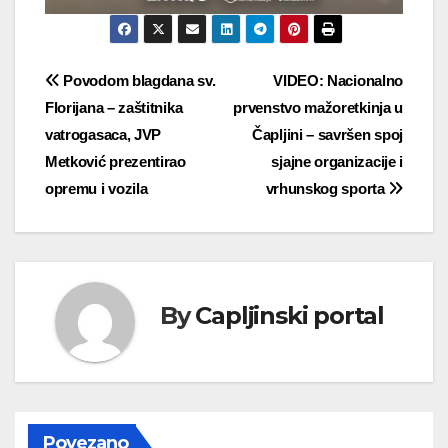
Navigacija
Povodom blagdana sv.
VIDEO: Nacionalno
Florijana – zaštitnika
prvenstvo mažoretkinja u
objava
vatrogasaca, JVP
Čapljini – savršen spoj
Metković prezentirao
sjajne organizacije i
opremu i vozila
vrhunskog sporta
By
Capljinski portal
Povezano