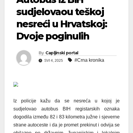
sudjelovaou teškoj
nesreći u Hrvatskoj:
Dvoje poginulih
By
Capljinski portal
#Crna kronika
SVI 4, 2025
Iz policije kažu da se nesreća u kojoj je
sudjelovao autobus BIH registarskih oznaka
dogodila između 82 i 83 kilometra južne i sjeverne
strane autoceste i da je promet prekinut i odvija se
obilazno po državnim, županijskim i lokalnim