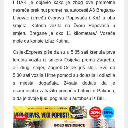
I HAK je objavio kako je zbog ove prometne
nesreće prekinut promet na autocesti A3 Bregana-
Lipovac između čvorova Popovača i Križ u oba
smjera. Kolona vozila na čvoru Popovača u
smjeru Bregane je oko 11 kilometara.’ Vozače
mole da koriste izlaz Kutina.
OsijekExpress piše da su u 5.35 sati krenula prva
teretna vozila iz smjera Osijeka prema Zagrebu,
ali drugi smjer, Zagreb-Osijek još stoji. Sve do
5.30 sati vozila Hitne pomoći su dolazila i odlazila
s mjesta događaja. 24sata dodaju da je
osam osoba zatražilo pomoć u bolnici u Pakracu,
a da je dvoje ljudi poginulo u autobusu iz BiH.