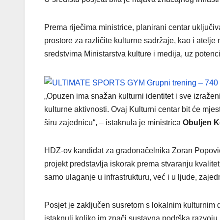
Prema riječima ministrice, planirani centar uključ
prostore za različite kulturne sadržaje, kao i atelje
sredstvima Ministarstva kulture i medija, uz potenc
„Opuzen ima snažan kulturni identitet i sve izraženi
kulturne aktivnosti. Ovaj Kulturni centar bit će mj
širu zajednicu“, – istaknula je ministrica
Obuljen K
HDZ-ov kandidat za gradonačelnika Zoran Popović z
projekt predstavlja iskorak prema stvaranju kvalitetn
samo ulaganje u infrastrukturu, već i u ljude, zaj
Posjet je zaključen susretom s lokalnim kulturnim d
istaknuli koliko im znači sustavna podrška razvoj