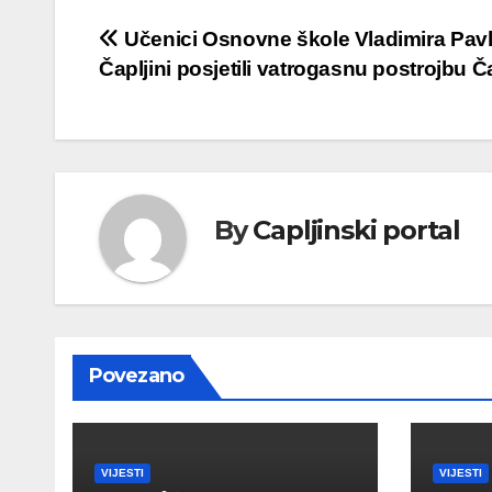
Navigacija
Učenici Osnovne škole Vladimira Pavl
Čapljini posjetili vatrogasnu postrojbu Ča
objava
By
Capljinski portal
Povezano
VIJESTI
VIJESTI