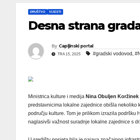
DRUŠTVO
VIJESTI
Desna strana grad
By
Capljinski portal
#gradski vodovod
,
#N
TRA 15, 2025
Ministrica kulture i medija
Nina Obuljen Koržinek
predstavnicima lokalne zajednice obišla nekoliko k
području kulture. Tom je prilikom izrazila podrš
naglasivši važnost suradnje lokalne zajednice s drž
U središtu posjeta bila je najava značajnog infrast