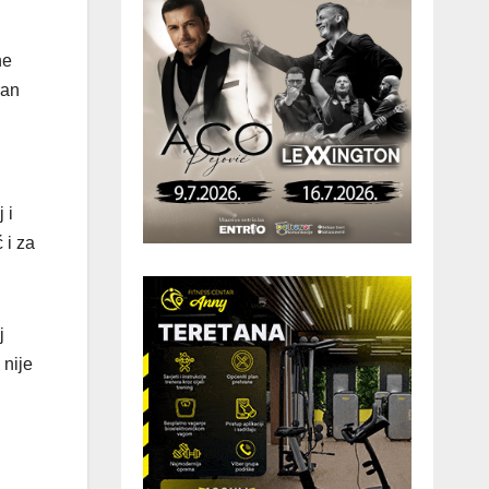
ne
ran
 i
 i za
j
 nije