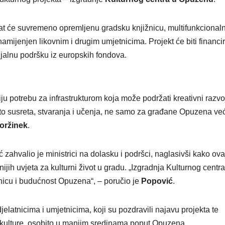
ivat će suvremeno opremljenu gradsku knjižnicu, multifunkcional
 namijenjen likovnim i drugim umjetnicima. Projekt će biti financi
ijalnu podršku iz europskih fondova.
ju potrebu za infrastrukturom koja može podržati kreativni razvoj
esto susreta, stvaranja i učenja, ne samo za građane Opuzena već
oržinek
.
ahvalio je ministrici na dolasku i podršci, naglasivši kako ova
ijih uvjeta za kulturni život u gradu. „Izgradnja Kulturnog centra
ednicu i budućnost Opuzena“, – poručio je
Popović
.
jelatnicima i umjetnicima, koji su pozdravili najavu projekta te
u kulture, osobito u manjim sredinama poput Opuzena.