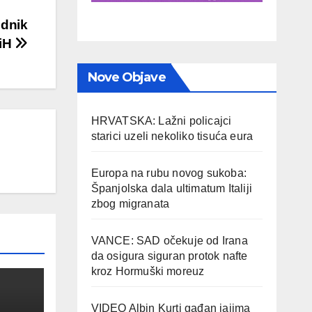
ednik
iH
Nove Objave
HRVATSKA: Lažni policajci
starici uzeli nekoliko tisuća eura
Europa na rubu novog sukoba:
Španjolska dala ultimatum Italiji
zbog migranata
VANCE: SAD očekuje od Irana
da osigura siguran protok nafte
kroz Hormuški moreuz
VIDEO Albin Kurti gađan jajima