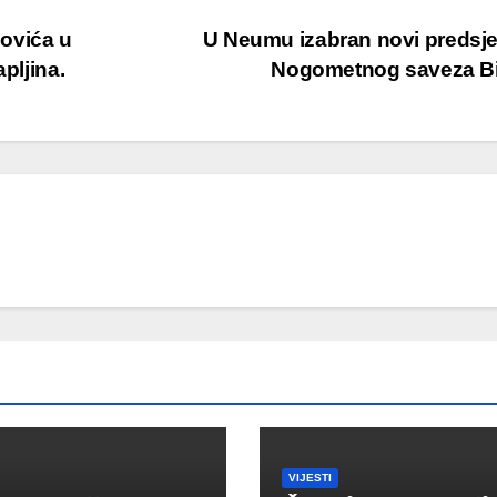
ovića u
U Neumu izabran novi predsj
pljina.
Nogometnog saveza B
VIJESTI