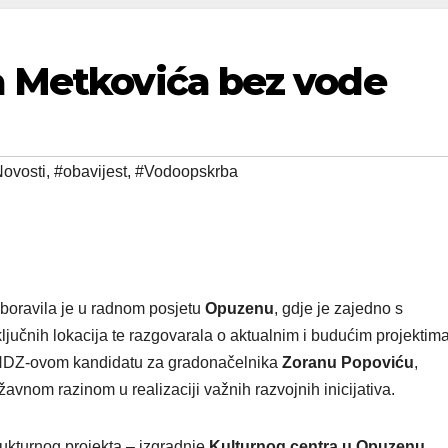
a Metkovića bez vode
ovosti
,
#obavijest
,
#Vodoopskrba
boravila je u radnom posjetu
Opuzenu
, gdje je zajedno s
ljučnih lokacija te razgovarala o aktualnim i budućim projektim
ku HDZ-ovom kandidatu za gradonačelnika
Zoranu Popoviću
,
avnom razinom u realizaciji važnih razvojnih inicijativa.
rukturnog projekta – izgradnje
Kulturnog centra u Opuzenu
.