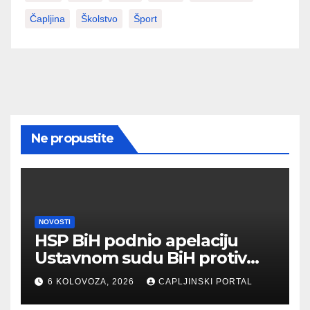
Čapljina
Školstvo
Šport
Ne propustite
NOVOSTI
HSP BiH podnio apelaciju
Ustavnom sudu BiH protiv
ovjere kandidature Slavena
6 KOLOVOZA, 2026
CAPLJINSKI PORTAL
Kovačevića