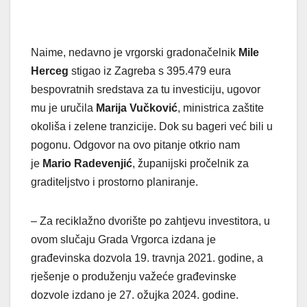
Naime, nedavno je vrgorski gradonačelnik
Mile
Herceg
stigao iz Zagreba s 395.479 eura
bespovratnih sredstava za tu investiciju, ugovor
mu je uručila
Marija Vučković
, ministrica zaštite
okoliša i zelene tranzicije. Dok su bageri već bili u
pogonu. Odgovor na ovo pitanje otkrio nam
je
Mario Radevenjić
, županijski pročelnik za
graditeljstvo i prostorno planiranje.
– Za reciklažno dvorište po zahtjevu investitora, u
ovom slučaju Grada Vrgorca izdana je
građevinska dozvola 19. travnja 2021. godine, a
rješenje o produženju važeće građevinske
dozvole izdano je 27. ožujka 2024. godine.