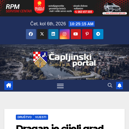
Skip
Čet. kol 6th, 2026
10:25:16 AM
to
content
DRUŠTVO
VIJESTI
Dragan je cijeli grad