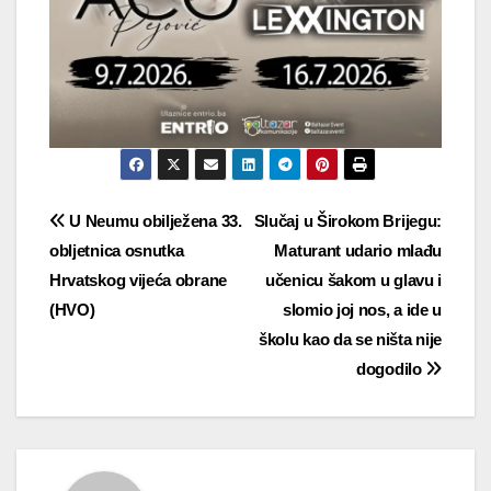
Navigacija
U Neumu obilježena 33.
Slučaj u Širokom Brijegu:
obljetnica osnutka
Maturant udario mlađu
objava
Hrvatskog vijeća obrane
učenicu šakom u glavu i
(HVO)
slomio joj nos, a ide u
školu kao da se ništa nije
dogodilo