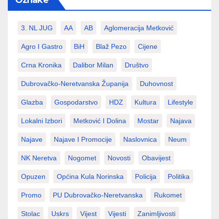
Oznake
3. NL JUG
AA
AB
Aglomeracija Metković
Agro I Gastro
BiH
Blaž Pezo
Cijene
Crna Kronika
Dalibor Milan
Društvo
Dubrovačko-Neretvanska Županija
Duhovnost
Glazba
Gospodarstvo
HDZ
Kultura
Lifestyle
Lokalni Izbori
Metković I Dolina
Mostar
Najava
Najave
Najave I Promocije
Naslovnica
Neum
NK Neretva
Nogomet
Novosti
Obavijest
Opuzen
Općina Kula Norinska
Policija
Politika
Promo
PU Dubrovačko-Neretvanska
Rukomet
Stolac
Uskrs
Vijest
Vijesti
Zanimljivosti