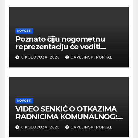
NOVOSTI
Poznato čiju nogometnu
reprezentaciju će voditi
Zlatko Dalić
6 KOLOVOZA, 2026
CAPLJINSKI PORTAL
NOVOSTI
VIDEO SENKIĆ O OTKAZIMA
RADNICIMA KOMUNALNOG:
„Sve bih ponovila“
6 KOLOVOZA, 2026
CAPLJINSKI PORTAL