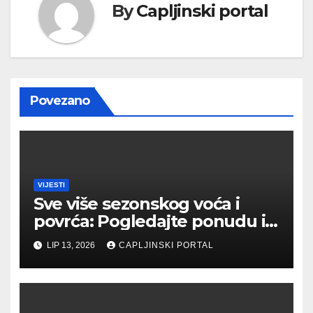
By
Capljinski portal
Povezano
VIJESTI
Sve više sezonskog voća i
povrća: Pogledajte ponudu i
cijene na čapljinskoj
LIP 13, 2026
CAPLJINSKI PORTAL
Veletržnici