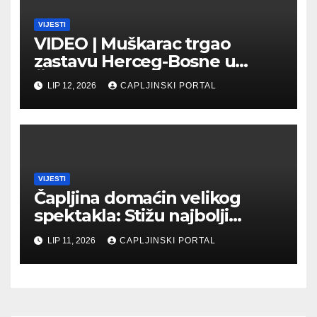
VIJESTI
VIDEO | Muškarac trgao
zastavu Herceg-Bosne u
Čapljini: Traži se hitno
LIP 12, 2026
CAPLJINSKI PORTAL
uhićenje
VIJESTI
Čapljina domaćin velikog
spektakla: Stižu najbolji
biciklisti Balkana
LIP 11, 2026
CAPLJINSKI PORTAL