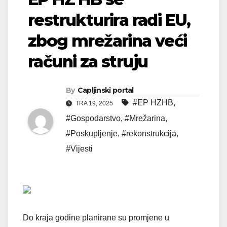
restrukturira radi EU,
zbog mrežarina veći
računi za struju
By
Capljinski portal
#EP HZHB
,
TRA 19, 2025
#Gospodarstvo
,
#Mrežarina
,
#Poskupljenje
,
#rekonstrukcija
,
#Vijesti
Do kraja godine planirane su promjene u