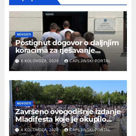
NOVOSTI
Postignut dogovor o daljnjim
koracima za rješavanje
statusa otpuštenih radnika
6 KOLOVOZA, 2026
CAPLJINSKI PORTAL
Komunalnog
NOVOSTI
Završeno ovogodišnje izdanje
Mladifesta koje je okupilo
mlade iz 73 zemlje svijeta
6 KOLOVOZA, 2026
CAPLJINSKI PORTAL