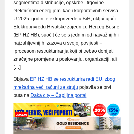
segmentima distribucije, opskrbe i trgovine
električnom energijom, kao i korporativnih servisa.
U 2025. godini elektroprivrede u BiH, uključujući
Elektroprivredu Hrvatske zajednice Herceg Bosne
(EP HZ HB), suočit će se s jednim od najvažnijih i
najzahtjevnijih izazova u svojoj povijesti –
procesom restrukturiranja koji bi trebao donijeti
značajne promjene u poslovanju, organizaciji, ali
[…]
Objava
EP HZ HB se restrukturira radi EU, zbog
mrežarina veći računi za struju
pojavila se prvi
puta na
Đaka city – Čapljina portal
.