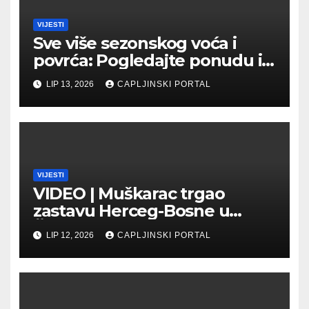
VIJESTI
Sve više sezonskog voća i
povrća: Pogledajte ponudu i
cijene na čapljinskoj
LIP 13, 2026
CAPLJINSKI PORTAL
Veletržnici
VIJESTI
VIDEO | Muškarac trgao
zastavu Herceg-Bosne u
Čapljini: Traži se hitno
LIP 12, 2026
CAPLJINSKI PORTAL
uhićenje