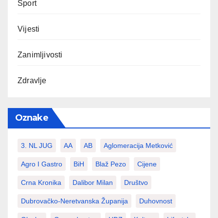
Sport
Vijesti
Zanimljivosti
Zdravlje
Oznake
3. NL JUG
AA
AB
Aglomeracija Metković
Agro I Gastro
BiH
Blaž Pezo
Cijene
Crna Kronika
Dalibor Milan
Društvo
Dubrovačko-Neretvanska Županija
Duhovnost