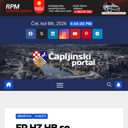
Skip
Čet. kol 6th, 2026
4:04:02 PM
to
content
DRUŠTVO
VIJESTI
EP HZ HB se