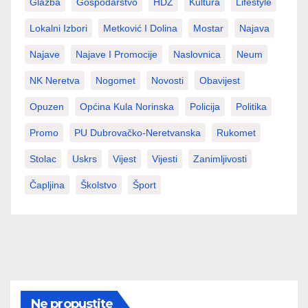
Glazba
Gospodarstvo
HDZ
Kultura
Lifestyle
Lokalni Izbori
Metković I Dolina
Mostar
Najava
Najave
Najave I Promocije
Naslovnica
Neum
NK Neretva
Nogomet
Novosti
Obavijest
Opuzen
Općina Kula Norinska
Policija
Politika
Promo
PU Dubrovačko-Neretvanska
Rukomet
Stolac
Uskrs
Vijest
Vijesti
Zanimljivosti
Čapljina
Školstvo
Šport
Ne propustite