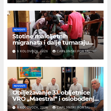
NOVOSTI
Stotine maloljetnih
migranata i dalje tumaraju
ulicama Ceute
6 KOLOVOZA, 2026
CAPLJINSKI PORTAL
NOVOSTI
Obilježavanje 31. obljetnice
VRO „Maestral“ i oslobođenja
Jajca uz pokroviteljstvo HNS
6 KOLOVOZA, 2026
CAPLJINSKI PORTAL