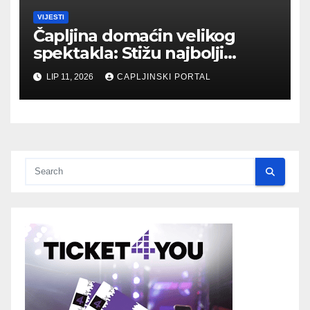
VIJESTI
Čapljina domaćin velikog
spektakla: Stižu najbolji
biciklisti Balkana
LIP 11, 2026
CAPLJINSKI PORTAL