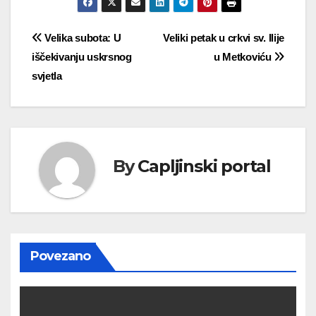
Navigacija
Velika subota: U
Veliki petak u crkvi sv. Ilije
iščekivanju uskrsnog
u Metkoviću
objava
svjetla
By
Capljinski portal
Povezano