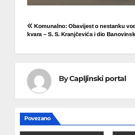
Navigacija
Komunalno: Obavijest o nestanku vo
kvara – S. S. Kranjčevića i dio Banovins
objava
By
Capljinski portal
Povezano