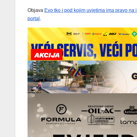
Objava
Evo tko i pod kojim uvjetima ima pravo na 
portal
.