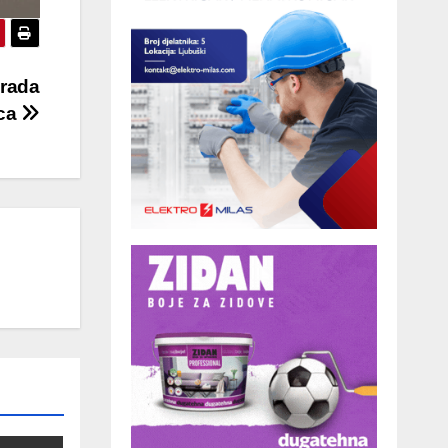
grada
oca