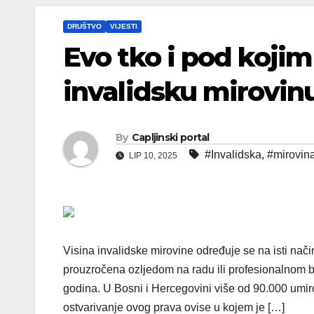
DRUŠTVO
VIJESTI
Evo tko i pod koji
invalidsku mirovin
By
Capljinski portal
#Invalidska
,
#mirovin
LIP 10, 2025
Visina invalidske mirovine određuje se na isti nači
prouzročena ozljedom na radu ili profesionalnom b
godina. U Bosni i Hercegovini više od 90.000 umiro
ostvarivanje ovog prava ovise u kojem je […]