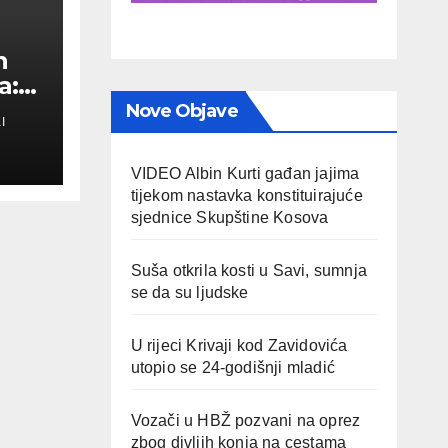
n
a:
Nove Objave
I
a
VIDEO Albin Kurti gađan jajima
tijekom nastavka konstituirajuće
sjednice Skupštine Kosova
Suša otkrila kosti u Savi, sumnja
se da su ljudske
U rijeci Krivaji kod Zavidovića
utopio se 24-godišnji mladić
Vozači u HBŽ pozvani na oprez
zbog divljih konja na cestama