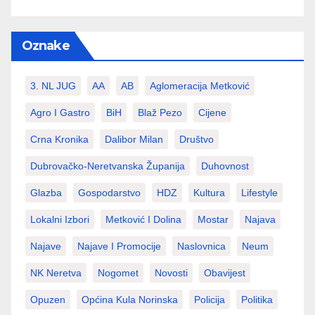
Oznake
3. NL JUG
AA
AB
Aglomeracija Metković
Agro I Gastro
BiH
Blaž Pezo
Cijene
Crna Kronika
Dalibor Milan
Društvo
Dubrovačko-Neretvanska Županija
Duhovnost
Glazba
Gospodarstvo
HDZ
Kultura
Lifestyle
Lokalni Izbori
Metković I Dolina
Mostar
Najava
Najave
Najave I Promocije
Naslovnica
Neum
NK Neretva
Nogomet
Novosti
Obavijest
Opuzen
Općina Kula Norinska
Policija
Politika