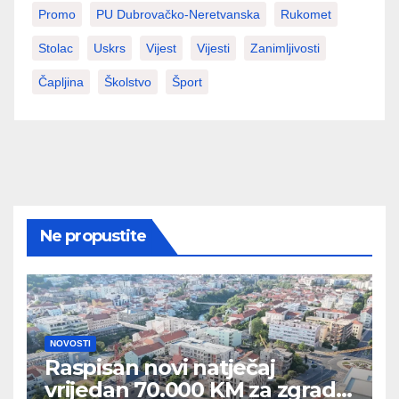
Promo
PU Dubrovačko-Neretvanska
Rukomet
Stolac
Uskrs
Vijest
Vijesti
Zanimljivosti
Čapljina
Školstvo
Šport
Ne propustite
NOVOSTI
Raspisan novi natječaj
vrijedan 70.000 KM za zgradu