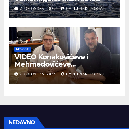
rezove, ugroženo 100.000
7 KOLOVOZA, 2026
CAPLJINSKI PORTAL
radnih mjesta
NOVOSTI
VIDEO Konakovićeve i
Mehmedovićeve
manipulacije ne osporavaju
7 KOLOVOZA, 2026
CAPLJINSKI PORTAL
zahtjeve Hrvata
NEDAVNO