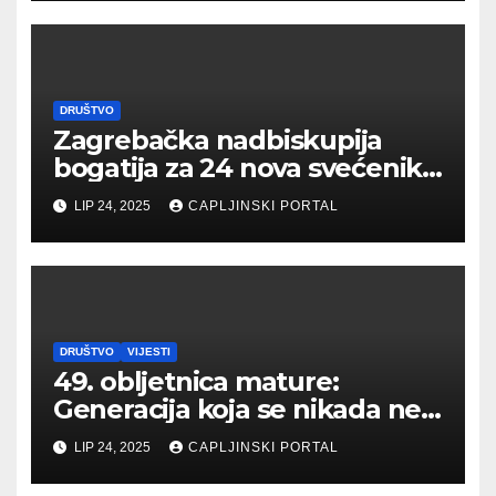
DRUŠTVO
Zagrebačka nadbiskupija
bogatija za 24 nova svećenika
– među njima i ljubušak
LIP 24, 2025
CAPLJINSKI PORTAL
DRUŠTVO
VIJESTI
49. obljetnica mature:
Generacija koja se nikada ne
zaboravlja
LIP 24, 2025
CAPLJINSKI PORTAL