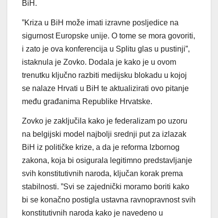
BiH.
”Kriza u BiH može imati izravne posljedice na
sigurnost Europske unije. O tome se mora govoriti,
i zato je ova konferencija u Splitu glas u pustinji”,
istaknula je Zovko. Dodala je kako je u ovom
trenutku ključno razbiti medijsku blokadu u kojoj
se nalaze Hrvati u BiH te aktualizirati ovo pitanje
među građanima Republike Hrvatske.
Zovko je zaključila kako je federalizam po uzoru
na belgijski model najbolji srednji put za izlazak
BiH iz političke krize, a da je reforma Izbornog
zakona, koja bi osigurala legitimno predstavljanje
svih konstitutivnih naroda, ključan korak prema
stabilnosti. ”Svi se zajednički moramo boriti kako
bi se konačno postigla ustavna ravnopravnost svih
konstitutivnih naroda kako je navedeno u