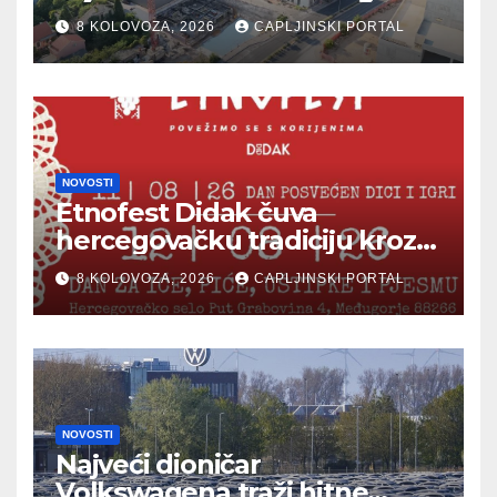
Autocesta FBiH u Mostaru
8 KOLOVOZA, 2026
CAPLJINSKI PORTAL
NOVOSTI
Etnofest Didak čuva
hercegovačku tradiciju kroz
pjesmu, običaje i
8 KOLOVOZA, 2026
CAPLJINSKI PORTAL
gastronomiju
NOVOSTI
Najveći dioničar
Volkswagena traži hitne