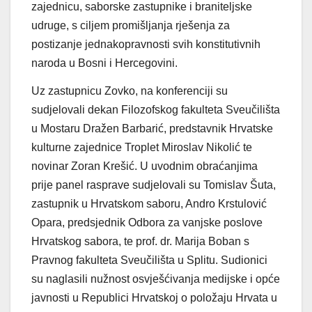
zajednicu, saborske zastupnike i braniteljske
udruge, s ciljem promišljanja rješenja za
postizanje jednakopravnosti svih konstitutivnih
naroda u Bosni i Hercegovini.
Uz zastupnicu Zovko, na konferenciji su
sudjelovali dekan Filozofskog fakulteta Sveučilišta
u Mostaru Dražen Barbarić, predstavnik Hrvatske
kulturne zajednice Troplet Miroslav Nikolić te
novinar Zoran Krešić. U uvodnim obraćanjima
prije panel rasprave sudjelovali su Tomislav Šuta,
zastupnik u Hrvatskom saboru, Andro Krstulović
Opara, predsjednik Odbora za vanjske poslove
Hrvatskog sabora, te prof. dr. Marija Boban s
Pravnog fakulteta Sveučilišta u Splitu. Sudionici
su naglasili nužnost osvješćivanja medijske i opće
javnosti u Republici Hrvatskoj o položaju Hrvata u