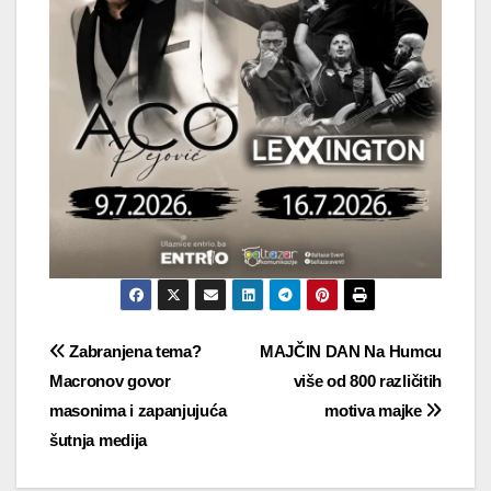
Navigacija
Zabranjena tema?
MAJČIN DAN Na Humcu
Macronov govor
više od 800 različitih
objava
masonima i zapanjujuća
motiva majke
šutnja medija