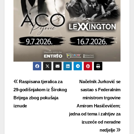
Navigacija
Raspisana tjeralica za
Načelnik Jurković se
29-godišnjakom iz Širokog
sastao s Federalnim
objava
Brijega zbog pokušaja
ministrom trgovine
iznude
Amirom Hasičevićem;
jedna od tema i zahtjev za
izuzeće od neradne
nedjelje