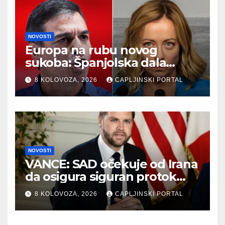
NOVOSTI
Europa na rubu novog
sukoba: Španjolska dala
ultimatum Italiji zbog
8 KOLOVOZA, 2026
CAPLJINSKI PORTAL
migranata
NOVOSTI
VANCE: SAD očekuje od Irana
da osigura siguran protok
nafte kroz Hormuški moreuz
8 KOLOVOZA, 2026
CAPLJINSKI PORTAL