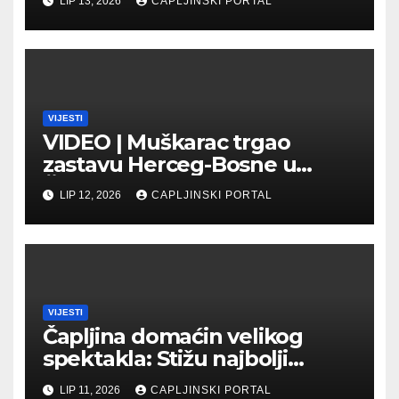
LIP 13, 2026
CAPLJINSKI PORTAL
Veletržnici
VIJESTI
VIDEO | Muškarac trgao
zastavu Herceg-Bosne u
Čapljini: Traži se hitno
LIP 12, 2026
CAPLJINSKI PORTAL
uhićenje
VIJESTI
Čapljina domaćin velikog
spektakla: Stižu najbolji
biciklisti Balkana
LIP 11, 2026
CAPLJINSKI PORTAL