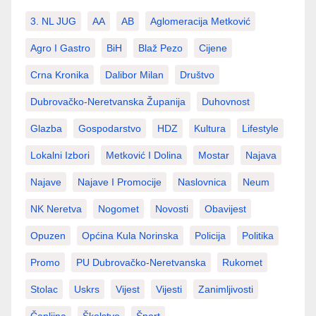
3. NL JUG
AA
AB
Aglomeracija Metković
Agro I Gastro
BiH
Blaž Pezo
Cijene
Crna Kronika
Dalibor Milan
Društvo
Dubrovačko-Neretvanska Županija
Duhovnost
Glazba
Gospodarstvo
HDZ
Kultura
Lifestyle
Lokalni Izbori
Metković I Dolina
Mostar
Najava
Najave
Najave I Promocije
Naslovnica
Neum
NK Neretva
Nogomet
Novosti
Obavijest
Opuzen
Općina Kula Norinska
Policija
Politika
Promo
PU Dubrovačko-Neretvanska
Rukomet
Stolac
Uskrs
Vijest
Vijesti
Zanimljivosti