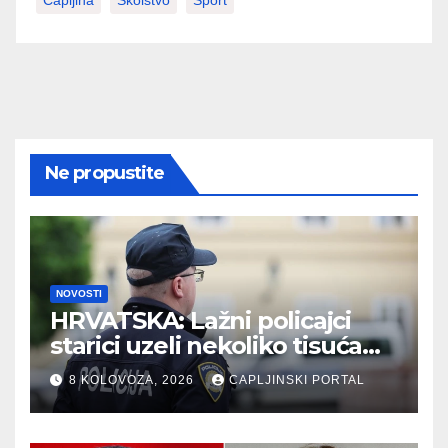
Čapljina
Školstvo
Šport
Ne propustite
NOVOSTI
HRVATSKA: Lažni policajci
starici uzeli nekoliko tisuća
eura
8 KOLOVOZA, 2026
CAPLJINSKI PORTAL