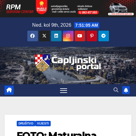
Skip
Ned. kol 9th, 2026
7:51:06 AM
to
content
DRUŠTVO
VIJESTI
FOTO: Maturalna