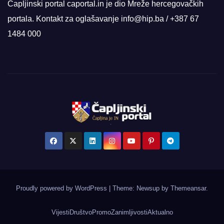
Čapljinski portal caportal.in je dio Mreže hercegovačkih
portala. Kontakt za oglašavanje info@hip.ba / +387 67
1484 000
Proudly powered by WordPress
|
Theme: Newsup by
Themeansar
.
Vijesti
Društvo
Promo
Zanimljivosti
Aktualno