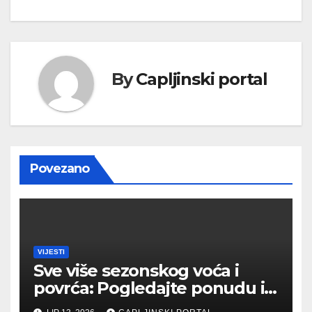
By
Capljinski portal
Povezano
VIJESTI
Sve više sezonskog voća i
povrća: Pogledajte ponudu i
cijene na čapljinskoj