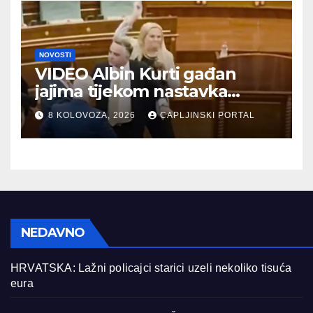
NOVOSTI
VIDEO Albin Kurti gađan
jajima tijekom nastavka
konstituirajuće sjednice
8 KOLOVOZA, 2026
CAPLJINSKI PORTAL
Skupštine Kosova
NEDAVNO
HRVATSKA: Lažni policajci starici uzeli nekoliko tisuća
eura