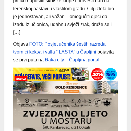
priliku napustiti školske klupe i provesti dan na
terenskoj nastavi u vlastitom gradu. Cilj izleta bio
je jednostavan, ali važan – omogućiti djeci da
izađu iz učionica, udahnu svježi zrak, druže se i
[…]
Objava
FOTO: Posjet učenika šestih razreda
tvornici keksa i vafla “ LASTA” u Čapljini
pojavila
se prvi puta na
Đaka city – Čapljina portal
.