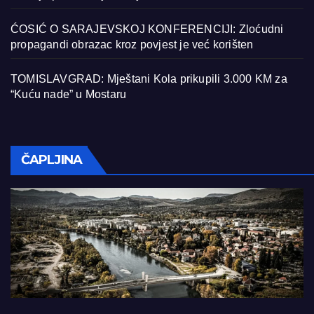
ĆOSIĆ O SARAJEVSKOJ KONFERENCIJI: Zloćudni
propagandi obrazac kroz povjest je već korišten
TOMISLAVGRAD: Mještani Kola prikupili 3.000 KM za
“Kuću nade” u Mostaru
ČAPLJINA