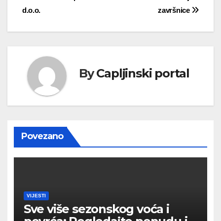
d.o.o.
završnice
By
Capljinski portal
Povezano
VIJESTI
Sve više sezonskog voća i