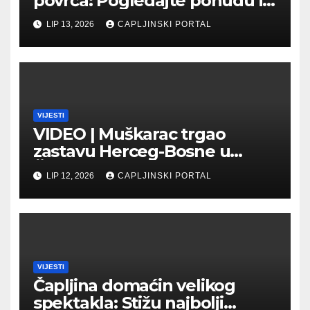
povrća: Pogledajte ponudu i
cijene na čapljinskoj
LIP 13, 2026
CAPLJINSKI PORTAL
Veletržnici
VIJESTI
VIDEO | Muškarac trgao
zastavu Herceg-Bosne u
Čapljini: Traži se hitno
LIP 12, 2026
CAPLJINSKI PORTAL
uhićenje
VIJESTI
Čapljina domaćin velikog
spektakla: Stižu najbolji