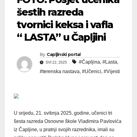
šestih razreda
tvornici keksa i vafla
“ LASTA” u Čapljini
By
Capljinski portal
#Čapljina
,
#Lasta
,
SVI 22, 2025
#terenska nastava
,
#Učenici
,
#Vijesti
U srijedu, 21. svibnja 2025. godine, učenici tri
šesta razreda Osnovne škole Vladimira Pavlovića
iz Čapljine, u pratnji svojih razrednika, imali su