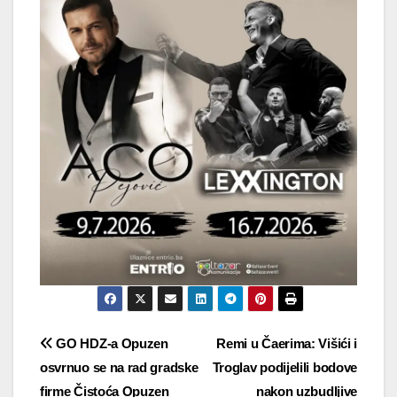
Navigacija
GO HDZ-a Opuzen
Remi u Čaerima: Višići i
osvrnuo se na rad gradske
Troglav podijelili bodove
objava
firme Čistoća Opuzen
nakon uzbudljive