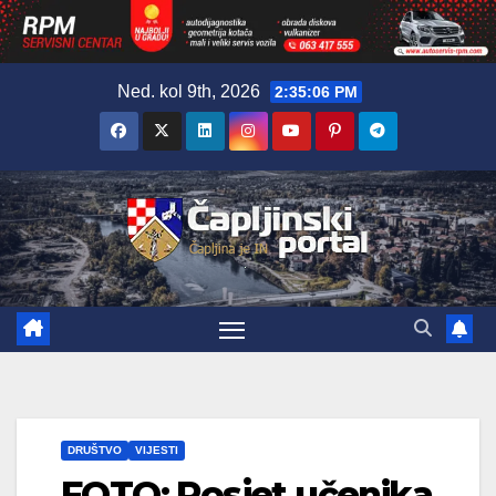
Skip
Ned. kol 9th, 2026
2:35:07 PM
to
content
DRUŠTVO
VIJESTI
FOTO: Posjet učenika