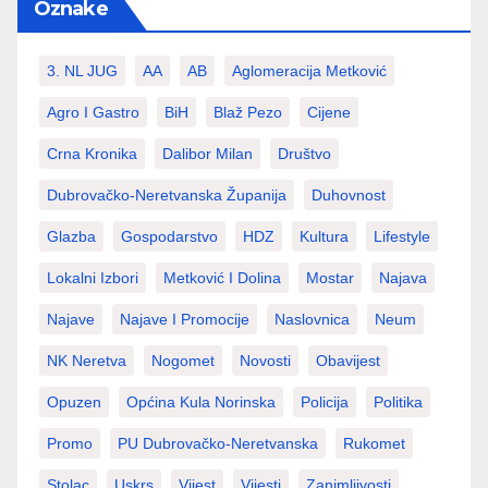
Oznake
3. NL JUG
AA
AB
Aglomeracija Metković
Agro I Gastro
BiH
Blaž Pezo
Cijene
Crna Kronika
Dalibor Milan
Društvo
Dubrovačko-Neretvanska Županija
Duhovnost
Glazba
Gospodarstvo
HDZ
Kultura
Lifestyle
Lokalni Izbori
Metković I Dolina
Mostar
Najava
Najave
Najave I Promocije
Naslovnica
Neum
NK Neretva
Nogomet
Novosti
Obavijest
Opuzen
Općina Kula Norinska
Policija
Politika
Promo
PU Dubrovačko-Neretvanska
Rukomet
Stolac
Uskrs
Vijest
Vijesti
Zanimljivosti