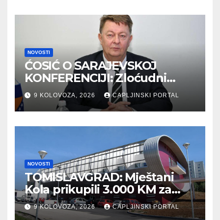
NOVOSTI
ĆOSIĆ O SARAJEVSKOJ
KONFERENCIJI: Zloćudni
propagandi obrazac kroz
9 KOLOVOZA, 2026
CAPLJINSKI PORTAL
povjest je već korišten
NOVOSTI
TOMISLAVGRAD: Mještani
Kola prikupili 3.000 KM za
“Kuću nade” u Mostaru
9 KOLOVOZA, 2026
CAPLJINSKI PORTAL