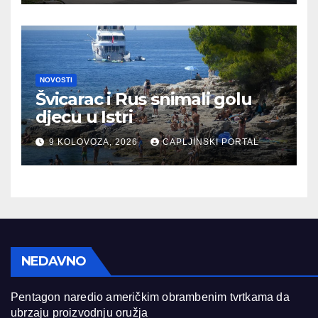
NOVOSTI
Švicarac i Rus snimali golu
djecu u Istri
9 KOLOVOZA, 2026
CAPLJINSKI PORTAL
NEDAVNO
Pentagon naredio američkim obrambenim tvrtkama da
ubrzaju proizvodnju oružja