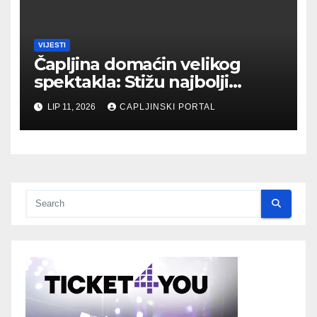
VIJESTI
Čapljina domaćin velikog
spektakla: Stižu najbolji
biciklisti Balkana
LIP 11, 2026
CAPLJINSKI PORTAL