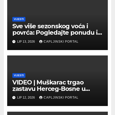
VIJESTI
Sve više sezonskog voća i
povrća: Pogledajte ponudu i
cijene na čapljinskoj
LIP 13, 2026
CAPLJINSKI PORTAL
Veletržnici
VIJESTI
VIDEO | Muškarac trgao
zastavu Herceg-Bosne u
Čapljini: Traži se hitno
LIP 12, 2026
CAPLJINSKI PORTAL
uhićenje