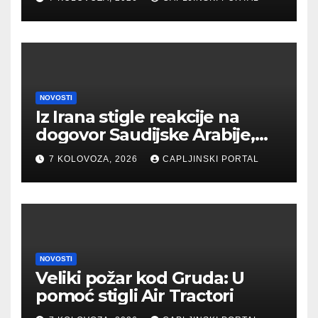
NOVOSTI
Iz Irana stigle reakcije na
dogovor Saudijske Arabije,
Turske i Pakistana
7 KOLOVOZA, 2026
CAPLJINSKI PORTAL
NOVOSTI
Veliki požar kod Gruda: U
pomoć stigli Air Tractori