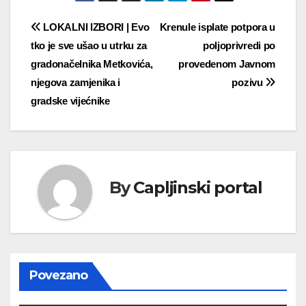
Navigacija
LOKALNI IZBORI | Evo
Krenule isplate potpora u
tko je sve ušao u utrku za
poljoprivredi po
objava
gradonačelnika Metkovića,
provedenom Javnom
njegova zamjenika i
pozivu
gradske vijećnike
By
Capljinski portal
Povezano