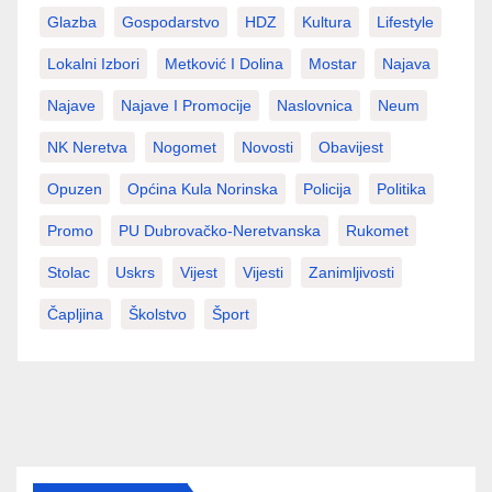
Glazba
Gospodarstvo
HDZ
Kultura
Lifestyle
Lokalni Izbori
Metković I Dolina
Mostar
Najava
Najave
Najave I Promocije
Naslovnica
Neum
NK Neretva
Nogomet
Novosti
Obavijest
Opuzen
Općina Kula Norinska
Policija
Politika
Promo
PU Dubrovačko-Neretvanska
Rukomet
Stolac
Uskrs
Vijest
Vijesti
Zanimljivosti
Čapljina
Školstvo
Šport