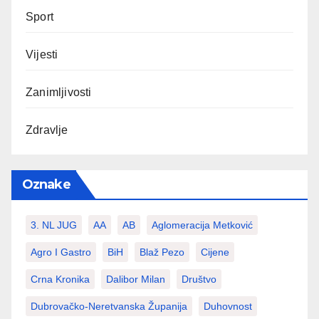
Sport
Vijesti
Zanimljivosti
Zdravlje
Oznake
3. NL JUG
AA
AB
Aglomeracija Metković
Agro I Gastro
BiH
Blaž Pezo
Cijene
Crna Kronika
Dalibor Milan
Društvo
Dubrovačko-Neretvanska Županija
Duhovnost