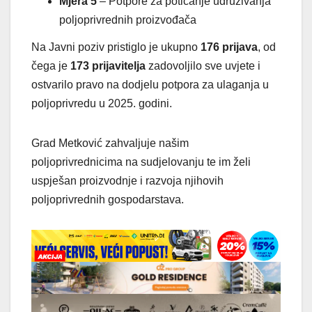
Mjera 5
– Potpore za poticanje udruživanja
poljoprivrednih proizvođača
Na Javni poziv pristiglo je ukupno
176 prijava
, od
čega je
173 prijavitelja
zadovoljilo sve uvjete i
ostvarilo pravo na dodjelu potpora za ulaganja u
poljoprivredu u 2025. godini.
Grad Metković zahvaljuje našim
poljoprivrednicima na sudjelovanju te im želi
uspješan proizvodnje i razvoja njihovih
poljoprivrednih gospodarstava.