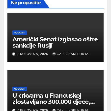
Ne propustite
NOVOSTI
Američki Senat izglasao oštre
sankcije Rusiji
7 KOLOVOZA, 2026
CAPLJINSKI PORTAL
NOVOSTI
U crkvama u Francuskoj
zlostavljano 300.000 djece,
Papa se sataje sa žrtvama
7 KOLOVOZA, 2026
CAPLJINSKI PORTAL