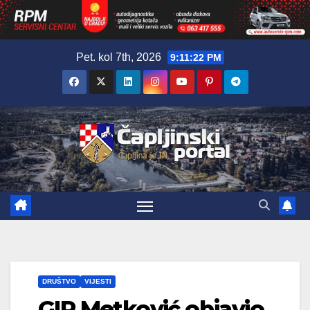
Skip
Pet. kol 7th, 2026
9:11:23 PM
to
content
DRUŠTVO
VIJESTI
GIP Metković objavio