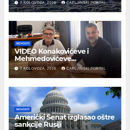
7 KOLOVOZA, 2026
CAPLJINSKI PORTAL
radnih mjesta
NOVOSTI
VIDEO Konakovićeve i
Mehmedovićeve
manipulacije ne osporavaju
7 KOLOVOZA, 2026
CAPLJINSKI PORTAL
zahtjeve Hrvata
NOVOSTI
Američki Senat izglasao oštre
sankcije Rusiji