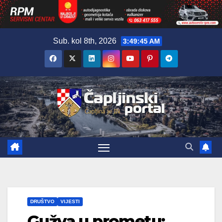
Skip
Sub. kol 8th, 2026
3:49:46 AM
to
content
DRUŠTVO
VIJESTI
Gužva u prometu: