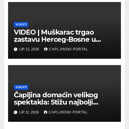
VIJESTI
VIDEO | Muškarac trgao
zastavu Herceg-Bosne u
Čapljini: Traži se hitno
LIP 12, 2026
CAPLJINSKI PORTAL
uhićenje
VIJESTI
Čapljina domaćin velikog
spektakla: Stižu najbolji
biciklisti Balkana
LIP 11, 2026
CAPLJINSKI PORTAL