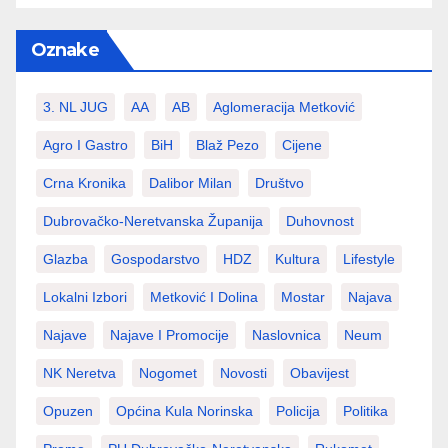
Oznake
3. NL JUG
AA
AB
Aglomeracija Metković
Agro I Gastro
BiH
Blaž Pezo
Cijene
Crna Kronika
Dalibor Milan
Društvo
Dubrovačko-Neretvanska Županija
Duhovnost
Glazba
Gospodarstvo
HDZ
Kultura
Lifestyle
Lokalni Izbori
Metković I Dolina
Mostar
Najava
Najave
Najave I Promocije
Naslovnica
Neum
NK Neretva
Nogomet
Novosti
Obavijest
Opuzen
Općina Kula Norinska
Policija
Politika