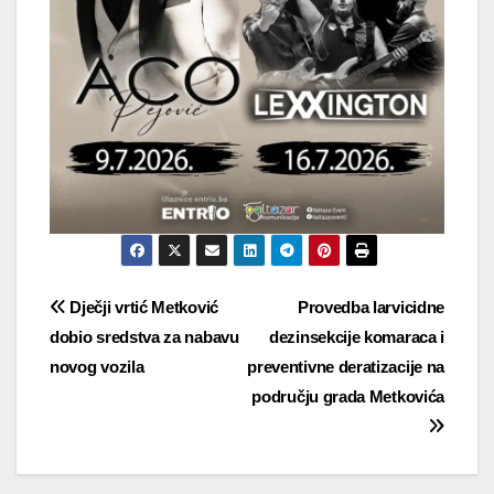
Navigacija
Dječji vrtić Metković
Provedba larvicidne
dobio sredstva za nabavu
dezinsekcije komaraca i
objava
novog vozila
preventivne deratizacije na
području grada Metkovića