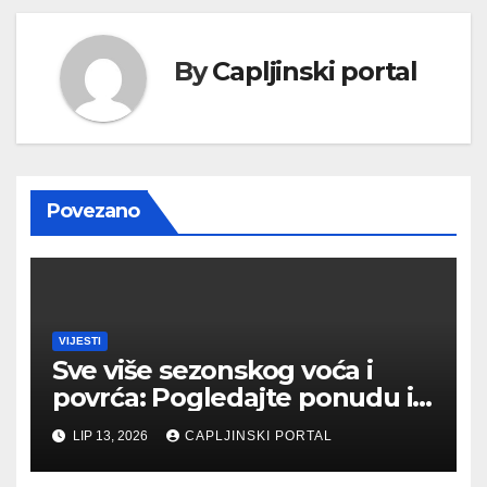
By
Capljinski portal
Povezano
VIJESTI
Sve više sezonskog voća i
povrća: Pogledajte ponudu i
cijene na čapljinskoj
LIP 13, 2026
CAPLJINSKI PORTAL
Veletržnici