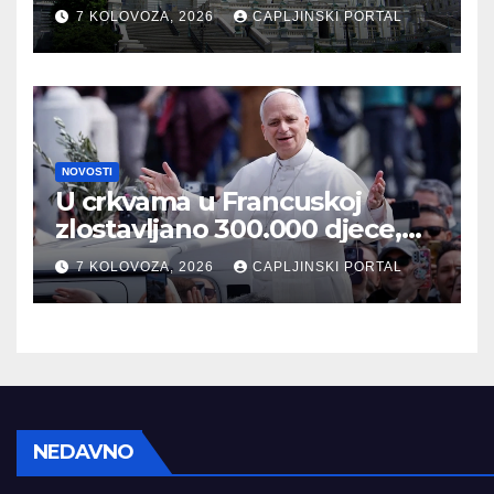
7 KOLOVOZA, 2026
CAPLJINSKI PORTAL
NOVOSTI
U crkvama u Francuskoj
zlostavljano 300.000 djece,
Papa se sataje sa žrtvama
7 KOLOVOZA, 2026
CAPLJINSKI PORTAL
NEDAVNO