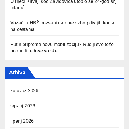
U rijeci Krivaji kod Zavidovića utopio se 24-godišnji
mladić
Vozači u HBŽ pozvani na oprez zbog divljih konja
na cestama
Putin priprema novu mobilizaciju? Rusiji sve teže
popuniti redove vojske
Arhiva
kolovoz 2026
srpanj 2026
lipanj 2026