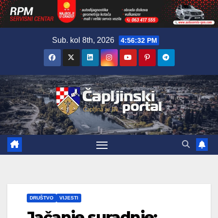
Skip
Sub. kol 8th, 2026
4:56:33 PM
to
content
DRUŠTVO
VIJESTI
Jačanje suradnje: