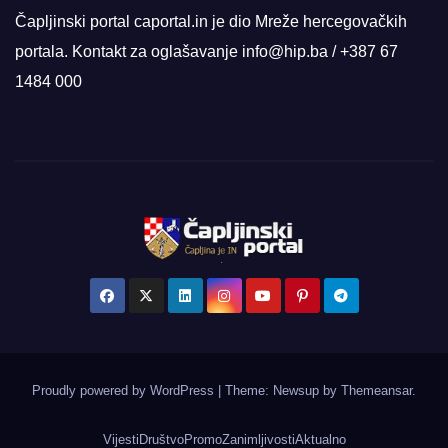
Čapljinski portal caportal.in je dio Mreže hercegovačkih
portala. Kontakt za oglašavanje info@hip.ba / +387 67
1484 000
Proudly powered by WordPress
|
Theme: Newsup by
Themeansar
.
Vijesti
Društvo
Promo
Zanimljivosti
Aktualno