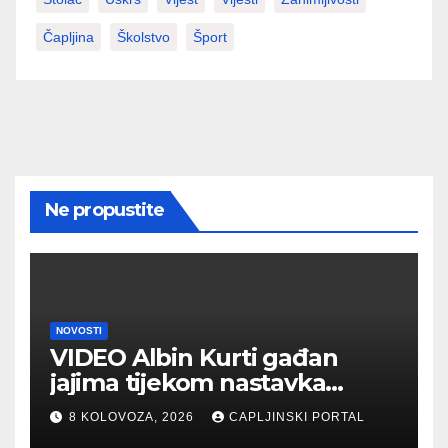
Čapljina
Školstvo
Šport
Ne propustite
NOVOSTI
VIDEO Albin Kurti gađan
jajima tijekom nastavka
konstituirajuće sjednice
8 KOLOVOZA, 2026
CAPLJINSKI PORTAL
Skupštine Kosova