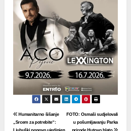
Navigacija
Humanitarno šišanje
FOTO: Osmaši sudjelovali
„Srcem za potrebite“:
u pošumljavanju Parka
objava
Ljubuški ponovo ujedinjen
prirode Hutovo blato