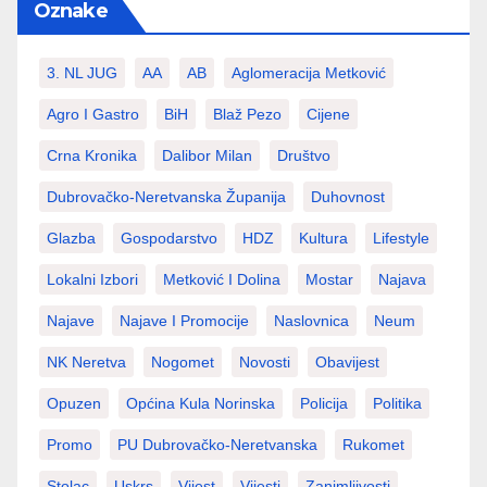
Oznake
3. NL JUG
AA
AB
Aglomeracija Metković
Agro I Gastro
BiH
Blaž Pezo
Cijene
Crna Kronika
Dalibor Milan
Društvo
Dubrovačko-Neretvanska Županija
Duhovnost
Glazba
Gospodarstvo
HDZ
Kultura
Lifestyle
Lokalni Izbori
Metković I Dolina
Mostar
Najava
Najave
Najave I Promocije
Naslovnica
Neum
NK Neretva
Nogomet
Novosti
Obavijest
Opuzen
Općina Kula Norinska
Policija
Politika
Promo
PU Dubrovačko-Neretvanska
Rukomet
Stolac
Uskrs
Vijest
Vijesti
Zanimljivosti