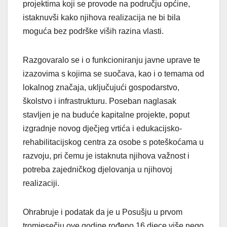
projektima koji se provode na području općine,
istaknuvši kako njihova realizacija ne bi bila
moguća bez podrške viših razina vlasti.
Razgovaralo se i o funkcioniranju javne uprave te
izazovima s kojima se suočava, kao i o temama od
lokalnog značaja, uključujući gospodarstvo,
školstvo i infrastrukturu. Poseban naglasak
stavljen je na buduće kapitalne projekte, poput
izgradnje novog dječjeg vrtića i edukacijsko-
rehabilitacijskog centra za osobe s poteškoćama u
razvoju, pri čemu je istaknuta njihova važnost i
potreba zajedničkog djelovanja u njihovoj
realizaciji.
Ohrabruje i podatak da je u Posušju u prvom
tromjesečju ove godine rođeno 16 djece više nego