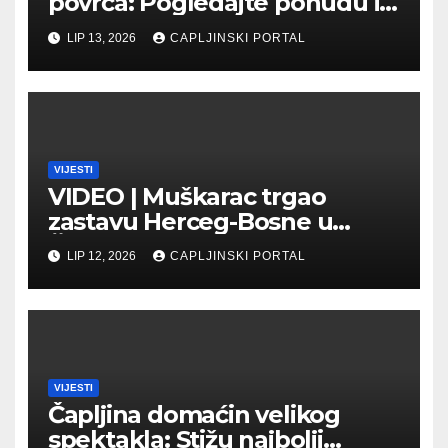
povrća: Pogledajte ponudu i
cijene na čapljinskoj
LIP 13, 2026
CAPLJINSKI PORTAL
Veletržnici
VIJESTI
VIDEO | Muškarac trgao
zastavu Herceg-Bosne u
Čapljini: Traži se hitno
LIP 12, 2026
CAPLJINSKI PORTAL
uhićenje
VIJESTI
Čapljina domaćin velikog
spektakla: Stižu najbolji