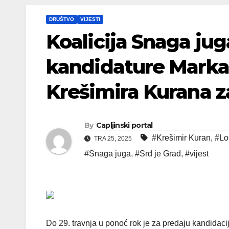
DRUŠTVO
VIJESTI
Koalicija Snaga jug
kandidature Marka 
Krešimira Kurana z
By
Capljinski portal
#Krešimir Kuran
,
#Lok
TRA 25, 2025
#Snaga juga
,
#Srđ je Grad
,
#vijest
Do 29. travnja u ponoć rok je za predaju kandidacijs