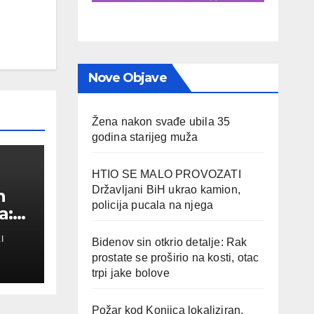
Nove Objave
Žena nakon svađe ubila 35
godina starijeg muža
HTIO SE MALO PROVOZATI
Državljani BiH ukrao kamion,
n
policija pucala na njega
a:
I
Bidenov sin otkrio detalje: Rak
a
prostate se proširio na kosti, otac
trpi jake bolove
Požar kod Konjica lokaliziran,