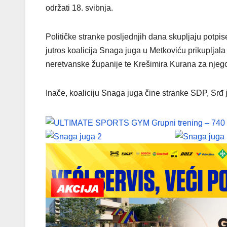
održati 18. svibnja.
Političke stranke posljednjih dana skupljaju potpi
jutros koalicija Snaga juga u Metkoviću prikuplja
neretvanske županije te Krešimira Kurana za njeg
Inače, koaliciju Snaga juga čine stranke SDP, Srđ