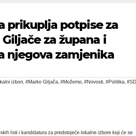
a prikuplja potpise za
Giljače za župana i
a njegova zamjenika
alni izbori
,
#Marko Giljača
,
#Možemo
,
#Novosti
,
#Politika
,
#S
kih listi i kandidatura za predstojeće lokalne izbore koji će se