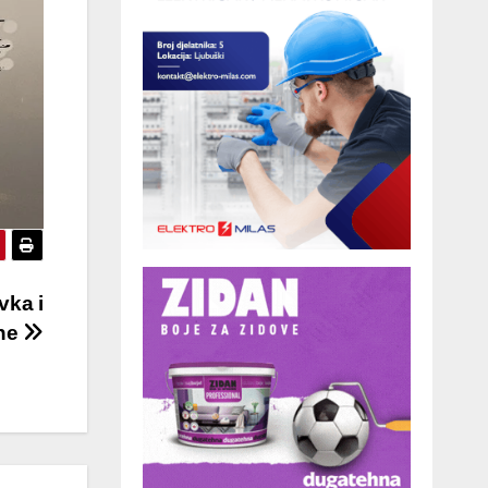
vka i
ne