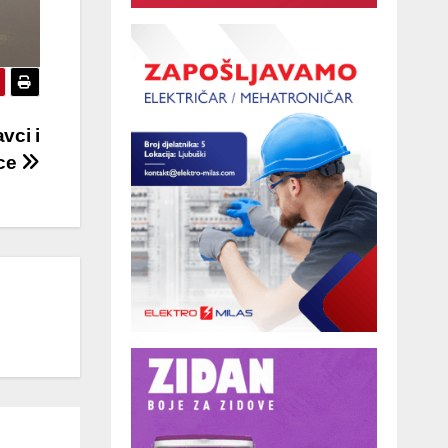
vci i
ice