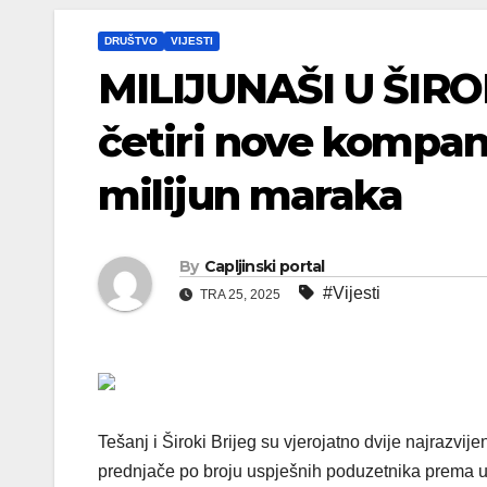
DRUŠTVO
VIJESTI
MILIJUNAŠI U ŠIRO
četiri nove kompan
milijun maraka
By
Capljinski portal
#Vijesti
TRA 25, 2025
Tešanj i Široki Brijeg su vjerojatno dvije najrazvi
prednjače po broju uspješnih poduzetnika prema u