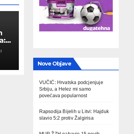
n
a:
I
a
Nove Objave
VUČIĆ: Hrvatska podcjenjuje
Srbiju, a Helez mi samo
povećava popularnost
Rapsodija Bijelih u Litvi: Hajduk
slavio 5:2 protiv Žalgirisa
MUP ŽZH nabavio 15 novih