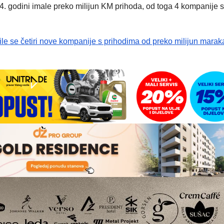
4. godini imale preko milijun KM prihoda, od toga 4 kompanije s
e četiri nove kompanije s prihodima od preko milijun marak
.