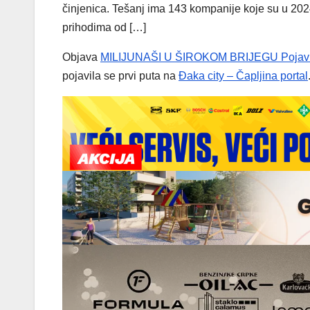
činjenica. Tešanj ima 143 kompanije koje su u 202
prihodima od […]
Objava
MILIJUNAŠI U ŠIROKOM BRIJEGU Pojavile s
pojavila se prvi puta na
Đaka city – Čapljina portal