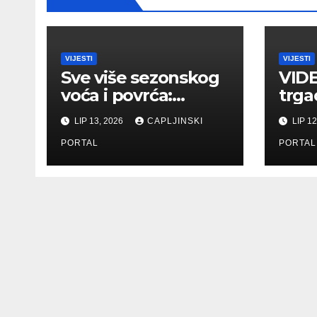
VIJESTI
VIJESTI
Sve više sezonskog
VIDE
voća i povrća:
trga
Pogledajte ponudu
Herc
LIP 13, 2026
CAPLJINSKI
LIP 12
i cijene na
Čaplj
čapljinskoj
PORTAL
hitn
PORTAL
Veletržnici