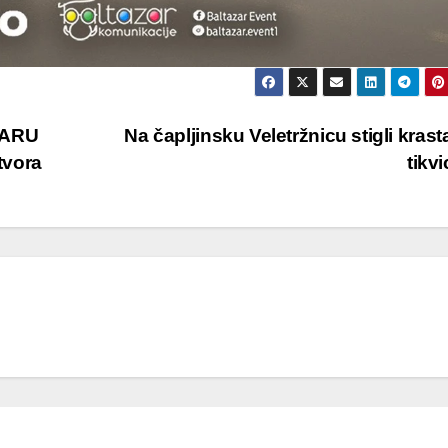
TARU
Na čapljinsku Veletržnicu stigli krasta
tvora
tikv