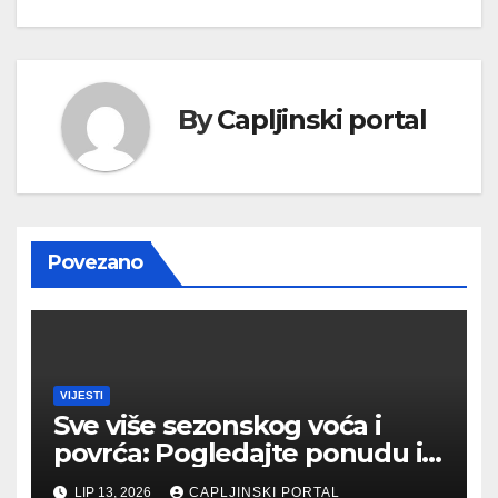
By
Capljinski portal
Povezano
VIJESTI
Sve više sezonskog voća i
povrća: Pogledajte ponudu i
cijene na čapljinskoj
LIP 13, 2026
CAPLJINSKI PORTAL