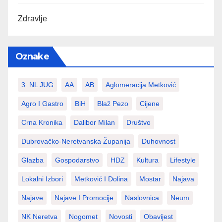
Zdravlje
Oznake
3. NL JUG
AA
AB
Aglomeracija Metković
Agro I Gastro
BiH
Blaž Pezo
Cijene
Crna Kronika
Dalibor Milan
Društvo
Dubrovačko-Neretvanska Županija
Duhovnost
Glazba
Gospodarstvo
HDZ
Kultura
Lifestyle
Lokalni Izbori
Metković I Dolina
Mostar
Najava
Najave
Najave I Promocije
Naslovnica
Neum
NK Neretva
Nogomet
Novosti
Obavijest