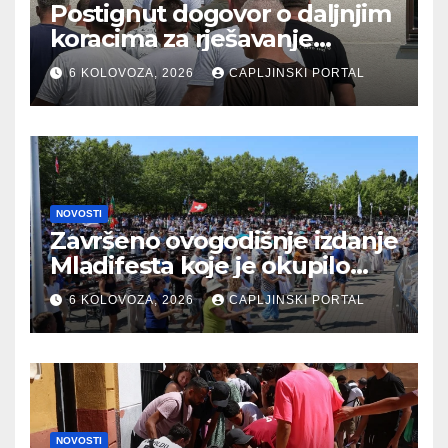
Postignut dogovor o daljnjim
koracima za rješavanje
statusa otpuštenih radnika
6 KOLOVOZA, 2026
CAPLJINSKI PORTAL
Komunalnog
NOVOSTI
Završeno ovogodišnje izdanje
Mladifesta koje je okupilo
mlade iz 73 zemlje svijeta
6 KOLOVOZA, 2026
CAPLJINSKI PORTAL
NOVOSTI