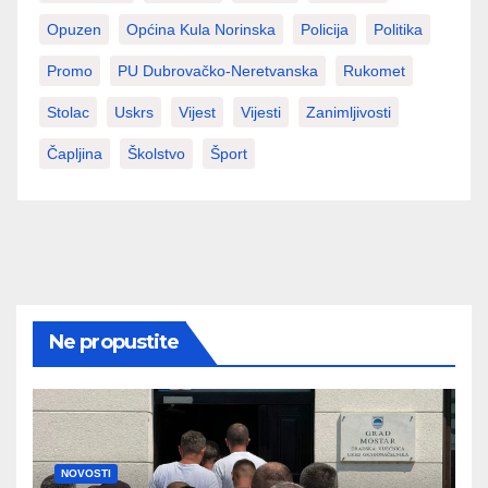
Opuzen
Općina Kula Norinska
Policija
Politika
Promo
PU Dubrovačko-Neretvanska
Rukomet
Stolac
Uskrs
Vijest
Vijesti
Zanimljivosti
Čapljina
Školstvo
Šport
Ne propustite
NOVOSTI