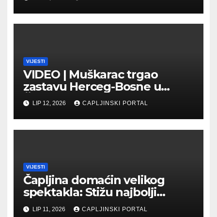
Veletržnici
VIJESTI
VIDEO | Muškarac trgao
zastavu Herceg-Bosne u
Čapljini: Traži se hitno
LIP 12, 2026
CAPLJINSKI PORTAL
uhićenje
VIJESTI
Čapljina domaćin velikog
spektakla: Stižu najbolji
biciklisti Balkana
LIP 11, 2026
CAPLJINSKI PORTAL