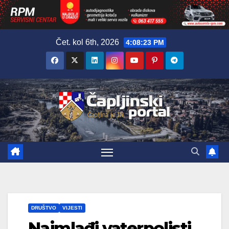
Skip
Čet. kol 6th, 2026
4:08:24 PM
to
content
DRUŠTVO
VIJESTI
Najmlađi vaterpolisti