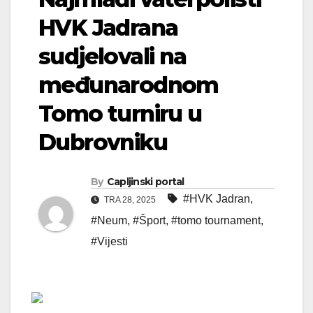
HVK Jadrana
sudjelovali na
međunarodnom
Tomo turniru u
Dubrovniku
By
Capljinski portal
#HVK Jadran
,
TRA 28, 2025
#Neum
,
#Šport
,
#tomo tournament
,
#Vijesti