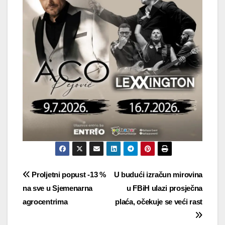
Navigacija
Proljetni popust -13 %
U budući izračun mirovina
na sve u Sjemenarna
u FBiH ulazi prosječna
objava
agrocentrima
plaća, očekuje se veći rast