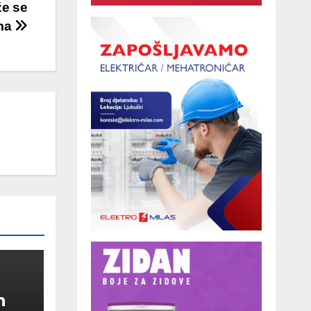
že se
ama
n