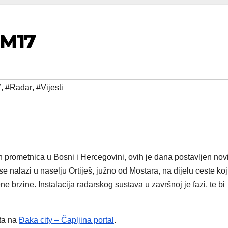
 M17
7
,
#Radar
,
#Vijesti
h prometnica u Bosni i Hercegovini, ovih je dana postavljen nov
se nalazi u naselju Ortiješ, južno od Mostara, na dijelu ceste koji
 brzine. Instalacija radarskog sustava u završnoj je fazi, te bi
uta na
Đaka city – Čapljina portal
.