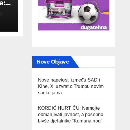
a:
I
a
Nove Objave
Nove napetosti između SAD i
Kine, Xi uzvratio Trumpu novim
sankcijama
KORDIĆ HURTIĆU: Nemojte
obmanjivati javnost, a posebno
bivše djelatnike “Komunalnog”