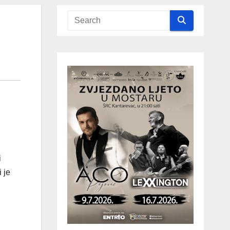
i
 je