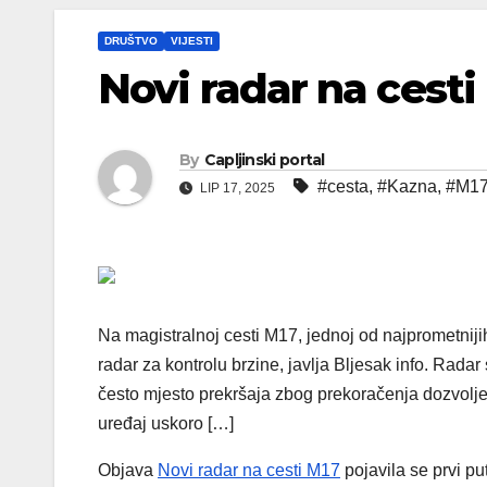
DRUŠTVO
VIJESTI
Novi radar na cesti
By
Capljinski portal
#cesta
,
#Kazna
,
#M1
LIP 17, 2025
Na magistralnoj cesti M17, jednoj od najprometniji
radar za kontrolu brzine, javlja Bljesak info. Radar 
često mjesto prekršaja zbog prekoračenja dozvoljene
uređaj uskoro […]
Objava
Novi radar na cesti M17
pojavila se prvi p