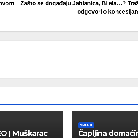
govom
Zašto se događaju Jablanica, Bijela…? Tra
odgovori o koncesij
VIJESTI
O | Muškarac
Čapljina domaći