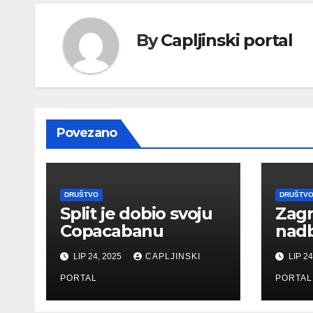
By
Capljinski portal
Povezano
DRUŠTVO
DRUŠTV
Split je dobio svoju
Zag
Copacabanu
nadb
boga
LIP 24, 2025
CAPLJINSKI
LIP 24
sveć
PORTAL
njim
PORTAL