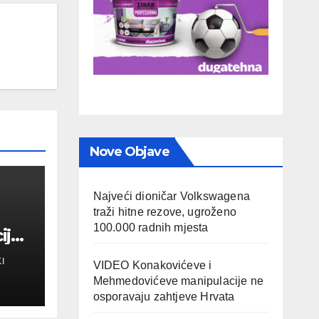
Nove Objave
Najveći dioničar Volkswagena
traži hitne rezove, ugroženo
100.000 radnih mjesta
ija
e
I
VIDEO Konakovićeve i
Mehmedovićeve manipulacije ne
osporavaju zahtjeve Hrvata