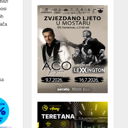
 bazi
nosi
ih
šača
ka