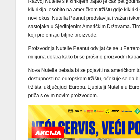
Razvoj Nutelle s kikirikijem trajao je čak pet godin
kikirikija, osobito na američkom tržištu gdje kikir
novi okus, Nutella Peanut predstavlja i važan iskora
sastojaka u Sjedinjenim Američkim Državama. Time 
koji preferiraju biljne proizvode.
Proizvodnja Nutelle Peanut odvijat će se u Ferrerovo
milijuna dolara kako bi se proširio proizvodni kapac
Nova Nutella trebala bi se pojaviti na američkom t
dostupnosti na europskom tržištu, očekuje se da bi
tržišta, uključujući Europu. Ljubitelji Nutelle u Eu
priča s ovim novim proizvodom.