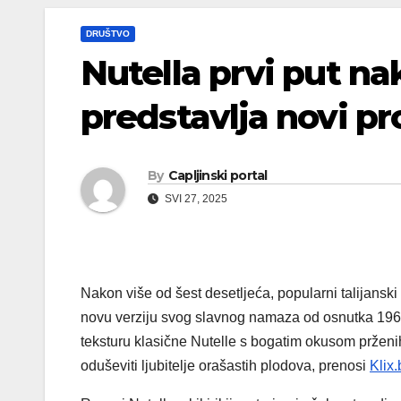
DRUŠTVO
Nutella prvi put na
predstavlja novi pr
By
Capljinski portal
SVI 27, 2025
Nakon više od šest desetljeća, popularni talijanski
novu verziju svog slavnog namaza od osnutka 1964.
teksturu klasične Nutelle s bogatim okusom prženih 
oduševiti ljubitelje orašastih plodova, prenosi
Klix.