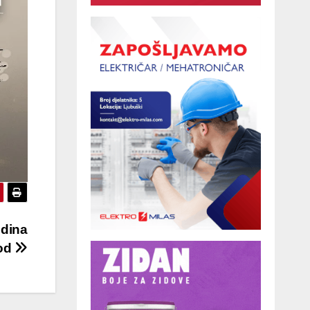
odina
vod