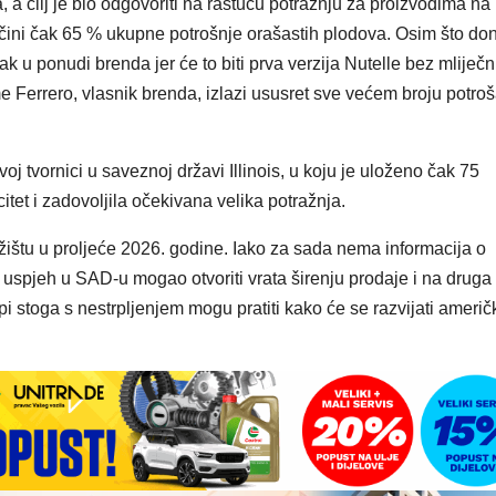
a, a cilj je bio odgovoriti na rastuću potražnju za proizvodima na
iki čini čak 65 % ukupne potrošnje orašastih plodova. Osim što do
k u ponudi brenda jer će to biti prva verzija Nutelle bez mliječn
Ferrero, vlasnik brenda, izlazi ususret sve većem broju potro
j tvornici u saveznoj državi Illinois, u koju je uloženo čak 75
itet i zadovoljila očekivana velika potražnja.
ržištu u proljeće 2026. godine. Iako za sada nema informacija o
 uspjeh u SAD-u mogao otvoriti vrata širenju prodaje i na druga
ropi stoga s nestrpljenjem mogu pratiti kako će se razvijati američ