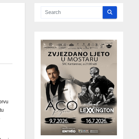
prvu
tu
o