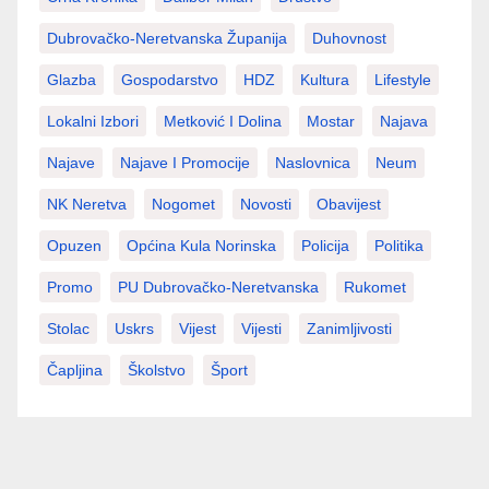
Dubrovačko-Neretvanska Županija
Duhovnost
Glazba
Gospodarstvo
HDZ
Kultura
Lifestyle
Lokalni Izbori
Metković I Dolina
Mostar
Najava
Najave
Najave I Promocije
Naslovnica
Neum
NK Neretva
Nogomet
Novosti
Obavijest
Opuzen
Općina Kula Norinska
Policija
Politika
Promo
PU Dubrovačko-Neretvanska
Rukomet
Stolac
Uskrs
Vijest
Vijesti
Zanimljivosti
Čapljina
Školstvo
Šport