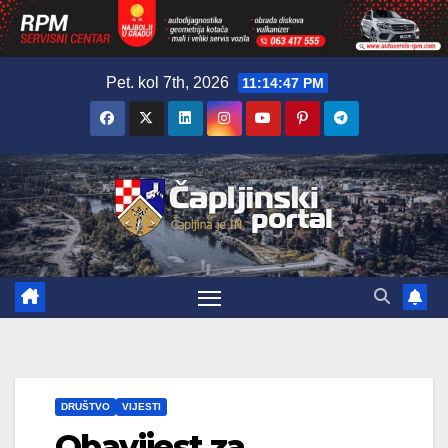
Skip
Pet. kol 7th, 2026
11:14:48 PM
to
content
DRUŠTVO
VIJESTI
Obavijest za