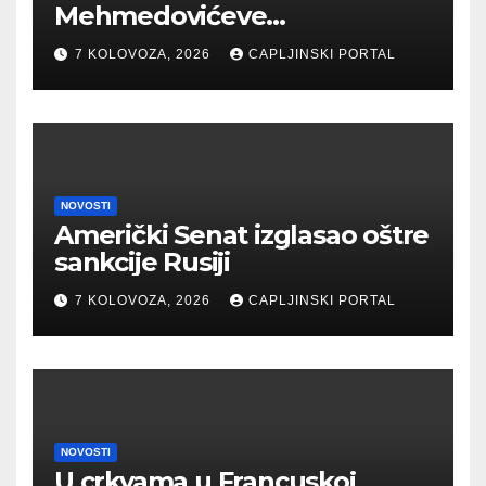
Mehmedovićeve
manipulacije ne osporavaju
7 KOLOVOZA, 2026
CAPLJINSKI PORTAL
zahtjeve Hrvata
NOVOSTI
Američki Senat izglasao oštre
sankcije Rusiji
7 KOLOVOZA, 2026
CAPLJINSKI PORTAL
NOVOSTI
U crkvama u Francuskoj