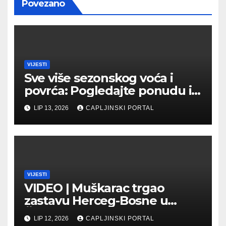
Povezano
VIJESTI
Sve više sezonskog voća i
povrća: Pogledajte ponudu i
cijene na čapljinskoj
LIP 13, 2026
CAPLJINSKI PORTAL
Veletržnici
VIJESTI
VIDEO | Muškarac trgao
zastavu Herceg-Bosne u
Čapljini: Traži se hitno
LIP 12, 2026
CAPLJINSKI PORTAL
uhićenje