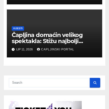
VIJESTI
Čapljina domaćin velikog
spektakla: Stižu najbolji
biciklisti Balkana
LIP 11, 2026
CAPLJINSKI PORTAL