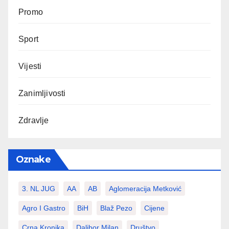
Promo
Sport
Vijesti
Zanimljivosti
Zdravlje
Oznake
3. NL JUG
AA
AB
Aglomeracija Metković
Agro I Gastro
BiH
Blaž Pezo
Cijene
Crna Kronika
Dalibor Milan
Društvo