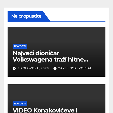
Ne propustite
NOVOSTI
Najveći dioničar
Volkswagena traži hitne
rezove, ugroženo 100.000
7 KOLOVOZA, 2026
CAPLJINSKI PORTAL
radnih mjesta
NOVOSTI
VIDEO Konakovićeve i