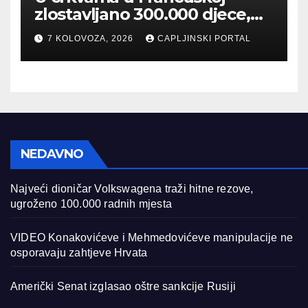
zlostavljano 300.000 djece,
Papa se sataje sa žrtvama
7 KOLOVOZA, 2026
CAPLJINSKI PORTAL
NEDAVNO
Najveći dioničar Volkswagena traži hitne rezove,
ugroženo 100.000 radnih mjesta
VIDEO Konakovićeve i Mehmedovićeve manipulacije ne
osporavaju zahtjeve Hrvata
Američki Senat izglasao oštre sankcije Rusiji