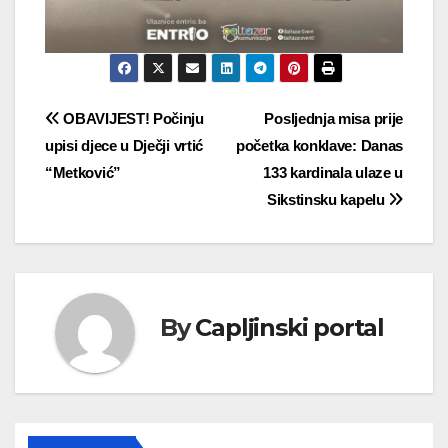
Navigacija
OBAVIJEST! Počinju
Posljednja misa prije
upisi djece u Dječji vrtić
početka konklave: Danas
objava
“Metković”
133 kardinala ulaze u
Sikstinsku kapelu
By
Capljinski portal