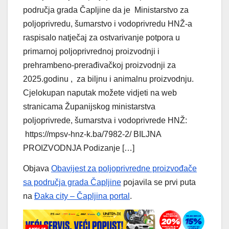
područja grada Čapljine da je Ministarstvo za
poljoprivredu, šumarstvo i vodoprivredu HNŽ-a
raspisalo natječaj za ostvarivanje potpora u
primarnoj poljoprivrednoj proizvodnji i
prehrambeno-prerađivačkoj proizvodnji za
2025.godinu , za biljnu i animalnu proizvodnju.
Cjelokupan naputak možete vidjeti na web
stranicama Županijskog ministarstva
poljoprivrede, šumarstva i vodoprivrede HNŽ:
https://mpsv-hnz-k.ba/7982-2/ BILJNA
PROIZVODNJA Podizanje […]
Objava
Obavijest za poljoprivredne proizvođače
sa područja grada Čapljine
pojavila se prvi puta
na
Đaka city – Čapljina portal
.