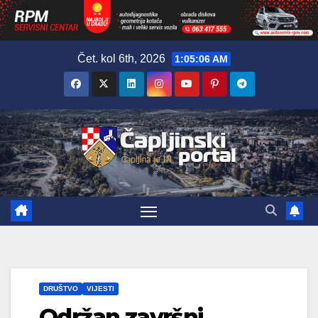
Skip
Čet. kol 6th, 2026
1:05:07 AM
to
content
DRUŠTVO
VIJESTI
Održan završni