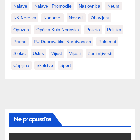
Najave
Najave I Promocije
Naslovnica
Neum
NK Neretva
Nogomet
Novosti
Obavijest
Opuzen
Općina Kula Norinska
Policija
Politika
Promo
PU Dubrovačko-Neretvanska
Rukomet
Stolac
Uskrs
Vijest
Vijesti
Zanimljivosti
Čapljina
Školstvo
Šport
Ne propustite