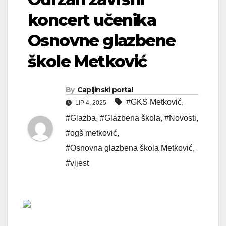
koncert učenika
Osnovne glazbene
škole Metković
By
Capljinski portal
#GKS Metković
,
LIP 4, 2025
#Glazba
,
#Glazbena škola
,
#Novosti
,
#ogš metković
,
#Osnovna glazbena škola Metković
,
#vijest