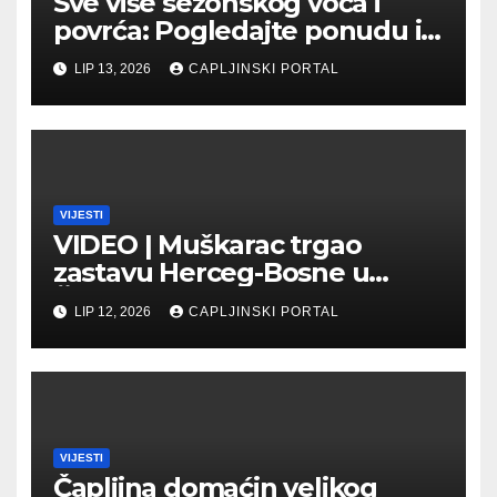
Sve više sezonskog voća i
povrća: Pogledajte ponudu i
cijene na čapljinskoj
LIP 13, 2026
CAPLJINSKI PORTAL
Veletržnici
VIJESTI
VIDEO | Muškarac trgao
zastavu Herceg-Bosne u
Čapljini: Traži se hitno
LIP 12, 2026
CAPLJINSKI PORTAL
uhićenje
VIJESTI
Čapljina domaćin velikog