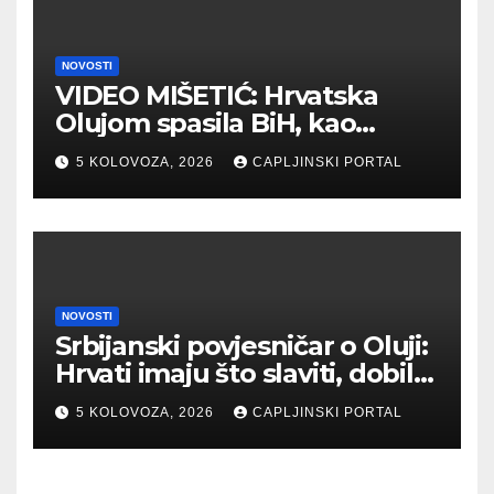
NOVOSTI
VIDEO MIŠETIĆ: Hrvatska
Olujom spasila BiH, kao
potpisnica Daytona ima puno
5 KOLOVOZA, 2026
CAPLJINSKI PORTAL
pravo štititi Hrvate
NOVOSTI
Srbijanski povjesničar o Oluji:
Hrvati imaju što slaviti, dobili
su što im i pripada
5 KOLOVOZA, 2026
CAPLJINSKI PORTAL