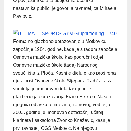
O povijesti Škole te uspjesima učenika i
nastavnika publici je govorila ravnateljica Mihaela
Pavlović.
Formalno glazbeno obrazovanje u Metkoviću
započinje 1984. godine, kada je s radom započela
Osnovna muzička škola, kao područni odjel
Osnovne muzičke škole (tada) Narodnog
sveučilišta iz Ploča. Kasnije djeluje kao proširena
djelatnost Osnovne škole Stjepana Radića, a za
voditelja je imenovan dotadašnji učitelj
glazbenoga obrazovanja Frano Prskalo. Nakon
njegova odlaska u mirovinu, za novog voditelja
2003. godine je imenovan dotadašnji učitelj
klarineta i saksofona Zvonko Knežević, kasnije i
prvi ravnatelj OGŠ Metković. Na njegovu