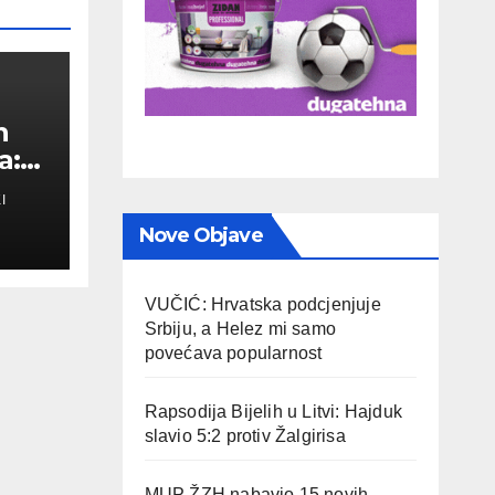
n
a:
I
a
Nove Objave
VUČIĆ: Hrvatska podcjenjuje
Srbiju, a Helez mi samo
povećava popularnost
Rapsodija Bijelih u Litvi: Hajduk
slavio 5:2 protiv Žalgirisa
MUP ŽZH nabavio 15 novih