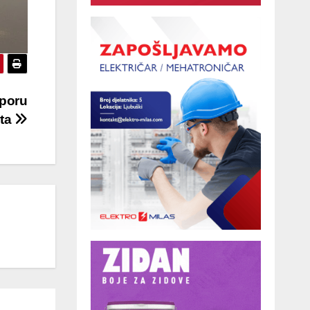
tporu
rta