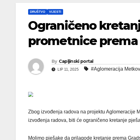
DRUŠTVO
VIJESTI
Ograničeno kretanj
prometnice prema
By
Capljinski portal
#Aglomeracija Metkov
LIP 11, 2025
Zbog izvođenja radova na projektu Aglomeracije M
izvođenja radova, biti će ograničeno kretanje pješ
Molimo pješake da prilagode kretanje prema Grads