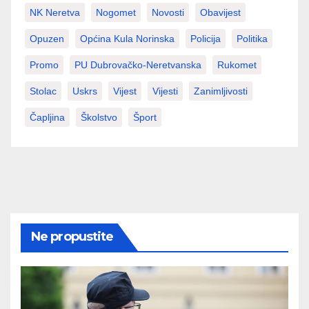
NK Neretva
Nogomet
Novosti
Obavijest
Opuzen
Općina Kula Norinska
Policija
Politika
Promo
PU Dubrovačko-Neretvanska
Rukomet
Stolac
Uskrs
Vijest
Vijesti
Zanimljivosti
Čapljina
Školstvo
Šport
Ne propustite