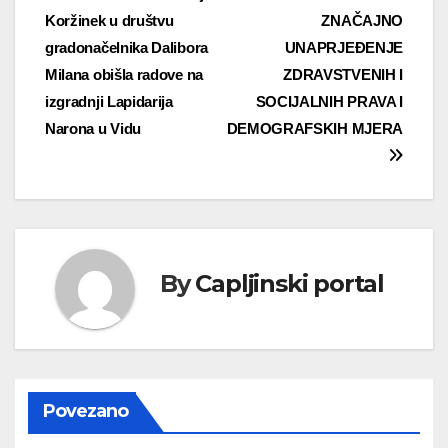
Koržinek u društvu
ZNAČAJNO
objava
gradonačelnika Dalibora
UNAPRJEĐENJE
Milana obišla radove na
ZDRAVSTVENIH I
izgradnji Lapidarija
SOCIJALNIH PRAVA I
Narona u Vidu
DEMOGRAFSKIH MJERA
By
Capljinski portal
Povezano