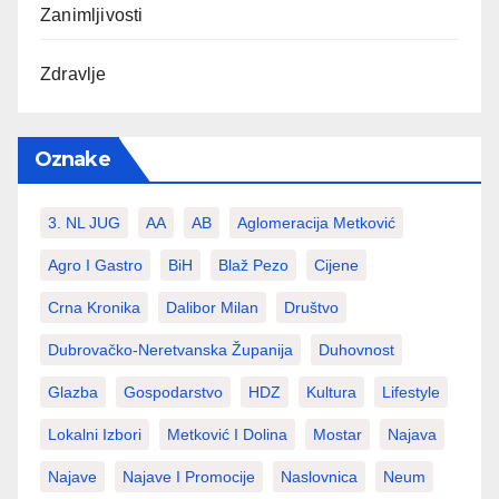
Zanimljivosti
Zdravlje
Oznake
3. NL JUG
AA
AB
Aglomeracija Metković
Agro I Gastro
BiH
Blaž Pezo
Cijene
Crna Kronika
Dalibor Milan
Društvo
Dubrovačko-Neretvanska Županija
Duhovnost
Glazba
Gospodarstvo
HDZ
Kultura
Lifestyle
Lokalni Izbori
Metković I Dolina
Mostar
Najava
Najave
Najave I Promocije
Naslovnica
Neum