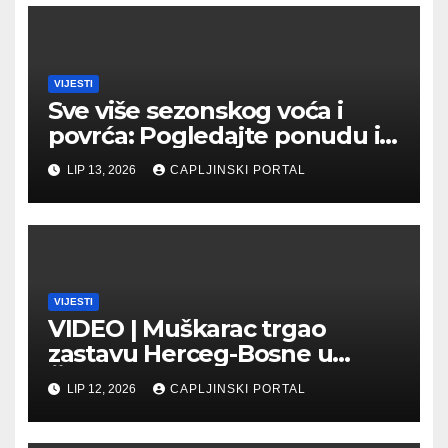
VIJESTI
Sve više sezonskog voća i
povrća: Pogledajte ponudu i
cijene na čapljinskoj
LIP 13, 2026
CAPLJINSKI PORTAL
Veletržnici
VIJESTI
VIDEO | Muškarac trgao
zastavu Herceg-Bosne u
Čapljini: Traži se hitno
LIP 12, 2026
CAPLJINSKI PORTAL
uhićenje