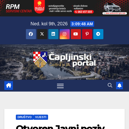
Skip
Ned. kol 9th, 2026
3:09:49 AM
to
content
DRUŠTVO
VIJESTI
Otvoren Javni poziv