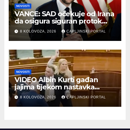
NOVOSTI
VANCE: SAD očekuje od Irana
da osigura siguran protok
nafte kroz Hormuški moreuz
8 KOLOVOZA, 2026
CAPLJINSKI PORTAL
NOVOSTI
VIDEO Albin Kurti gađan
jajima tijekom nastavka
konstituirajuće sjednice
8 KOLOVOZA, 2026
CAPLJINSKI PORTAL
Skupštine Kosova