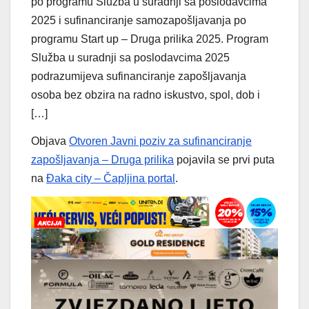
po programu Služba u suradnji sa poslodavcima
2025 i sufinanciranje samozapošljavanja po
programu Start up – Druga prilika 2025. Program
Služba u suradnji sa poslodavcima 2025
podrazumijeva sufinanciranje zapošljavanja
osoba bez obzira na radno iskustvo, spol, dob i
[…]
Objava
Otvoren Javni poziv za sufinanciranje
zapošljavanja – Druga prilika
pojavila se prvi puta
na
Đaka city – Čapljina portal
.