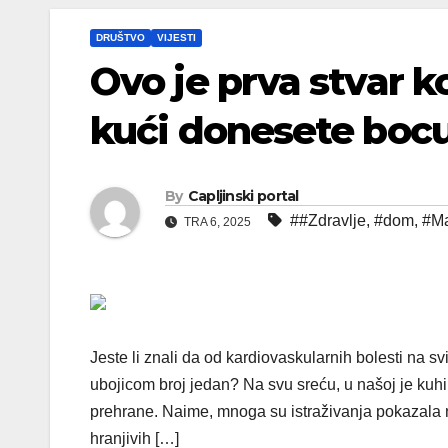
DRUŠTVO
VIJESTI
Ovo je prva stvar k
kući donesete bocu
By
Capljinski portal
##Zdravlje
,
#dom
,
#Ma
TRA 6, 2025
Jeste li znali da od kardiovaskularnih bolesti na svi
ubojicom broj jedan? Na svu sreću, u našoj je kuhi
prehrane. Naime, mnoga su istraživanja pokazala n
hranjivih […]