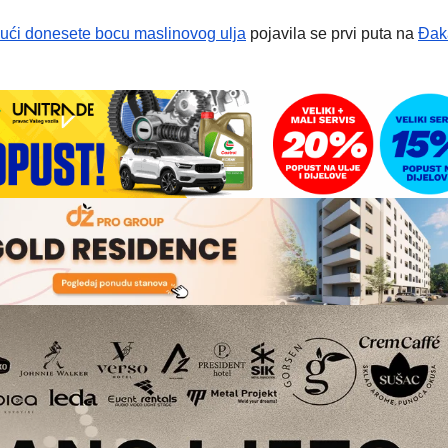
 kući donesete bocu maslinovog ulja
pojavila se prvi puta na
Đaka