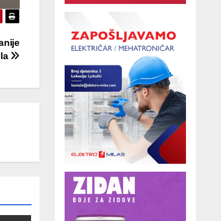
anije
ola