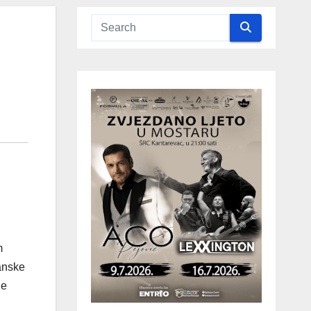
m
ranske
je