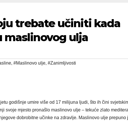
oju trebate učiniti kada
 maslinovog ulja
sline
,
#Maslinovo ulje
,
#Zanimljivosti
jetu godišnje umire više od 17 milijuna ljudi, što ih čini svjetski
nji svoje mjesto pronašlo maslinovo ulje – tekuće zlato medite
jegove dobrobitne učinke na zdravlje. Maslinovo ulje prepuno 