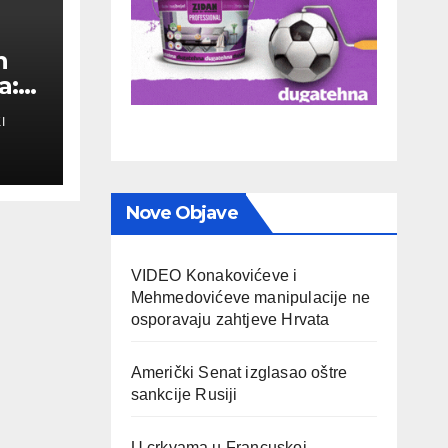
n
a:
I
a
Nove Objave
VIDEO Konakovićeve i
Mehmedovićeve manipulacije ne
osporavaju zahtjeve Hrvata
Američki Senat izglasao oštre
sankcije Rusiji
U crkvama u Francuskoj