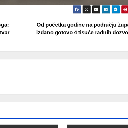
oga:
Od početka godine na području žup
tvar
izdano gotovo 4 tisuće radnih dozv