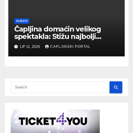
VIJESTI
Čapljina domaćin velikog
spektakla: Stižu najbolji
biciklisti Balkana
LIP 11, 2026
CAPLJINSKI PORTAL