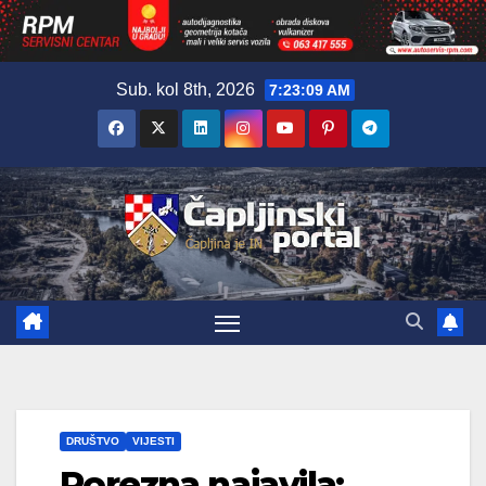
Skip
Sub. kol 8th, 2026
7:23:11 AM
to
content
DRUŠTVO
VIJESTI
Porezna najavila: