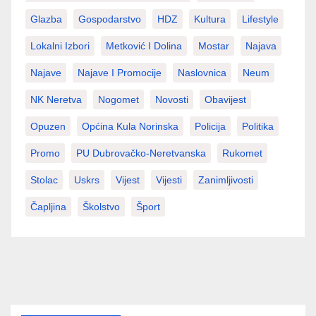
Glazba
Gospodarstvo
HDZ
Kultura
Lifestyle
Lokalni Izbori
Metković I Dolina
Mostar
Najava
Najave
Najave I Promocije
Naslovnica
Neum
NK Neretva
Nogomet
Novosti
Obavijest
Opuzen
Općina Kula Norinska
Policija
Politika
Promo
PU Dubrovačko-Neretvanska
Rukomet
Stolac
Uskrs
Vijest
Vijesti
Zanimljivosti
Čapljina
Školstvo
Šport