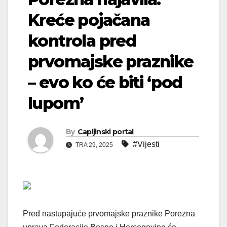
Kreće pojačana
kontrola pred
prvomajske praznike
– evo ko će biti ‘pod
lupom’
By
Capljinski portal
#Vijesti
TRA 29, 2025
Pred nastupajuće prvomajske praznike Porezna