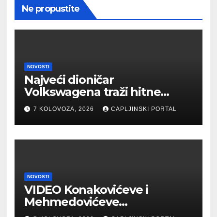
Ne propustite
NOVOSTI
Najveći dioničar
Volkswagena traži hitne
rezove, ugroženo 100.000
7 KOLOVOZA, 2026
CAPLJINSKI PORTAL
radnih mjesta
NOVOSTI
VIDEO Konakovićeve i
Mehmedovićeve
manipulacije ne osporavaju