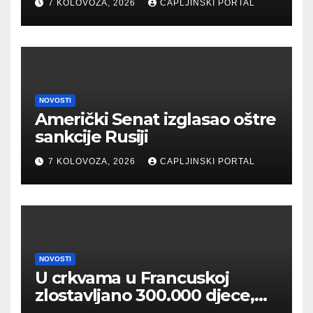
7 KOLOVOZA, 2026
CAPLJINSKI PORTAL
zahtjeve Hrvata
NOVOSTI
Američki Senat izglasao oštre
sankcije Rusiji
7 KOLOVOZA, 2026
CAPLJINSKI PORTAL
NOVOSTI
U crkvama u Francuskoj
zlostavljano 300.000 djece,
Papa se sataje sa žrtvama