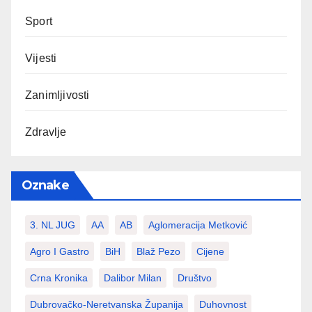
Sport
Vijesti
Zanimljivosti
Zdravlje
Oznake
3. NL JUG
AA
AB
Aglomeracija Metković
Agro I Gastro
BiH
Blaž Pezo
Cijene
Crna Kronika
Dalibor Milan
Društvo
Dubrovačko-Neretvanska Županija
Duhovnost