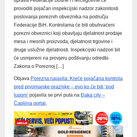
uprava Federacije Bosne i Hercegovine će
provoditi pojačan inspekcijski nadzor zakonitosti
poslovanja poreznih obveznika na području
Federacije BiH. Kontrolama će biti obuhvaćeni
porezni obveznici koji obavljaju djelatnost prodaje
mesa i mesnih proizvoda, djelatnost trgovine i
druge uslužne djelatnosti. Inspekcijski nadzori bit
će usmjereni na provjeru poštivanju odredbi
Zakona o Poreznoj […]
Objava
Porezna najavila: Kreće pojačana kontrola
pred prvomajske praznike – evo ko će biti ‘pod
lupom’
pojavila se prvi puta na
Đaka city –
Čapljina portal
.