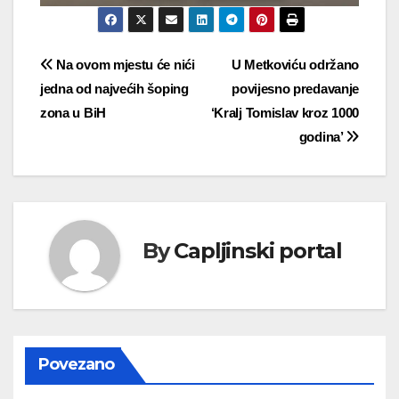
Navigacija
Na ovom mjestu će nići
U Metkoviću održano
jedna od najvećih šoping
povijesno predavanje
objava
zona u BiH
‘Kralj Tomislav kroz 1000
godina’
By
Capljinski portal
Povezano