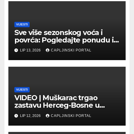
VIJESTI
Sve više sezonskog voća i
povrća: Pogledajte ponudu i
cijene na čapljinskoj
LIP 13, 2026
CAPLJINSKI PORTAL
Veletržnici
VIJESTI
VIDEO | Muškarac trgao
zastavu Herceg-Bosne u
Čapljini: Traži se hitno
LIP 12, 2026
CAPLJINSKI PORTAL
uhićenje