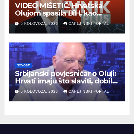
VIDEO MIŠETIĆ: Hrvatska
Olujom spasila BiH, kao
potpisnica Daytona ima puno
5 KOLOVOZA, 2026
CAPLJINSKI PORTAL
pravo štititi Hrvate
NOVOSTI
Srbijanski povjesničar o Oluji:
Hrvati imaju što slaviti, dobili
su što im i pripada
5 KOLOVOZA, 2026
CAPLJINSKI PORTAL