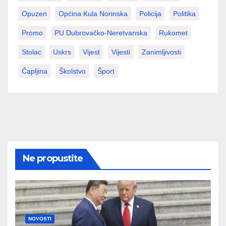
Opuzen
Općina Kula Norinska
Policija
Politika
Promo
PU Dubrovačko-Neretvanska
Rukomet
Stolac
Uskrs
Vijest
Vijesti
Zanimljivosti
Čapljina
Školstvo
Šport
Ne propustite
NOVOSTI