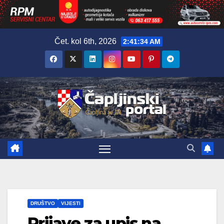
Skip
Čet. kol 6th, 2026
2:41:35 AM
to
content
DRUŠTVO
VIJESTI
Prijave za upis na