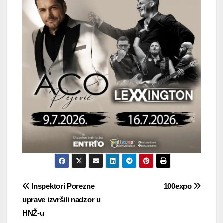
Navigacija
Inspektori Porezne
100expo
uprave izvršili nadzor u
objava
HNŽ-u