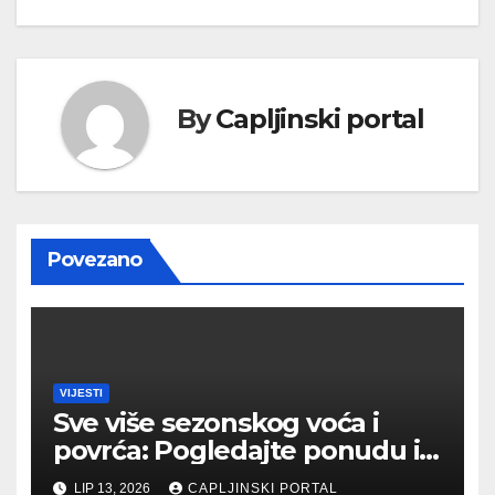
By
Capljinski portal
Povezano
VIJESTI
Sve više sezonskog voća i
povrća: Pogledajte ponudu i
cijene na čapljinskoj
LIP 13, 2026
CAPLJINSKI PORTAL