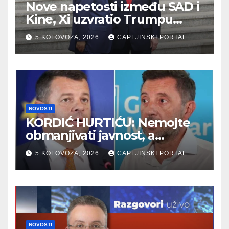
Nove napetosti između SAD i
Kine, Xi uzvratio Trumpu
novim sankcijama
5 KOLOVOZA, 2026
CAPLJINSKI PORTAL
NOVOSTI
KORDIĆ HURTIĆU: Nemojte
obmanjivati javnost, a
posebno bivše djelatnike
5 KOLOVOZA, 2026
CAPLJINSKI PORTAL
“Komunalnog”
NOVOSTI