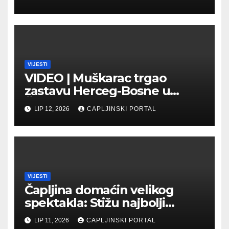
Veletržnici
VIJESTI
VIDEO | Muškarac trgao
zastavu Herceg-Bosne u
Čapljini: Traži se hitno
LIP 12, 2026
CAPLJINSKI PORTAL
uhićenje
VIJESTI
Čapljina domaćin velikog
spektakla: Stižu najbolji
biciklisti Balkana
LIP 11, 2026
CAPLJINSKI PORTAL