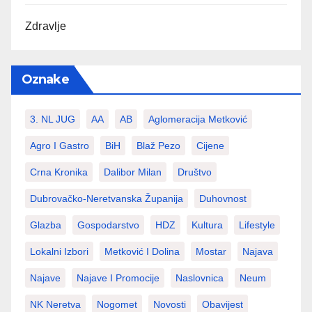
Zdravlje
Oznake
3. NL JUG
AA
AB
Aglomeracija Metković
Agro I Gastro
BiH
Blaž Pezo
Cijene
Crna Kronika
Dalibor Milan
Društvo
Dubrovačko-Neretvanska Županija
Duhovnost
Glazba
Gospodarstvo
HDZ
Kultura
Lifestyle
Lokalni Izbori
Metković I Dolina
Mostar
Najava
Najave
Najave I Promocije
Naslovnica
Neum
NK Neretva
Nogomet
Novosti
Obavijest