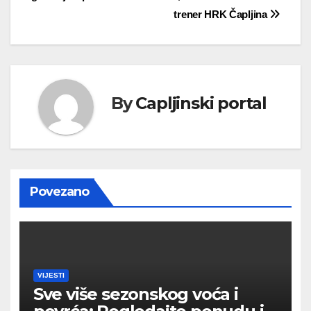
objava
trener HRK Čapljina
By
Capljinski portal
Povezano
VIJESTI
Sve više sezonskog voća i