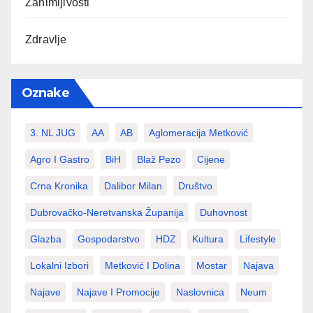
Zanimljivosti
Zdravlje
Oznake
3. NL JUG
AA
AB
Aglomeracija Metković
Agro I Gastro
BiH
Blaž Pezo
Cijene
Crna Kronika
Dalibor Milan
Društvo
Dubrovačko-Neretvanska Županija
Duhovnost
Glazba
Gospodarstvo
HDZ
Kultura
Lifestyle
Lokalni Izbori
Metković I Dolina
Mostar
Najava
Najave
Najave I Promocije
Naslovnica
Neum