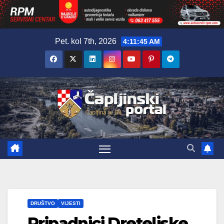
Skip
Pet. kol 7th, 2026
4:11:46 AM
to
content
DRUŠTVO
VIJESTI
Pripadnici Dreteljske