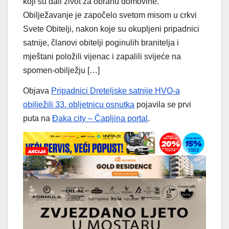
koji su dali život za obranu domovine.
Obilježavanje je započelo svetom misom u crkvi
Svete Obitelji, nakon koje su okupljeni pripadnici
satnije, članovi obitelji poginulih branitelja i
mještani položili vijenac i zapalili svijeće na
spomen-obilježju […]
Objava
Pripadnici Dreteljske satnije HVO-a
obilježili 33. obljetnicu osnutka
pojavila se prvi
puta na
Đaka city – Čapljina portal
.