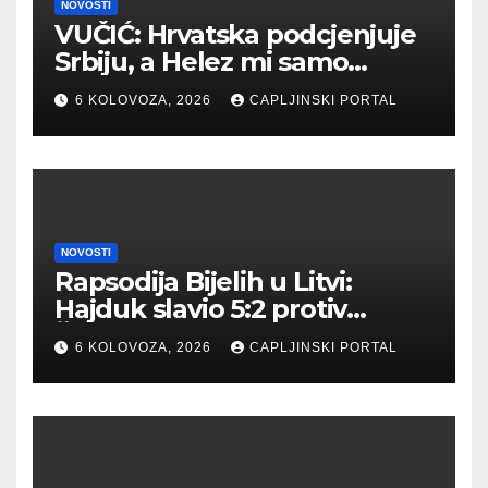
NOVOSTI
VUČIĆ: Hrvatska podcjenjuje
Srbiju, a Helez mi samo
povećava popularnost
6 KOLOVOZA, 2026
CAPLJINSKI PORTAL
NOVOSTI
Rapsodija Bijelih u Litvi:
Hajduk slavio 5:2 protiv
Žalgirisa
6 KOLOVOZA, 2026
CAPLJINSKI PORTAL