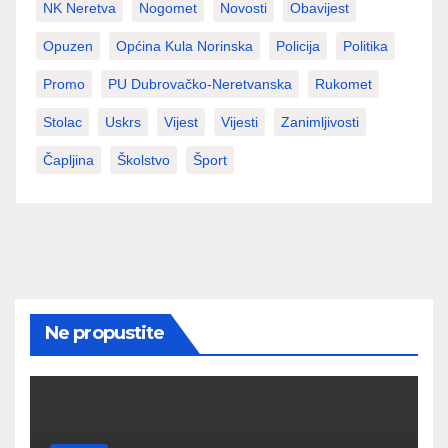
NK Neretva
Nogomet
Novosti
Obavijest
Opuzen
Općina Kula Norinska
Policija
Politika
Promo
PU Dubrovačko-Neretvanska
Rukomet
Stolac
Uskrs
Vijest
Vijesti
Zanimljivosti
Čapljina
Školstvo
Šport
Ne propustite