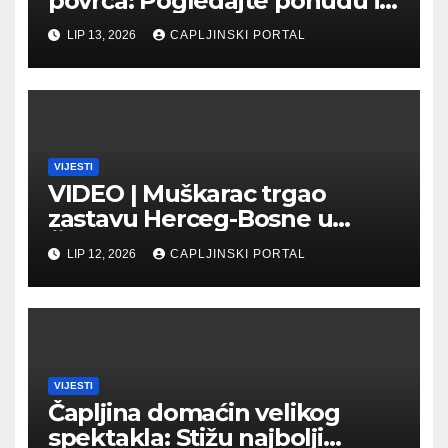
povrća: Pogledajte ponudu i
cijene na čapljinskoj
LIP 13, 2026
CAPLJINSKI PORTAL
Veletržnici
VIJESTI
VIDEO | Muškarac trgao
zastavu Herceg-Bosne u
Čapljini: Traži se hitno
LIP 12, 2026
CAPLJINSKI PORTAL
uhićenje
VIJESTI
Čapljina domaćin velikog
spektakla: Stižu najbolji