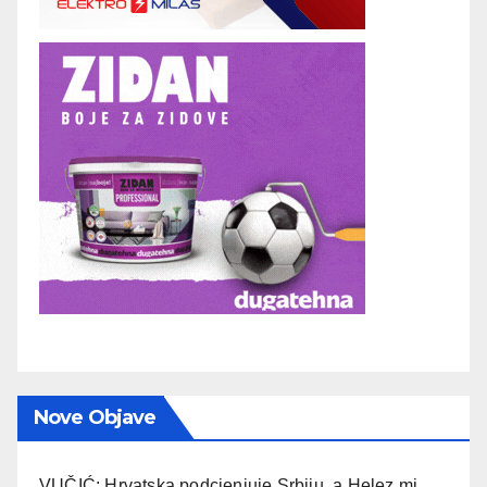
Nove Objave
VUČIĆ: Hrvatska podcjenjuje Srbiju, a Helez mi