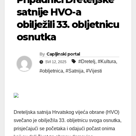
satnije HVO-a
obilježili 33. obljetnicu
osnutka
By
Capljinski portal
#Dretelj
,
#Kultura
,
SVI 12, 2025
#obljetnica
,
#Satnija
,
#Vijesti
Dreteljska satnija Hrvatskog vijeća obrane (HVO)
svečano je obilježila 33. obljetnicu svoga osnutka,
prisjećajući se početaka i odajući počast onima