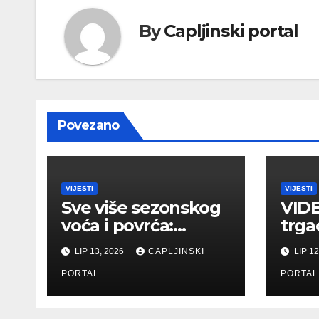
By
Capljinski portal
Povezano
VIJESTI
VIJESTI
Sve više sezonskog
VIDE
voća i povrća:
trga
Pogledajte ponudu
Herc
LIP 13, 2026
CAPLJINSKI
LIP 12
i cijene na
Čaplj
čapljinskoj
PORTAL
hitn
PORTAL
Veletržnici