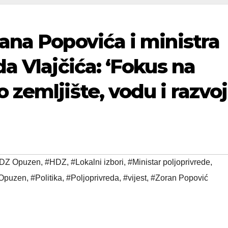
ana Popovića i ministra
a Vlajčića: ‘Fokus na
zemljište, vodu i razvoj
DZ Opuzen
,
#HDZ
,
#Lokalni izbori
,
#Ministar poljoprivrede
,
Opuzen
,
#Politika
,
#Poljoprivreda
,
#vijest
,
#Zoran Popović