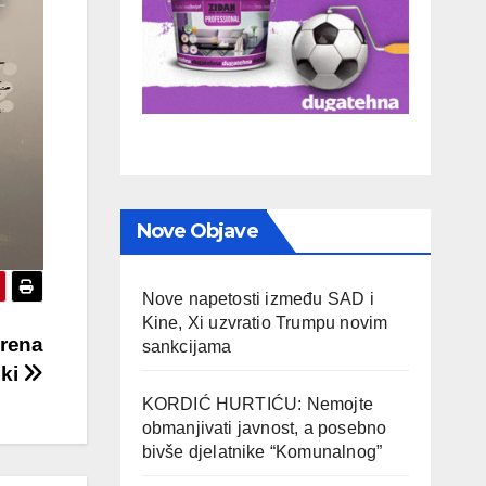
Nove Objave
Nove napetosti između SAD i
Kine, Xi uzvratio Trumpu novim
orena
sankcijama
nki
KORDIĆ HURTIĆU: Nemojte
obmanjivati javnost, a posebno
bivše djelatnike “Komunalnog”