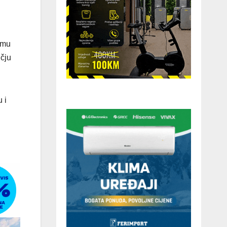
 mu
učju
 i