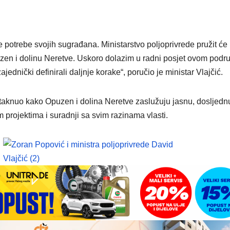
e potrebe svojih sugrađana. Ministarstvo poljoprivrede pružit će
uzen i dolinu Neretve. Uskoro dolazim u radni posjet ovom podr
ednički definirali daljnje korake“, poručio je ministar Vlajčić.
staknuo kako Opuzen i dolina Neretve zaslužuju jasnu, dosljednu
 projektima i suradnji sa svim razinama vlasti.