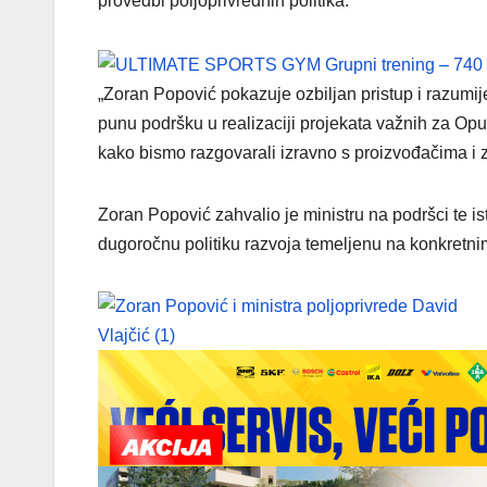
provedbi poljoprivrednih politika:
„Zoran Popović pokazuje ozbiljan pristup i razumij
punu podršku u realizaciji projekata važnih za Op
kako bismo razgovarali izravno s proizvođačima i zaj
Zoran Popović zahvalio je ministru na podršci te i
dugoročnu politiku razvoja temeljenu na konkretnim