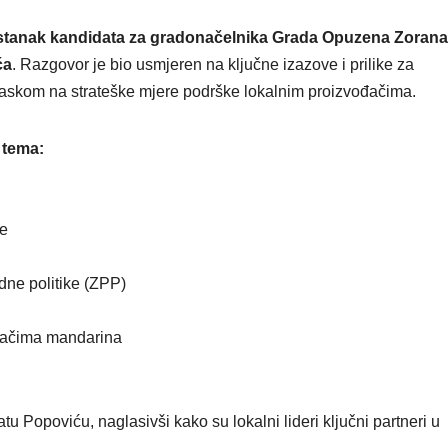
sastanak kandidata za gradonačelnika Grada Opuzena Zorana
ća
. Razgovor je bio usmjeren na ključne izazove i prilike za
glaskom na strateške mjere podrške lokalnim proizvođačima.
 tema:
te
dne politike (ZPP)
ođačima mandarina
u Popoviću, naglasivši kako su lokalni lideri ključni partneri u