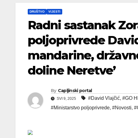
DRUŠTVO
VIJESTI
Radni sastanak Zor
poljoprivrede David
mandarine, državno 
doline Neretve’
By
Capljinski portal
#David Vlajčić
,
#GO H
SVI 9, 2025
#Ministarstvo poljoprivrede
,
#Novosti
,
#