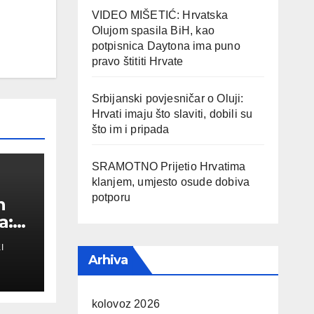
VIDEO MIŠETIĆ: Hrvatska
Olujom spasila BiH, kao
potpisnica Daytona ima puno
pravo štititi Hrvate
Srbijanski povjesničar o Oluji:
Hrvati imaju što slaviti, dobili su
što im i pripada
SRAMOTNO Prijetio Hrvatima
klanjem, umjesto osude dobiva
potporu
n
a:
I
a
Arhiva
kolovoz 2026