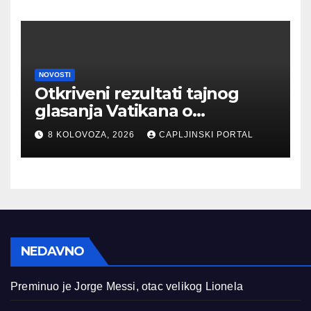
NOVOSTI
Otkriveni rezultati tajnog
glasanja Vatikana o
fenomenu Međugorja
8 KOLOVOZA, 2026
CAPLJINSKI PORTAL
NEDAVNO
Preminuo je Jorge Messi, otac velikog Lionela