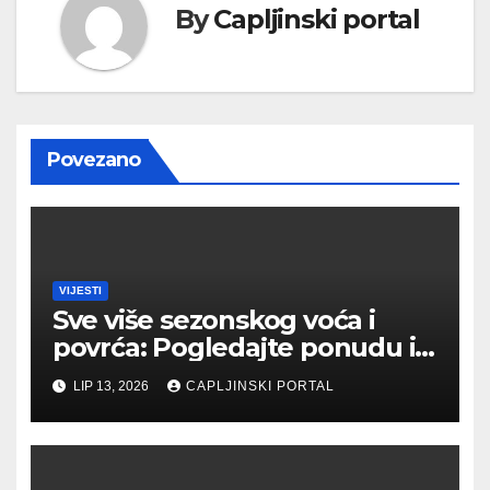
By
Capljinski portal
Povezano
VIJESTI
Sve više sezonskog voća i
povrća: Pogledajte ponudu i
cijene na čapljinskoj
LIP 13, 2026
CAPLJINSKI PORTAL
Veletržnici