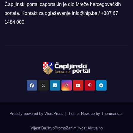
Čapljinski portal caportal.in je dio Mreže hercegovačkih
portala. Kontakt za oglašavanje info@hip.ba / +387 67
1484 000
Proudly powered by WordPress
|
Theme: Newsup by
Themeansar
.
Vijesti
Društvo
Promo
Zanimljivosti
Aktualno