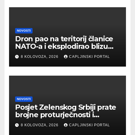
NOVOSTI
Dron pao na teritorij članice
NATO-a i eksplodirao blizu
plinovoda
8 KOLOVOZA, 2026
CAPLJINSKI PORTAL
NOVOSTI
Posjet Zelenskog Srbiji prate
brojne proturječnosti i
podijeljene poruke
8 KOLOVOZA, 2026
CAPLJINSKI PORTAL