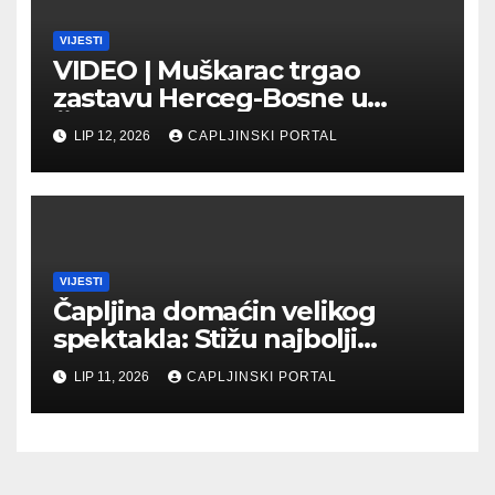
VIJESTI
VIDEO | Muškarac trgao
zastavu Herceg-Bosne u
Čapljini: Traži se hitno
LIP 12, 2026
CAPLJINSKI PORTAL
uhićenje
VIJESTI
Čapljina domaćin velikog
spektakla: Stižu najbolji
biciklisti Balkana
LIP 11, 2026
CAPLJINSKI PORTAL