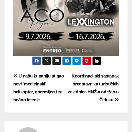
Navigacija
U našu županiju stigao
Koordinacijski sastanak
novi ‘medicinski‘
predstavnika turističkih
objava
helikopter, opremljen i za
zajednica HNŽ-a održan u
noćno letenje
Čitluku