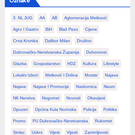
Oznake
3. NL JUG
AA
AB
Aglomeracija Metković
Agro I Gastro
BiH
Blaž Pezo
Cijene
Crna Kronika
Dalibor Milan
Društvo
Dubrovačko-Neretvanska Županija
Duhovnost
Glazba
Gospodarstvo
HDZ
Kultura
Lifestyle
Lokalni Izbori
Metković I Dolina
Mostar
Najava
Najave
Najave I Promocije
Naslovnica
Neum
NK Neretva
Nogomet
Novosti
Obavijest
Opuzen
Općina Kula Norinska
Policija
Politika
Promo
PU Dubrovačko-Neretvanska
Rukomet
Stolac
Uskrs
Vijest
Vijesti
Zanimljivosti