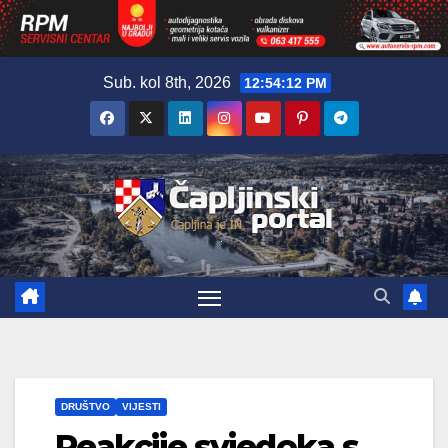
Skip
Sub. kol 8th, 2026
12:54:13 PM
to
content
DRUŠTVO
VIJESTI
Reakcije svjedoka s