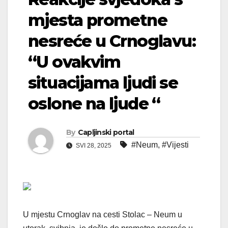
mjesta prometne
nesreće u Crnoglavu:
“U ovakvim
situacijama ljudi se
oslone na ljude “
By
Capljinski portal
#Neum
,
#Vijesti
SVI 28, 2025
U mjestu Crnoglav na cesti Stolac – Neum u