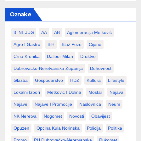
Oznake
3. NL JUG
AA
AB
Aglomeracija Metković
Agro I Gastro
BiH
Blaž Pezo
Cijene
Crna Kronika
Dalibor Milan
Društvo
Dubrovačko-Neretvanska Županija
Duhovnost
Glazba
Gospodarstvo
HDZ
Kultura
Lifestyle
Lokalni Izbori
Metković I Dolina
Mostar
Najava
Najave
Najave I Promocije
Naslovnica
Neum
NK Neretva
Nogomet
Novosti
Obavijest
Opuzen
Općina Kula Norinska
Policija
Politika
Promo
PU Dubrovačko-Neretvanska
Rukomet