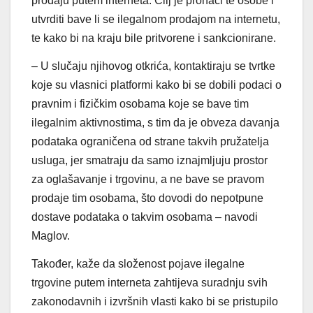
prodaju putem interneta. Cilj je pronaći te osobe i
utvrditi bave li se ilegalnom prodajom na internetu,
te kako bi na kraju bile pritvorene i sankcionirane.
– U slučaju njihovog otkrića, kontaktiraju se tvrtke
koje su vlasnici platformi kako bi se dobili podaci o
pravnim i fizičkim osobama koje se bave tim
ilegalnim aktivnostima, s tim da je obveza davanja
podataka ograničena od strane takvih pružatelja
usluga, jer smatraju da samo iznajmljuju prostor
za oglašavanje i trgovinu, a ne bave se pravom
prodaje tim osobama, što dovodi do nepotpune
dostave podataka o takvim osobama – navodi
Maglov.
Također, kaže da složenost pojave ilegalne
trgovine putem interneta zahtijeva suradnju svih
zakonodavnih i izvršnih vlasti kako bi se pristupilo