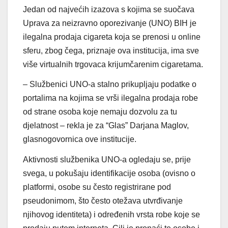
Jedan od najvećih izazova s ​​kojima se suočava
Uprava za neizravno oporezivanje (UNO) BIH je
ilegalna prodaja cigareta koja se prenosi u online
sferu, zbog čega, priznaje ova institucija, ima sve
više virtualnih trgovaca krijumčarenim cigaretama.
– Službenici UNO-a stalno prikupljaju podatke o
portalima na kojima se vrši ilegalna prodaja robe
od strane osoba koje nemaju dozvolu za tu
djelatnost – rekla je za “Glas” Darjana Maglov,
glasnogovornica ove institucije.
Aktivnosti službenika UNO-a ogledaju se, prije
svega, u pokušaju identifikacije osoba (ovisno o
platformi, osobe su često registrirane pod
pseudonimom, što često otežava utvrđivanje
njihovog identiteta) i određenih vrsta robe koje se