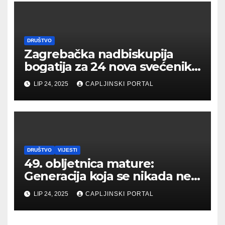
DRUŠTVO
Zagrebačka nadbiskupija
bogatija za 24 nova svećenika
– među njima i ljubušak
LIP 24, 2025
CAPLJINSKI PORTAL
DRUŠTVO
VIJESTI
49. obljetnica mature:
Generacija koja se nikada ne
zaboravlja
LIP 24, 2025
CAPLJINSKI PORTAL