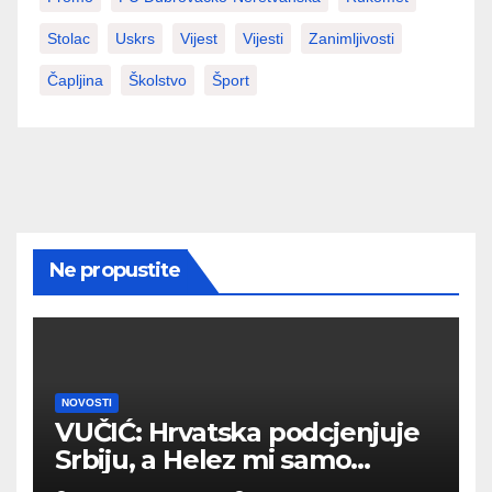
Stolac
Uskrs
Vijest
Vijesti
Zanimljivosti
Čapljina
Školstvo
Šport
Ne propustite
NOVOSTI
VUČIĆ: Hrvatska podcjenjuje
Srbiju, a Helez mi samo
povećava popularnost