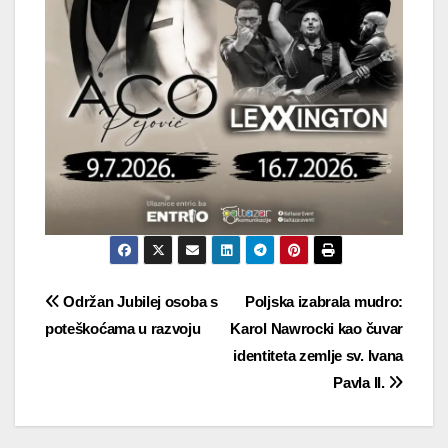
Navigacija
Održan Jubilej osoba s
Poljska izabrala mudro:
poteškoćama u razvoju
Karol Nawrocki kao čuvar
objava
identiteta zemlje sv. Ivana
Pavla II.