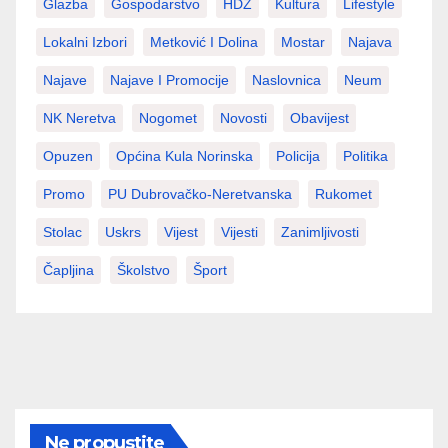
Glazba
Gospodarstvo
HDZ
Kultura
Lifestyle
Lokalni Izbori
Metković I Dolina
Mostar
Najava
Najave
Najave I Promocije
Naslovnica
Neum
NK Neretva
Nogomet
Novosti
Obavijest
Opuzen
Općina Kula Norinska
Policija
Politika
Promo
PU Dubrovačko-Neretvanska
Rukomet
Stolac
Uskrs
Vijest
Vijesti
Zanimljivosti
Čapljina
Školstvo
Šport
Ne propustite