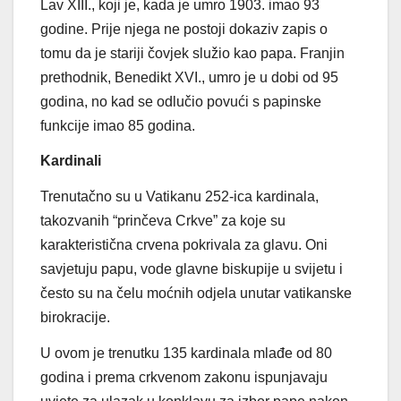
Lav XIII., koji je, kada je umro 1903. imao 93
godine. Prije njega ne postoji dokaziv zapis o
tomu da je stariji čovjek služio kao papa. Franjin
prethodnik, Benedikt XVI., umro je u dobi od 95
godina, no kad se odlučio povući s papinske
funkcije imao 85 godina.
Kardinali
Trenutačno su u Vatikanu 252-ica kardinala,
takozvanih “prinčeva Crkve” za koje su
karakteristična crvena pokrivala za glavu. Oni
savjetuju papu, vode glavne biskupije u svijetu i
često su na čelu moćnih odjela unutar vatikanske
birokracije.
U ovom je trenutku 135 kardinala mlađe od 80
godina i prema crkvenom zakonu ispunjavaju