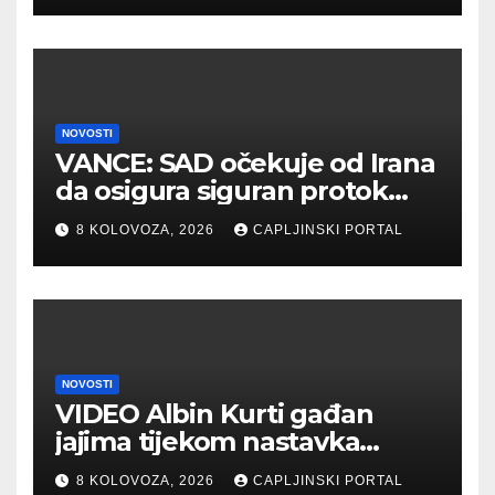
NOVOSTI
VANCE: SAD očekuje od Irana
da osigura siguran protok
nafte kroz Hormuški moreuz
8 KOLOVOZA, 2026
CAPLJINSKI PORTAL
NOVOSTI
VIDEO Albin Kurti gađan
jajima tijekom nastavka
konstituirajuće sjednice
8 KOLOVOZA, 2026
CAPLJINSKI PORTAL