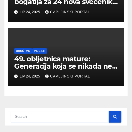
bogatija za 24 nova svećenika
– među njima i ljubušak
LIP 24, 2025
CAPLJINSKI PORTAL
DRUŠTVO
VIJESTI
49. obljetnica mature:
Generacija koja se nikada ne
zaboravlja
LIP 24, 2025
CAPLJINSKI PORTAL