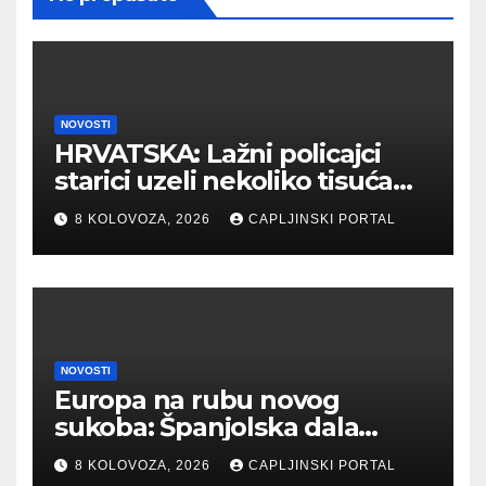
NOVOSTI
HRVATSKA: Lažni policajci
starici uzeli nekoliko tisuća
eura
8 KOLOVOZA, 2026
CAPLJINSKI PORTAL
NOVOSTI
Europa na rubu novog
sukoba: Španjolska dala
ultimatum Italiji zbog
8 KOLOVOZA, 2026
CAPLJINSKI PORTAL
migranata