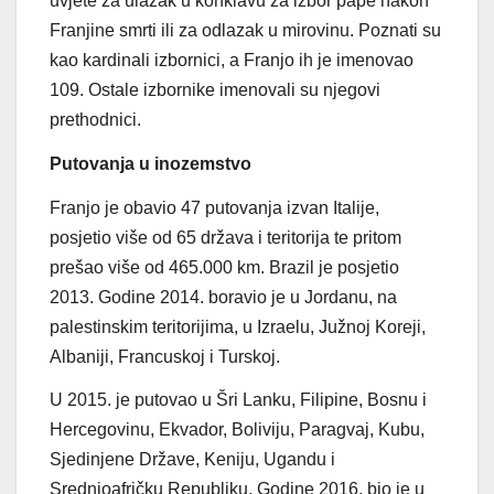
uvjete za ulazak u konklavu za izbor pape nakon
Franjine smrti ili za odlazak u mirovinu. Poznati su
kao kardinali izbornici, a Franjo ih je imenovao
109. Ostale izbornike imenovali su njegovi
prethodnici.
Putovanja u inozemstvo
Franjo je obavio 47 putovanja izvan Italije,
posjetio više od 65 država i teritorija te pritom
prešao više od 465.000 km. Brazil je posjetio
2013. Godine 2014. boravio je u Jordanu, na
palestinskim teritorijima, u Izraelu, Južnoj Koreji,
Albaniji, Francuskoj i Turskoj.
U 2015. je putovao u Šri Lanku, Filipine, Bosnu i
Hercegovinu, Ekvador, Boliviju, Paragvaj, Kubu,
Sjedinjene Države, Keniju, Ugandu i
Srednjoafričku Republiku. Godine 2016. bio je u