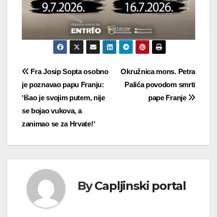
Navigacija
Fra Josip Sopta osobno
Okružnica mons. Petra
je poznavao papu Franju:
Palića povodom smrti
objava
‘Išao je svojim putem, nije
pape Franje
se bojao vukova, a
zanimao se za Hrvate!‘
By
Capljinski portal