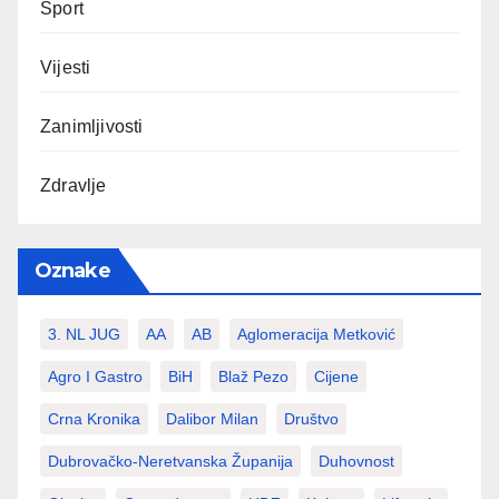
Sport
Vijesti
Zanimljivosti
Zdravlje
Oznake
3. NL JUG
AA
AB
Aglomeracija Metković
Agro I Gastro
BiH
Blaž Pezo
Cijene
Crna Kronika
Dalibor Milan
Društvo
Dubrovačko-Neretvanska Županija
Duhovnost