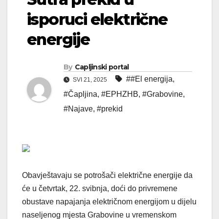
isporuci električne
energije
By
Capljinski portal
##El energija
,
SVI 21, 2025
#Čapljina
,
#EPHZHB
,
#Grabovine
,
#Najave
,
#prekid
Obavještavaju se potrošači električne energije da
će u četvrtak, 22. svibnja, doći do privremene
obustave napajanja električnom energijom u dijelu
naseljenog mjesta Grabovine u vremenskom