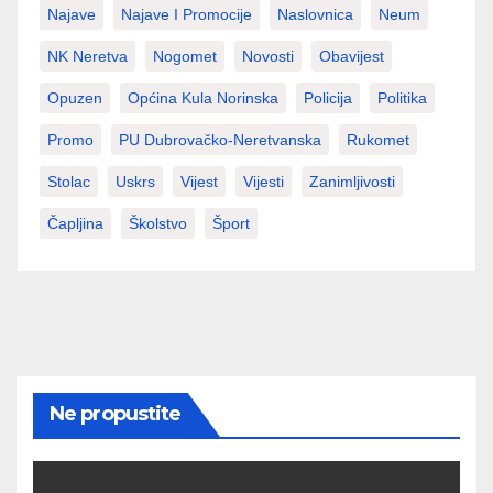
Najave
Najave I Promocije
Naslovnica
Neum
NK Neretva
Nogomet
Novosti
Obavijest
Opuzen
Općina Kula Norinska
Policija
Politika
Promo
PU Dubrovačko-Neretvanska
Rukomet
Stolac
Uskrs
Vijest
Vijesti
Zanimljivosti
Čapljina
Školstvo
Šport
Ne propustite