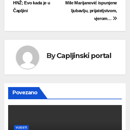
objava
HNŽ; Evo kada je u
Mile Marijanović ispunjene
Čapljini
ljubavlju, prijateljstvom,
vjerom…
By
Capljinski portal
Povezano
VIJESTI