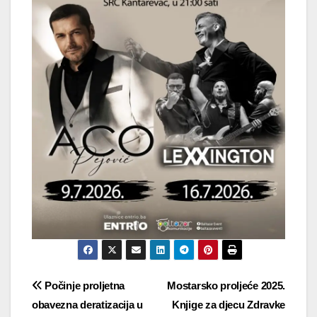
Navigacija
Počinje proljetna
Mostarsko proljeće 2025.
obavezna deratizacija u
Knjige za djecu Zdravke