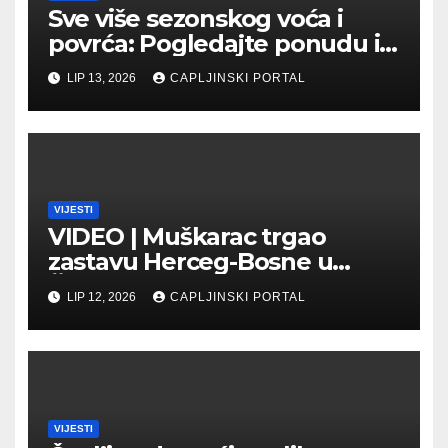
Sve više sezonskog voća i
povrća: Pogledajte ponudu i
cijene na čapljinskoj
LIP 13, 2026
CAPLJINSKI PORTAL
Veletržnici
VIJESTI
VIDEO | Muškarac trgao
zastavu Herceg-Bosne u
Čapljini: Traži se hitno
LIP 12, 2026
CAPLJINSKI PORTAL
uhićenje
VIJESTI