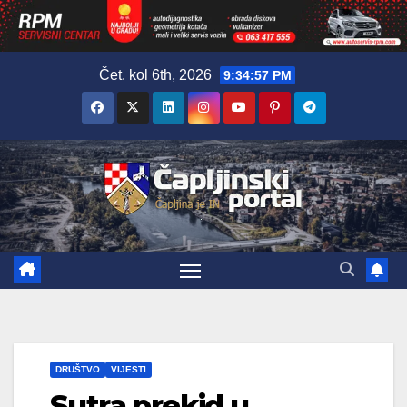
Skip
Čet. kol 6th, 2026
9:34:58 PM
to
content
DRUŠTVO
VIJESTI
Sutra prekid u