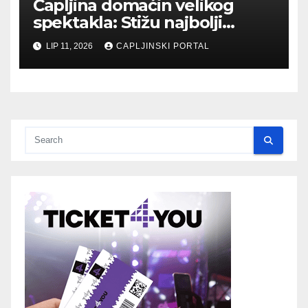
Čapljina domaćin velikog
spektakla: Stižu najbolji
biciklisti Balkana
LIP 11, 2026
CAPLJINSKI PORTAL