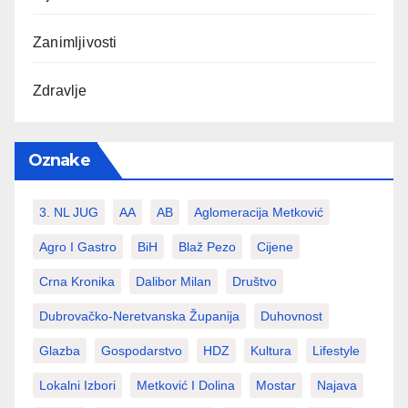
Zanimljivosti
Zdravlje
Oznake
3. NL JUG
AA
AB
Aglomeracija Metković
Agro I Gastro
BiH
Blaž Pezo
Cijene
Crna Kronika
Dalibor Milan
Društvo
Dubrovačko-Neretvanska Županija
Duhovnost
Glazba
Gospodarstvo
HDZ
Kultura
Lifestyle
Lokalni Izbori
Metković I Dolina
Mostar
Najava