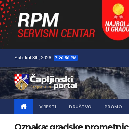
Skip
Sub. kol 8th, 2026
7:26:52 PM
to
content
VIJESTI
DRUŠTVO
PROMO
Oznaka:
gradske prometnic