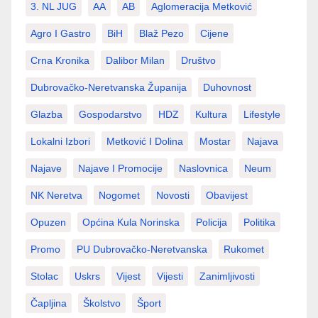
3. NL JUG
AA
AB
Aglomeracija Metković
Agro I Gastro
BiH
Blaž Pezo
Cijene
Crna Kronika
Dalibor Milan
Društvo
Dubrovačko-Neretvanska Županija
Duhovnost
Glazba
Gospodarstvo
HDZ
Kultura
Lifestyle
Lokalni Izbori
Metković I Dolina
Mostar
Najava
Najave
Najave I Promocije
Naslovnica
Neum
NK Neretva
Nogomet
Novosti
Obavijest
Opuzen
Općina Kula Norinska
Policija
Politika
Promo
PU Dubrovačko-Neretvanska
Rukomet
Stolac
Uskrs
Vijest
Vijesti
Zanimljivosti
Čapljina
Školstvo
Šport