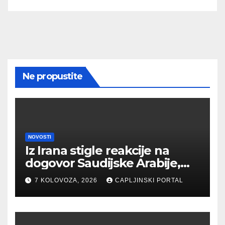
Ne propustite
NOVOSTI
Iz Irana stigle reakcije na
dogovor Saudijske Arabije,
Turske i Pakistana
7 KOLOVOZA, 2026
CAPLJINSKI PORTAL