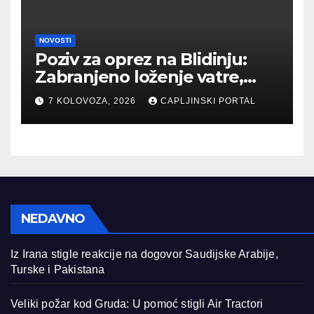
NOVOSTI
Poziv za oprez na Blidinju:
Zabranjeno loženje vatre,
kazne su rigorozne
7 KOLOVOZA, 2026
CAPLJINSKI PORTAL
NEDAVNO
Iz Irana stigle reakcije na dogovor Saudijske Arabije,
Turske i Pakistana
Veliki požar kod Gruda: U pomoć stigli Air Tractori