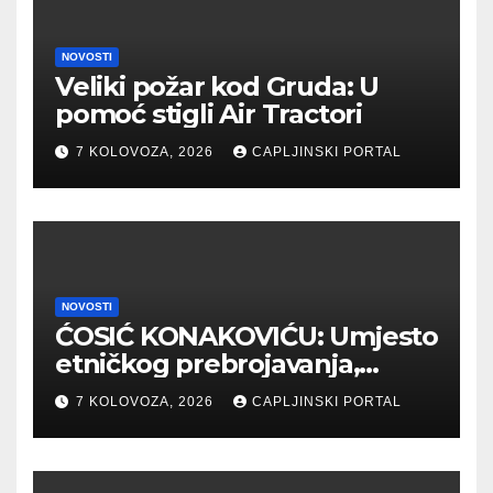
NOVOSTI
Veliki požar kod Gruda: U
pomoć stigli Air Tractori
7 KOLOVOZA, 2026
CAPLJINSKI PORTAL
NOVOSTI
ĆOSIĆ KONAKOVIĆU: Umjesto
etničkog prebrojavanja,
osigurajte stvarnu
7 KOLOVOZA, 2026
CAPLJINSKI PORTAL
ravnopravnost Hrvata