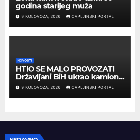
godina starijeg muža
9 KOLOVOZA, 2026
CAPLJINSKI PORTAL
NOVOSTI
HTIO SE MALO PROVOZATI
Državljani BiH ukrao kamion,
policija pucala na njega
9 KOLOVOZA, 2026
CAPLJINSKI PORTAL