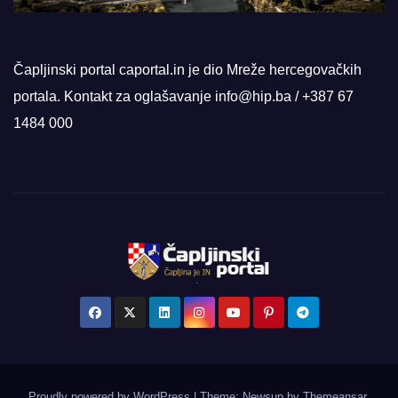
Čapljinski portal caportal.in je dio Mreže hercegovačkih
portala. Kontakt za oglašavanje info@hip.ba / +387 67
1484 000
Proudly powered by WordPress
|
Theme: Newsup by
Themeansar
.