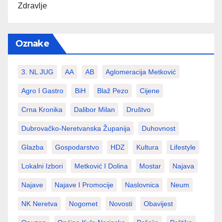
Zdravlje
Oznake
3. NL JUG
AA
AB
Aglomeracija Metković
Agro I Gastro
BiH
Blaž Pezo
Cijene
Crna Kronika
Dalibor Milan
Društvo
Dubrovačko-Neretvanska Županija
Duhovnost
Glazba
Gospodarstvo
HDZ
Kultura
Lifestyle
Lokalni Izbori
Metković I Dolina
Mostar
Najava
Najave
Najave I Promocije
Naslovnica
Neum
NK Neretva
Nogomet
Novosti
Obavijest