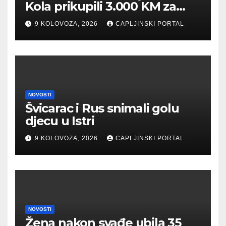
Kola prikupili 3.000 KM za
“Kuću nade” u Mostaru
9 KOLOVOZA, 2026
CAPLJINSKI PORTAL
NOVOSTI
Švicarac i Rus snimali golu
djecu u Istri
9 KOLOVOZA, 2026
CAPLJINSKI PORTAL
NOVOSTI
Žena nakon svađe ubila 35