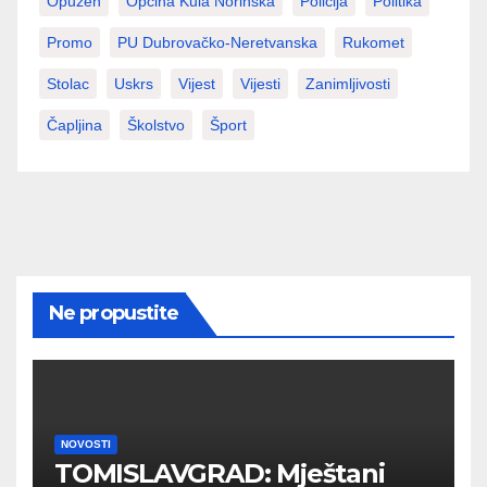
Opuzen
Općina Kula Norinska
Policija
Politika
Promo
PU Dubrovačko-Neretvanska
Rukomet
Stolac
Uskrs
Vijest
Vijesti
Zanimljivosti
Čapljina
Školstvo
Šport
Ne propustite
NOVOSTI
TOMISLAVGRAD: Mještani