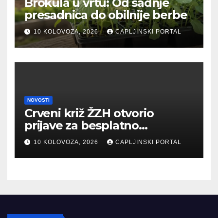
Brokula u vrtu: Od sadnje
presadnica do obilnije berbe
10 KOLOVOZA, 2026
CAPLJINSKI PORTAL
NOVOSTI
Crveni križ ŽZH otvorio
prijave za besplatno
edukativno ljetovanje djece u
10 KOLOVOZA, 2026
CAPLJINSKI PORTAL
N. Vinodolskom