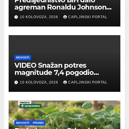
agreman Ronaldu Johnsonu
za veleposlanika SAD
10 KOLOVOZA, 2026
CAPLJINSKI PORTAL
NOVOSTI
VIDEO Snažan potres
magnitude 7,4 pogodio
Kolumbiju, najmanje 22
10 KOLOVOZA, 2026
CAPLJINSKI PORTAL
poginulih
NOVOSTI
PROMO