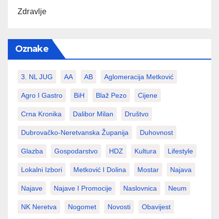
Zdravlje
Oznake
3. NL JUG
AA
AB
Aglomeracija Metković
Agro I Gastro
BiH
Blaž Pezo
Cijene
Crna Kronika
Dalibor Milan
Društvo
Dubrovačko-Neretvanska Županija
Duhovnost
Glazba
Gospodarstvo
HDZ
Kultura
Lifestyle
Lokalni Izbori
Metković I Dolina
Mostar
Najava
Najave
Najave I Promocije
Naslovnica
Neum
NK Neretva
Nogomet
Novosti
Obavijest