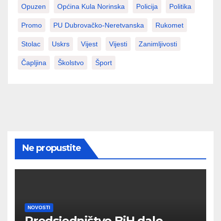
Opuzen
Općina Kula Norinska
Policija
Politika
Promo
PU Dubrovačko-Neretvanska
Rukomet
Stolac
Uskrs
Vijest
Vijesti
Zanimljivosti
Čapljina
Školstvo
Šport
Ne propustite
NOVOSTI
Predsjedništvo BiH dalo