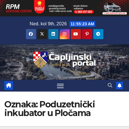
Skip
Ned. kol 9th, 2026
11:55:24 AM
to
content
Oznaka:
Poduzetnički
inkubator u Pločama