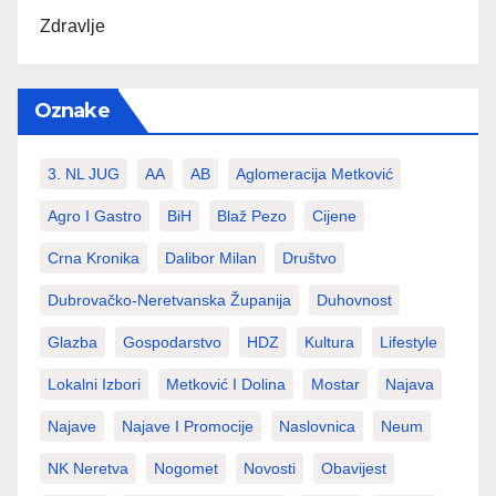
Zdravlje
Oznake
3. NL JUG
AA
AB
Aglomeracija Metković
Agro I Gastro
BiH
Blaž Pezo
Cijene
Crna Kronika
Dalibor Milan
Društvo
Dubrovačko-Neretvanska Županija
Duhovnost
Glazba
Gospodarstvo
HDZ
Kultura
Lifestyle
Lokalni Izbori
Metković I Dolina
Mostar
Najava
Najave
Najave I Promocije
Naslovnica
Neum
NK Neretva
Nogomet
Novosti
Obavijest