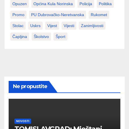
Opuzen
Općina Kula Norinska
Policija
Politika
Promo
PU Dubrovačko-Neretvanska
Rukomet
Stolac
Uskrs
Vijest
Vijesti
Zanimljivosti
Čapljina
Školstvo
Šport
Ne propustite
NOVOSTI
TOMISLAVGRAD: Mještani