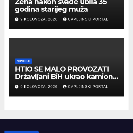
Žena nakon svađe ubila 35
godina starijeg muža
9 KOLOVOZA, 2026
CAPLJINSKI PORTAL
NOVOSTI
HTIO SE MALO PROVOZATI
Državljani BiH ukrao kamion,
policija pucala na njega
9 KOLOVOZA, 2026
CAPLJINSKI PORTAL