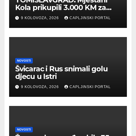
Kola prikupili 3.000 KM za
“Kuću nade” u Mostaru
9 KOLOVOZA, 2026
CAPLJINSKI PORTAL
NOVOSTI
Švicarac i Rus snimali golu
djecu u Istri
9 KOLOVOZA, 2026
CAPLJINSKI PORTAL
NOVOSTI