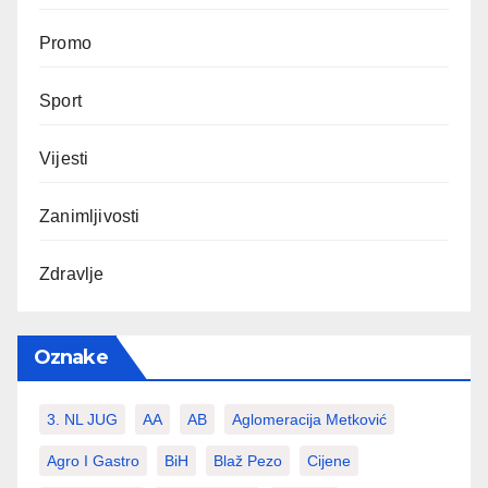
Promo
Sport
Vijesti
Zanimljivosti
Zdravlje
Oznake
3. NL JUG
AA
AB
Aglomeracija Metković
Agro I Gastro
BiH
Blaž Pezo
Cijene