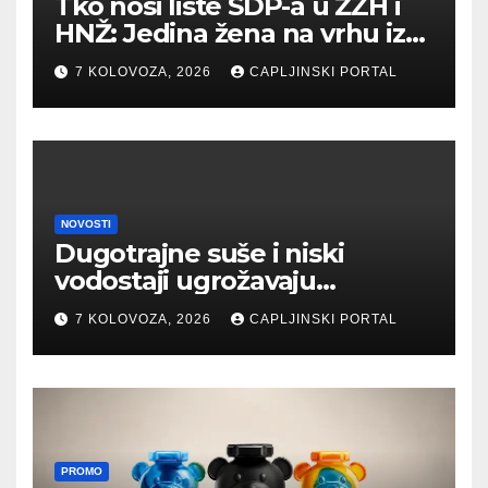
Tko nosi liste SDP-a u ŽZH i
HNŽ: Jedina žena na vrhu iz
Hercegovine
7 KOLOVOZA, 2026
CAPLJINSKI PORTAL
NOVOSTI
Dugotrajne suše i niski
vodostaji ugrožavaju
ekosustav Hutova blata
7 KOLOVOZA, 2026
CAPLJINSKI PORTAL
PROMO