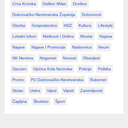
Crna Kronika
Dalibor Milan
Društvo
Dubrovačko-Neretvanska Županija
Duhovnost
Glazba
Gospodarstvo
HDZ
Kultura
Lifestyle
Lokalni Izbori
Metković I Dolina
Mostar
Najava
Najave
Najave I Promocije
Naslovnica
Neum
NK Neretva
Nogomet
Novosti
Obavijest
Opuzen
Općina Kula Norinska
Policija
Politika
Promo
PU Dubrovačko-Neretvanska
Rukomet
Stolac
Uskrs
Vijest
Vijesti
Zanimljivosti
Čapljina
Školstvo
Šport