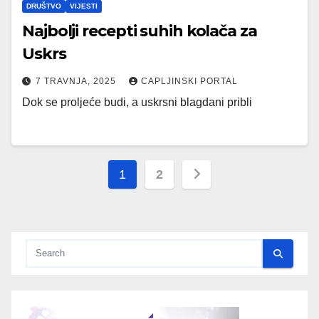
DRUŠTVO
VIJESTI
Najbolji recepti suhih kolača za
Uskrs
7 TRAVNJA, 2025
CAPLJINSKI PORTAL
Dok se proljeće budi, a uskrsni blagdani pribli
Brojevi
1
2
stranica
objava