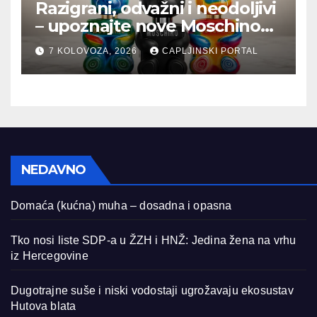
Razigrani, odvažni i neodoljivi
– upoznajte nove Moschino
mirise u Parfumeriji M!
7 KOLOVOZA, 2026
CAPLJINSKI PORTAL
NEDAVNO
Domaća (kućna) muha – dosadna i opasna
Tko nosi liste SDP-a u ŽZH i HNŽ: Jedina žena na vrhu
iz Hercegovine
Dugotrajne suše i niski vodostaji ugrožavaju ekosustav
Hutova blata