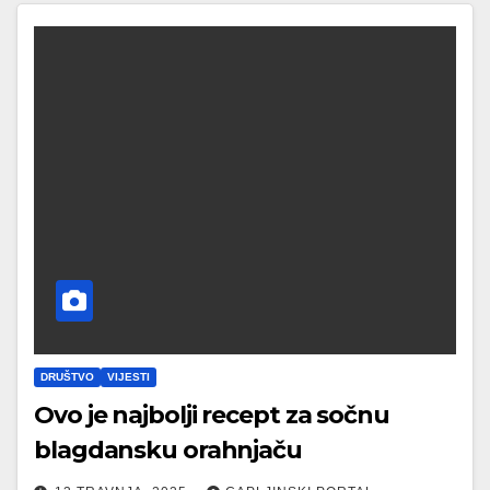
DRUŠTVO
VIJESTI
Ovo je najbolji recept za sočnu
blagdansku orahnjaču