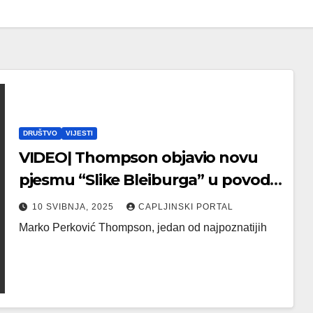
DRUŠTVO
VIJESTI
VIDEO| Thompson objavio novu
pjesmu “Slike Bleiburga” u povodu
80. obljetnice Bleiburške tragedije
10 SVIBNJA, 2025
CAPLJINSKI PORTAL
Marko Perković Thompson, jedan od najpoznatijih