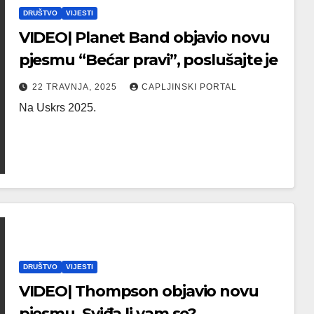
DRUŠTVO
VIJESTI
VIDEO| Planet Band objavio novu
pjesmu “Bećar pravi”, poslušajte je
22 TRAVNJA, 2025
CAPLJINSKI PORTAL
Na Uskrs 2025.
DRUŠTVO
VIJESTI
VIDEO| Thompson objavio novu
pjesmu. Sviđa li vam se?