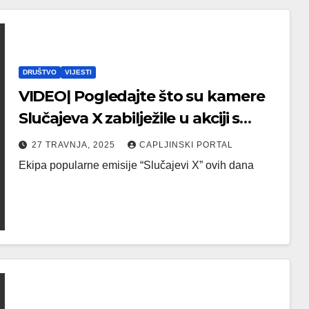
DRUŠTVO
VIJESTI
VIDEO| Pogledajte što su kamere
Slučajeva X zabilježile u akciji s
čapljinskom policijom
27 TRAVNJA, 2025
CAPLJINSKI PORTAL
Ekipa popularne emisije “Slučajevi X” ovih dana