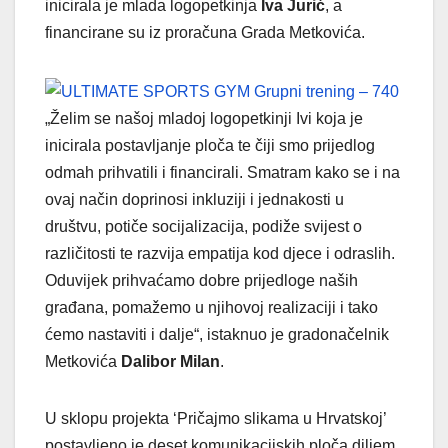
inicirala je mlada logopetkinja
Iva Jurić
, a
financirane su iz proračuna Grada Metkovića.
„Želim se našoj mladoj logopetkinji Ivi koja je
inicirala postavljanje ploča te čiji smo prijedlog
odmah prihvatili i financirali. Smatram kako se i na
ovaj način doprinosi inkluziji i jednakosti u
društvu, potiče socijalizacija, podiže svijest o
različitosti te razvija empatija kod djece i odraslih.
Oduvijek prihvaćamo dobre prijedloge naših
građana, pomažemo u njihovoj realizaciji i tako
ćemo nastaviti i dalje“, istaknuo je gradonačelnik
Metkovića
Dalibor Milan
.
U sklopu projekta ‘Pričajmo slikama u Hrvatskoj’
postavljeno je deset komunikacijskih ploča diljem