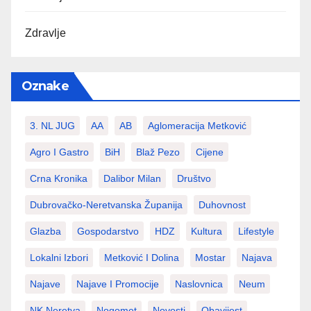
Zdravlje
Oznake
3. NL JUG
AA
AB
Aglomeracija Metković
Agro I Gastro
BiH
Blaž Pezo
Cijene
Crna Kronika
Dalibor Milan
Društvo
Dubrovačko-Neretvanska Županija
Duhovnost
Glazba
Gospodarstvo
HDZ
Kultura
Lifestyle
Lokalni Izbori
Metković I Dolina
Mostar
Najava
Najave
Najave I Promocije
Naslovnica
Neum
NK Neretva
Nogomet
Novosti
Obavijest