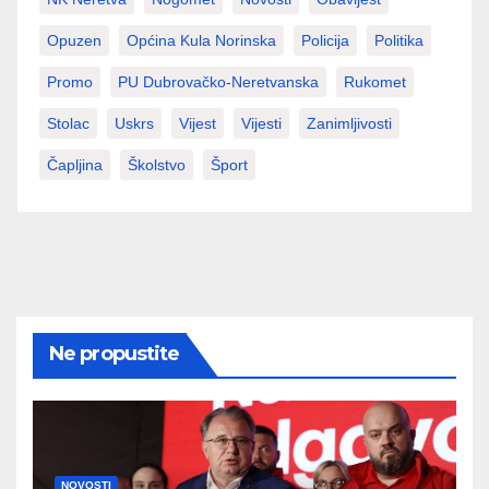
Opuzen
Općina Kula Norinska
Policija
Politika
Promo
PU Dubrovačko-Neretvanska
Rukomet
Stolac
Uskrs
Vijest
Vijesti
Zanimljivosti
Čapljina
Školstvo
Šport
Ne propustite
NOVOSTI