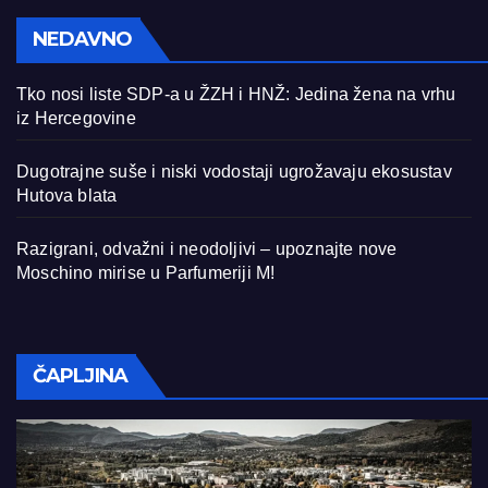
NEDAVNO
Tko nosi liste SDP-a u ŽZH i HNŽ: Jedina žena na vrhu
iz Hercegovine
Dugotrajne suše i niski vodostaji ugrožavaju ekosustav
Hutova blata
Razigrani, odvažni i neodoljivi – upoznajte nove
Moschino mirise u Parfumeriji M!
ČAPLJINA