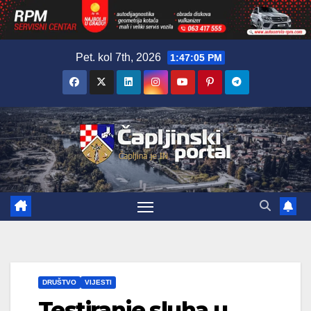
Skip
Pet. kol 7th, 2026
1:47:07 PM
to
content
DRUŠTVO
VIJESTI
Testiranje sluha u