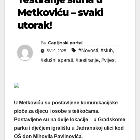
Metkoviću – svaki
utorak!
By
Capljinski portal
#Novosti
,
#sluh
,
SVI 9, 2025
#slušni aparati
,
#testiranje
,
#vijest
U Metkoviću su postavljene komunikacijske
ploče za djecu i osobe s teškoćama.
Postavljene su na dvije lokacije – u Gradskome
parku i dječjem igralištu u Jadranskoj ulici kod
OŠ don Mihovila Pavlinovića.