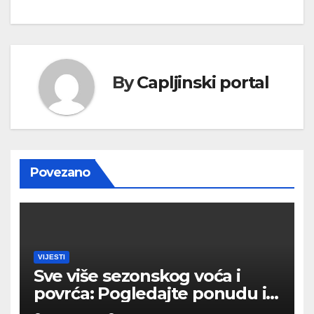
By
Capljinski portal
Povezano
VIJESTI
Sve više sezonskog voća i
povrća: Pogledajte ponudu i
cijene na čapljinskoj