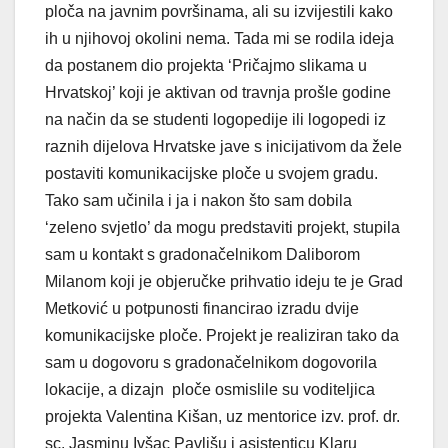
ploča na javnim površinama, ali su izvijestili kako
ih u njihovoj okolini nema. Tada mi se rodila ideja
da postanem dio projekta ‘Pričajmo slikama u
Hrvatskoj’ koji je aktivan od travnja prošle godine
na način da se studenti logopedije ili logopedi iz
raznih dijelova Hrvatske jave s inicijativom da žele
postaviti komunikacijske ploče u svojem gradu.
Tako sam učinila i ja i nakon što sam dobila
‘zeleno svjetlo’ da mogu predstaviti projekt, stupila
sam u kontakt s gradonačelnikom Daliborom
Milanom koji je objeručke prihvatio ideju te je Grad
Metković u potpunosti financirao izradu dvije
komunikacijske ploče. Projekt je realiziran tako da
sam u dogovoru s gradonačelnikom dogovorila
lokacije, a dizajn ploče osmislile su voditeljica
projekta Valentina Kišan, uz mentorice izv. prof. dr.
sc. Jasminu Ivšac Pavlišu i asistenticu Klaru