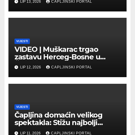
LIP 13, 2026
CAPLJINSKI PORTAL
Veletržnici
VIJESTI
VIDEO | Muškarac trgao
zastavu Herceg-Bosne u
Čapljini: Traži se hitno
LIP 12, 2026
CAPLJINSKI PORTAL
uhićenje
VIJESTI
Čapljina domaćin velikog
spektakla: Stižu najbolji
biciklisti Balkana
LIP 11, 2026
CAPLJINSKI PORTAL