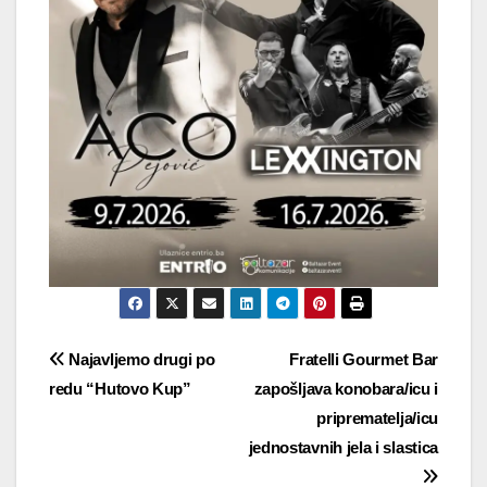
Navigacija
Najavljemo drugi po
Fratelli Gourmet Bar
redu “Hutovo Kup”
zapošljava konobara/icu i
objava
priprematelja/icu
jednostavnih jela i slastica