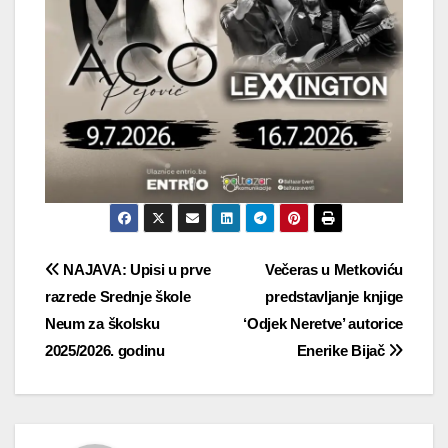
Navigacija
NAJAVA: Upisi u prve
Večeras u Metkoviću
razrede Srednje škole
predstavljanje knjige
objava
Neum za školsku
‘Odjek Neretve’ autorice
2025/2026. godinu
Enerike Bijač