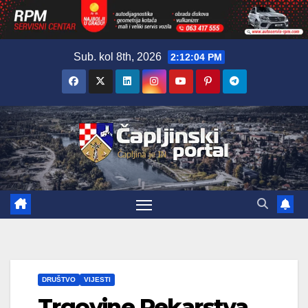
Skip
Sub. kol 8th, 2026
2:12:05 PM
to
content
DRUŠTVO
VIJESTI
Trgovine Pekarstva