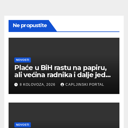
Ne propustite
NOVOSTI
Plaće u BiH rastu na papiru,
ali većina radnika i dalje jedva
spaja kraj s krajem
8 KOLOVOZA, 2026
CAPLJINSKI PORTAL
NOVOSTI