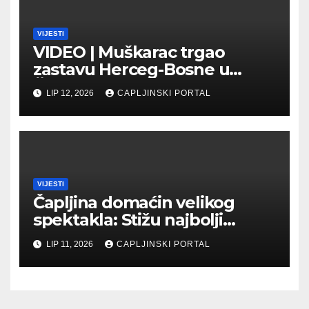
VIJESTI
VIDEO | Muškarac trgao
zastavu Herceg-Bosne u
Čapljini: Traži se hitno
LIP 12, 2026
CAPLJINSKI PORTAL
uhićenje
VIJESTI
Čapljina domaćin velikog
spektakla: Stižu najbolji
biciklisti Balkana
LIP 11, 2026
CAPLJINSKI PORTAL