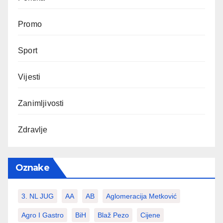
Promo
Sport
Vijesti
Zanimljivosti
Zdravlje
Oznake
3. NL JUG
AA
AB
Aglomeracija Metković
Agro I Gastro
BiH
Blaž Pezo
Cijene