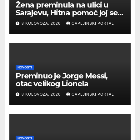
Žena preminula na ulici u
Sarajevu, Hitna pomoć joj se
borila za život više od 50
8 KOLOVOZA, 2026
CAPLJINSKI PORTAL
minuta
NOVOSTI
Preminuo je Jorge Messi,
otac velikog Lionela
8 KOLOVOZA, 2026
CAPLJINSKI PORTAL
NOVOSTI