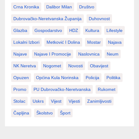
Crna Kronika
Dalibor Milan
Društvo
Dubrovačko-Neretvanska Županija
Duhovnost
Glazba
Gospodarstvo
HDZ
Kultura
Lifestyle
Lokalni Izbori
Metković I Dolina
Mostar
Najava
Najave
Najave I Promocije
Naslovnica
Neum
NK Neretva
Nogomet
Novosti
Obavijest
Opuzen
Općina Kula Norinska
Policija
Politika
Promo
PU Dubrovačko-Neretvanska
Rukomet
Stolac
Uskrs
Vijest
Vijesti
Zanimljivosti
Čapljina
Školstvo
Šport