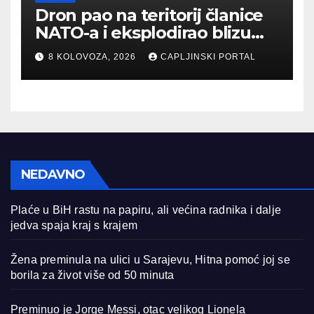
Dron pao na teritorij članice
NATO-a i eksplodirao blizu
plinovoda
8 KOLOVOZA, 2026
CAPLJINSKI PORTAL
NEDAVNO
Plaće u BiH rastu na papiru, ali većina radnika i dalje
jedva spaja kraj s krajem
Žena preminula na ulici u Sarajevu, Hitna pomoć joj se
borila za život više od 50 minuta
Preminuo je Jorge Messi, otac velikog Lionela