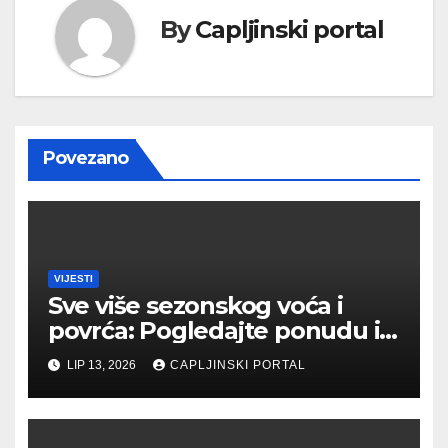
By
Capljinski portal
Povezano
VIJESTI
Sve više sezonskog voća i
povrća: Pogledajte ponudu i
cijene na čapljinskoj
LIP 13, 2026
CAPLJINSKI PORTAL
Veletržnici