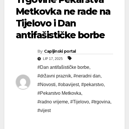
Metkovka ne rade na
Tijelovo i Dan
antifašističke borbe
By
Capljinski portal
LIP 17, 2025
#Dan antifašističke borbe
,
#državni praznik
,
#neradni dan
,
#Novosti
,
#obavijest
,
#pekarstvo
,
#Pekarstvo Metkovka
,
#radno vrijeme
,
#Tijelovo
,
#trgovina
,
#vijest