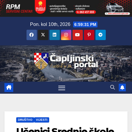
Skip
Pon. kol 10th, 2026
6:59:32 PM
to
content
DRUŠTVO
VIJESTI
Učenici Srednje škole