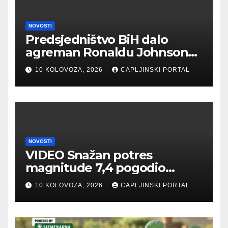
NOVOSTI
Predsjedništvo BiH dalo
agreman Ronaldu Johnsonu
za veleposlanika SAD
10 KOLOVOZA, 2026
CAPLJINSKI PORTAL
NOVOSTI
VIDEO Snažan potres
magnitude 7,4 pogodio
Kolumbiju, najmanje 22
10 KOLOVOZA, 2026
CAPLJINSKI PORTAL
poginulih