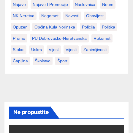
Najave
Najave I Promocije
Naslovnica
Neum
NK Neretva
Nogomet
Novosti
Obavijest
Opuzen
Općina Kula Norinska
Policija
Politika
Promo
PU Dubrovačko-Neretvanska
Rukomet
Stolac
Uskrs
Vijest
Vijesti
Zanimljivosti
Čapljina
Školstvo
Šport
Ne propustite