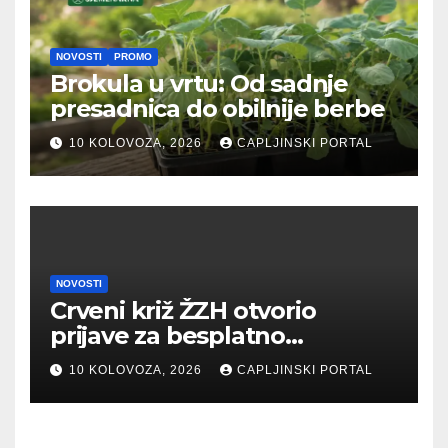
NOVOSTI
PROMO
Brokula u vrtu: Od sadnje
presadnica do obilnije berbe
10 KOLOVOZA, 2026
CAPLJINSKI PORTAL
NOVOSTI
Crveni križ ŽZH otvorio
prijave za besplatno
edukativno ljetovanje djece u
10 KOLOVOZA, 2026
CAPLJINSKI PORTAL
N. Vinodolskom