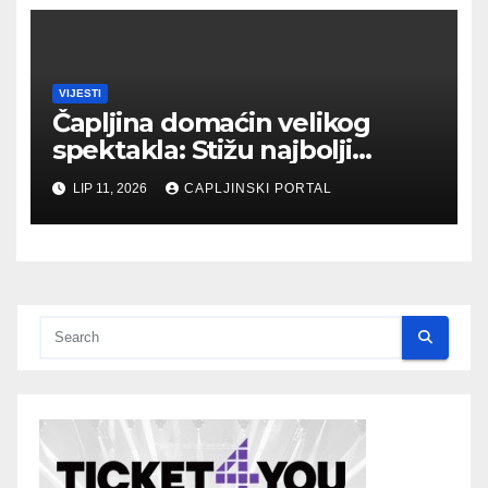
VIJESTI
Čapljina domaćin velikog
spektakla: Stižu najbolji
biciklisti Balkana
LIP 11, 2026
CAPLJINSKI PORTAL