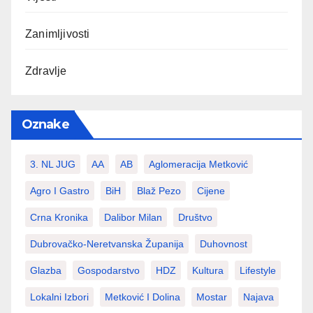
Zanimljivosti
Zdravlje
Oznake
3. NL JUG
AA
AB
Aglomeracija Metković
Agro I Gastro
BiH
Blaž Pezo
Cijene
Crna Kronika
Dalibor Milan
Društvo
Dubrovačko-Neretvanska Županija
Duhovnost
Glazba
Gospodarstvo
HDZ
Kultura
Lifestyle
Lokalni Izbori
Metković I Dolina
Mostar
Najava