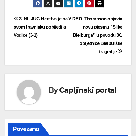
Navigacija
3. NL JUG Neretva je na
VIDEO| Thompson objavio
svom travnjaku pobijedila
novu pjesmu “Slike
objava
Vodice (3-1)
Bleiburga” u povodu 80.
obljetnice Bleiburške
tragedije
By
Capljinski portal
Povezano