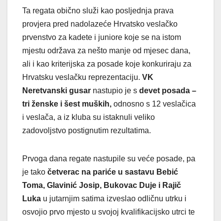
Ta regata obično služi kao posljednja prava
provjera pred nadolazeće Hrvatsko veslačko
prvenstvo za kadete i juniore koje se na istom
mjestu održava za nešto manje od mjesec dana,
ali i kao kriterijska za posade koje konkuriraju za
Hrvatsku veslačku reprezentaciju.
VK
Neretvanski gusar
nastupio je s
devet posada –
tri ženske i šest muških,
odnosno s 12 veslačica
i veslača, a iz kluba su istaknuli veliko
zadovoljstvo postignutim rezultatima.
Prvoga dana regate nastupile su veće posade, pa
je tako
četverac na pariće u sastavu Bebić
Toma, Glavinić Josip, Bukovac Duje i Rajič
Luka
u jutarnjim satima izveslao odličnu utrku i
osvojio prvo mjesto u svojoj kvalifikacijsko utrci te