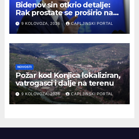
Bidenov sin otkrio detalje:
Rak prostate se proširio na
kosti, otac trpi jake bolove
9 KOLOVOZA, 2026
CAPLJINSKI PORTAL
NOVOSTI
Požar kod Konjica lokaliziran,
vatrogasci i dalje na terenu
9 KOLOVOZA, 2026
CAPLJINSKI PORTAL