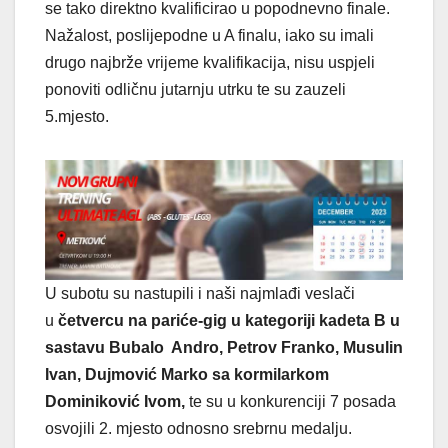
se tako direktno kvalificirao u popodnevno finale.
Nažalost, poslijepodne u A finalu, iako su imali
drugo najbrže vrijeme kvalifikacija, nisu uspjeli
ponoviti odličnu jutarnju utrku te su zauzeli
5.mjesto.
U subotu su nastupili i naši najmlađi veslači
u
četvercu na pariće-gig u kategoriji kadeta B u
sastavu Bubalo Andro, Petrov Franko, Musulin
Ivan, Dujmović Marko sa kormilarkom
Dominiković Ivom,
te su u konkurenciji 7 posada
osvojili 2. mjesto odnosno srebrnu medalju.