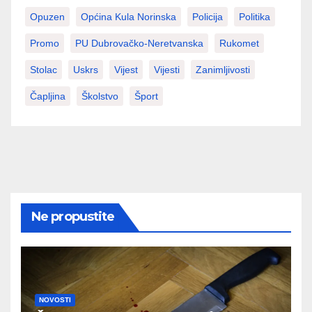
Opuzen
Općina Kula Norinska
Policija
Politika
Promo
PU Dubrovačko-Neretvanska
Rukomet
Stolac
Uskrs
Vijest
Vijesti
Zanimljivosti
Čapljina
Školstvo
Šport
Ne propustite
NOVOSTI