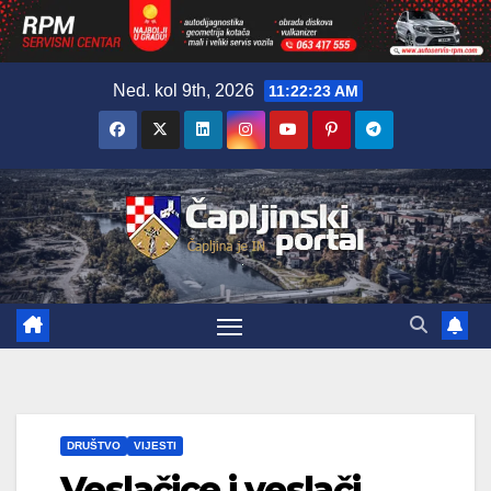
Skip
Ned. kol 9th, 2026
11:22:25 AM
to
content
DRUŠTVO
VIJESTI
Veslačice i veslači