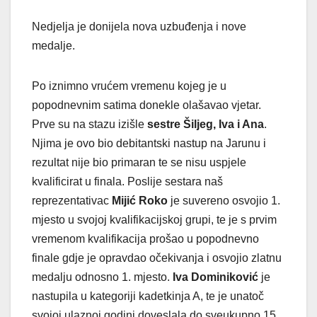
Nedjelja je donijela nova uzbuđenja i nove
medalje.
Po iznimno vrućem vremenu kojeg je u
popodnevnim satima donekle olašavao vjetar.
Prve su na stazu izišle
sestre Šiljeg, Iva i Ana
.
Njima je ovo bio debitantski nastup na Jarunu i
rezultat nije bio primaran te se nisu uspjele
kvalificirat u finala. Poslije sestara naš
reprezentativac
Mijić Roko
je suvereno osvojio 1.
mjesto u svojoj kvalifikacijskoj grupi, te je s prvim
vremenom kvalifikacija prošao u popodnevno
finale gdje je opravdao očekivanja i osvojio zlatnu
medalju odnosno 1. mjesto.
Iva Dominiković
je
nastupila u kategoriji kadetkinja A, te je unatoč
svojoj ulaznoj godini doveslala do sveukupno 15