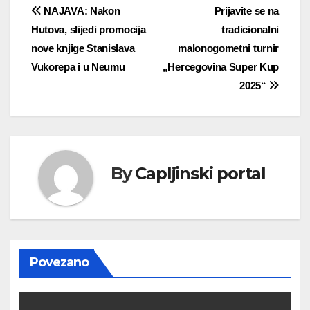
Navigacija
NAJAVA: Nakon
Prijavite se na
Hutova, slijedi promocija
tradicionalni
objava
nove knjige Stanislava
malonogometni turnir
Vukorepa i u Neumu
„Hercegovina Super Kup
2025“
By
Capljinski portal
Povezano