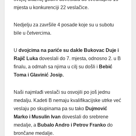
mjesta u konkurenciji 22 veslačice.
Nedjelju za završile 4 posade koje su u subotu
bile u četvercima.
U
dvojcima na pariće su dakle Bukovac Duje i
Rajič Luka
doveslali do 7. mjesta, odnosno 2. u B
finalu, a odmah sa njima u cilj su došli i
Bebić
Toma i Glavinić Josip.
Naši najmlađi veslači su osvojili po još jednu
medalju. Kadeti B nemaju kvalifikacijske utrke već
veslaju po skupinama pa su tako
Dujmović
Marko i Musulin Ivan
doveslali do srebrene
medalje, a
Bubalo Andro i Petrov Franko
do
brončane medalje.