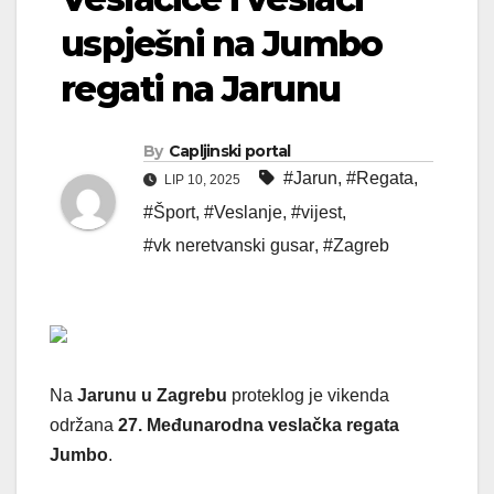
uspješni na Jumbo
regati na Jarunu
By
Capljinski portal
#Jarun
,
#Regata
,
LIP 10, 2025
#Šport
,
#Veslanje
,
#vijest
,
#vk neretvanski gusar
,
#Zagreb
Na
Jarunu u Zagrebu
proteklog je vikenda
održana
27. Međunarodna veslačka regata
Jumbo
.