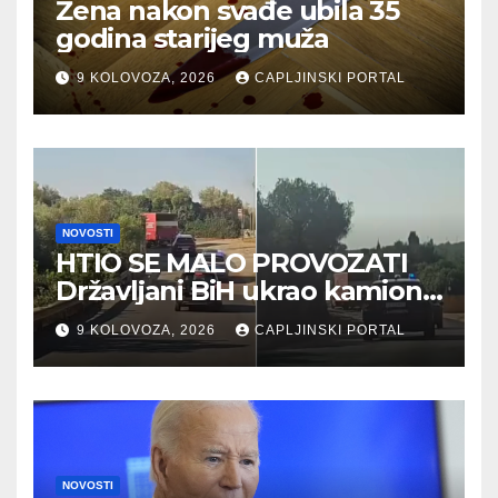
Žena nakon svađe ubila 35
godina starijeg muža
9 KOLOVOZA, 2026
CAPLJINSKI PORTAL
NOVOSTI
HTIO SE MALO PROVOZATI
Državljani BiH ukrao kamion,
policija pucala na njega
9 KOLOVOZA, 2026
CAPLJINSKI PORTAL
NOVOSTI