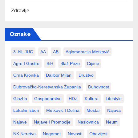
Zdravlje
Oznake
3. NL JUG
AA
AB
Aglomeracija Metković
Agro I Gastro
BiH
Blaž Pezo
Cijene
Crna Kronika
Dalibor Milan
Društvo
Dubrovačko-Neretvanska Županija
Duhovnost
Glazba
Gospodarstvo
HDZ
Kultura
Lifestyle
Lokalni Izbori
Metković I Dolina
Mostar
Najava
Najave
Najave I Promocije
Naslovnica
Neum
NK Neretva
Nogomet
Novosti
Obavijest