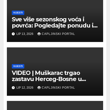
VIJESTI
Sve više sezonskog voća i
povrća: Pogledajte ponudu i
cijene na čapljinskoj
LIP 13, 2026
CAPLJINSKI PORTAL
Veletržnici
VIJESTI
VIDEO | Muškarac trgao
zastavu Herceg-Bosne u
Čapljini: Traži se hitno
LIP 12, 2026
CAPLJINSKI PORTAL
uhićenje