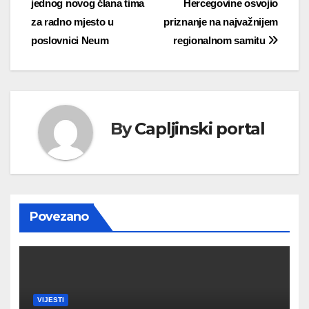
jednog novog člana tima
Hercegovine osvojio
objava
za radno mjesto u
priznanje na najvažnijem
poslovnici Neum
regionalnom samitu
By
Capljinski portal
Povezano
VIJESTI