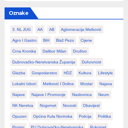
Oznake
3. NL JUG
AA
AB
Aglomeracija Metković
Agro I Gastro
BiH
Blaž Pezo
Cijene
Crna Kronika
Dalibor Milan
Društvo
Dubrovačko-Neretvanska Županija
Duhovnost
Glazba
Gospodarstvo
HDZ
Kultura
Lifestyle
Lokalni Izbori
Metković I Dolina
Mostar
Najava
Najave
Najave I Promocije
Naslovnica
Neum
NK Neretva
Nogomet
Novosti
Obavijest
Opuzen
Općina Kula Norinska
Policija
Politika
Promo
PU Dubrovačko-Neretvanska
Rukomet