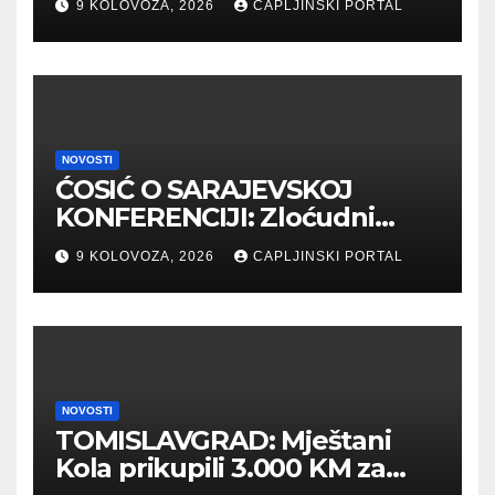
9 KOLOVOZA, 2026
CAPLJINSKI PORTAL
NOVOSTI
ĆOSIĆ O SARAJEVSKOJ
KONFERENCIJI: Zloćudni
propagandi obrazac kroz
9 KOLOVOZA, 2026
CAPLJINSKI PORTAL
povjest je već korišten
NOVOSTI
TOMISLAVGRAD: Mještani
Kola prikupili 3.000 KM za