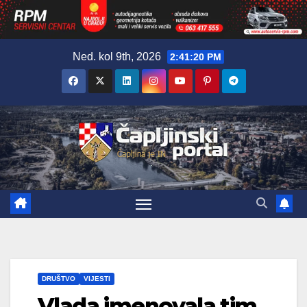
Skip
Ned. kol 9th, 2026
2:41:21 PM
to
content
DRUŠTVO
VIJESTI
Vlada imenovala tim