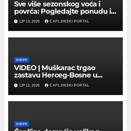
Sve više sezonskog voća i
povrća: Pogledajte ponudu i
cijene na čapljinskoj
LIP 13, 2026
CAPLJINSKI PORTAL
Veletržnici
VIJESTI
VIDEO | Muškarac trgao
zastavu Herceg-Bosne u
Čapljini: Traži se hitno
LIP 12, 2026
CAPLJINSKI PORTAL
uhićenje
VIJESTI