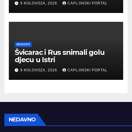
“Kuću nade” u Mostaru
9 KOLOVOZA, 2026
CAPLJINSKI PORTAL
NOVOSTI
Švicarac i Rus snimali golu
djecu u Istri
9 KOLOVOZA, 2026
CAPLJINSKI PORTAL
NEDAVNO