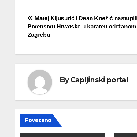
Navigacija
Matej Kljusurić i Dean Knežić nastupil
Prvenstvu Hrvatske u karateu održanom
objava
Zagrebu
By
Capljinski portal
Povezano