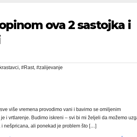
topinom ova 2 sastojka i
i
krastavci
,
#Rast
,
#zalijevanje
sve više vremena provodimo vani i bavimo se omiljenim
 i vrtlarenje. Budimo iskreni – svi bi mi željeli da možemo uzga
 i nešpricana, ali ponekad je problem što […]