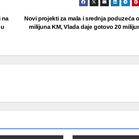
i na
Novi projekti za mala i srednja poduzeća 
 u
milijuna KM, Vlada daje gotovo 20 milij