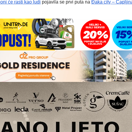
oni će rasti kao ludi
pojavila se prvi puta na
Đaka city – Čapljin