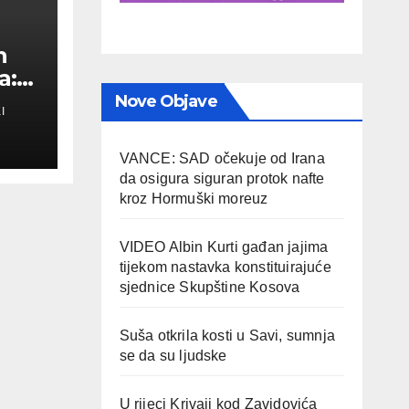
n
a:
Nove Objave
I
a
VANCE: SAD očekuje od Irana
da osigura siguran protok nafte
kroz Hormuški moreuz
VIDEO Albin Kurti gađan jajima
tijekom nastavka konstituirajuće
sjednice Skupštine Kosova
Suša otkrila kosti u Savi, sumnja
se da su ljudske
U rijeci Krivaji kod Zavidovića