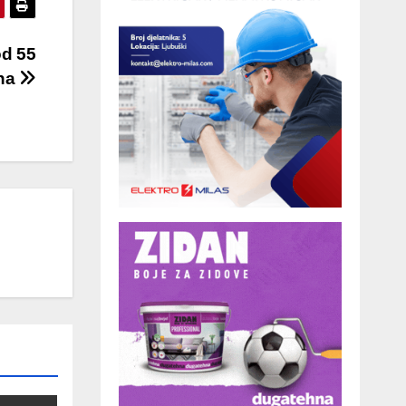
od 55
una