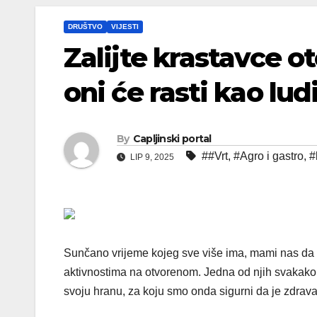
DRUŠTVO
VIJESTI
Zalijte krastavce o
oni će rasti kao lud
By
Capljinski portal
##Vrt
,
#Agro i gastro
,
#
LIP 9, 2025
Sunčano vrijeme kojeg sve više ima, mami nas da 
aktivnostima na otvorenom. Jedna od njih svakako je
svoju hranu, za koju smo onda sigurni da je zdrava