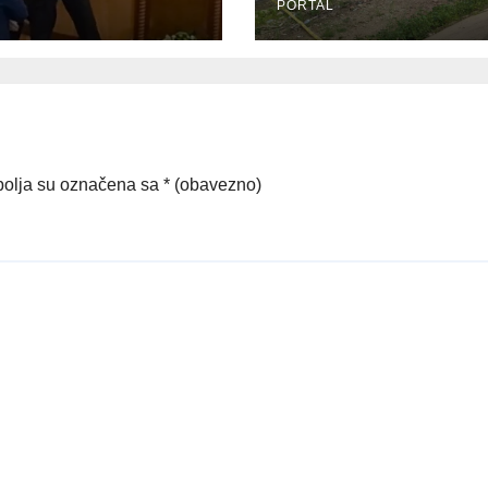
nice Skupštine
PORTAL
ova
olja su označena sa
* (obavezno)