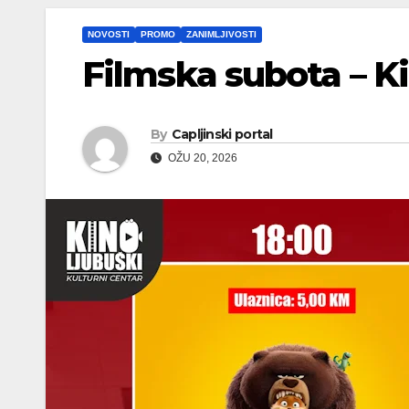
NOVOSTI
PROMO
ZANIMLJIVOSTI
Filmska subota – K
By
Capljinski portal
OŽU 20, 2026