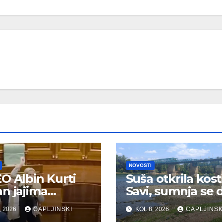
NOVOSTI
O Albin Kurti
Suša otkrila kost
n jajima
Savi, sumnja se 
kom nastavka
su ljudske
, 2026
CAPLJINSKI
KOL 8, 2026
CAPLJINSK
tituirajuće