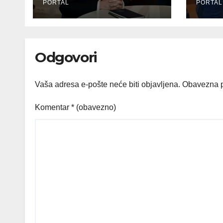
Hormuški moreuz
PORTAL
sjed
PORTAL
Kos
Odgovori
Vaša adresa e-pošte neće biti objavljena.
Obavezna p
Komentar
* (obavezno)