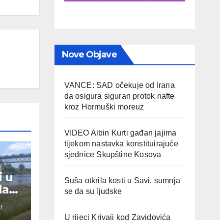
Nove Objave
VANCE: SAD očekuje od Irana
da osigura siguran protok nafte
kroz Hormuški moreuz
VIDEO Albin Kurti gađan jajima
tijekom nastavka konstituirajuće
sjednice Skupštine Kosova
i u
Suša otkrila kosti u Savi, sumnja
da
se da su ljudske
I
U rijeci Krivaji kod Zavidovića