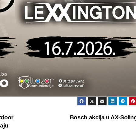
tdoor
Bosch akcija u AX-Soli
raju