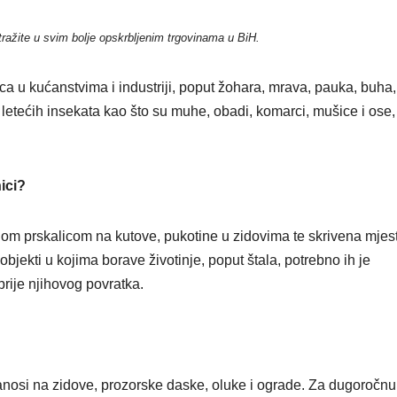
tražite u svim bolje opskrbljenim trgovinama u BiH.
ca u kućanstvima i industriji, poput žohara, mrava, pauka, buha,
v letećih insekata kao što su muhe, obadi, komarci, mušice i ose, 
ici?
om prskalicom na kutove, pukotine u zidovima te skrivena mjest
objekti u kojima borave životinje, poput štala, potrebno ih je
 prije njihovog povratka.
anosi na zidove, prozorske daske, oluke i ograde. Za dugoročnu