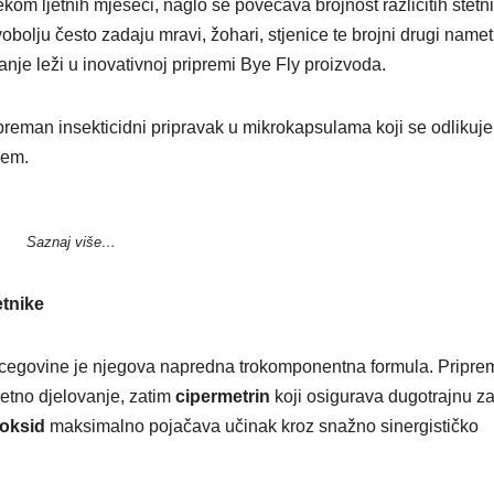
kom ljetnih mjeseci, naglo se povećava brojnost različitih štetn
bolju često zadaju mravi, žohari, stjenice te brojni drugi namet
anje leži u inovativnoj pripremi Bye Fly proizvoda.
spreman insekticidni pripravak u mikrokapsulama koji se odlikuje
jem.
Saznaj više…
etnike
Hercegovine je njegova napredna trokomponentna formula. Pripre
četno djelovanje, zatim
cipermetrin
koji osigurava dugotrajnu za
toksid
maksimalno pojačava učinak kroz snažno sinergističko