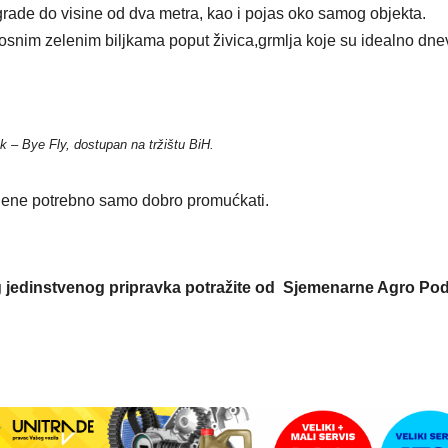
grade do visine od dva metra, kao i pojas oko samog objekta.
nosnim zelenim biljkama poput živica,grmlja koje su idealno dn
k – Bye Fly, dostupan na tržištu BiH.
imjene potrebno samo dobro promućkati.
g jedinstvenog pripravka potražite od Sjemenarne Agro Po