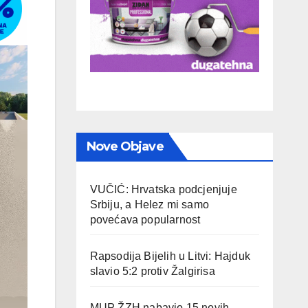
Nove Objave
VUČIĆ: Hrvatska podcjenjuje
Srbiju, a Helez mi samo
povećava popularnost
Rapsodija Bijelih u Litvi: Hajduk
slavio 5:2 protiv Žalgirisa
MUP ŽZH nabavio 15 novih