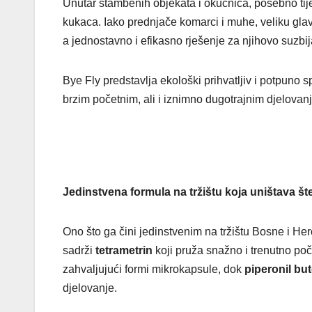
Unutar stambenih objekata i okućnica, posebno tije
kukaca. Iako prednjače komarci i muhe, veliku glavo
a jednostavno i efikasno rješenje za njihovo suzbij
Bye Fly predstavlja ekološki prihvatljiv i potpuno 
brzim početnim, ali i iznimno dugotrajnim djelovan
Jedinstvena formula na tržištu koja uništava št
Ono što ga čini jedinstvenim na tržištu Bosne i 
sadrži
tetrametrin
koji pruža snažno i trenutno po
zahvaljujući formi mikrokapsule, dok
piperonil bu
djelovanje.