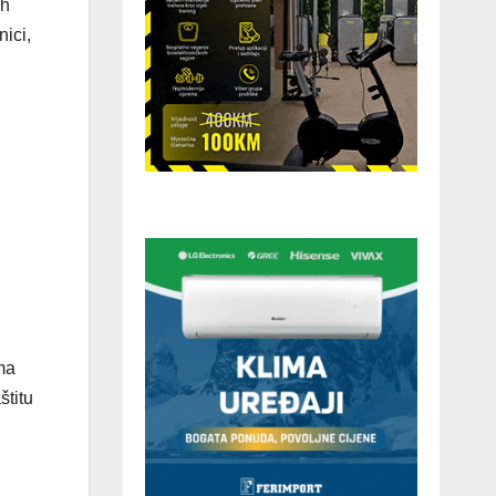
ih
nici,
ma
štitu