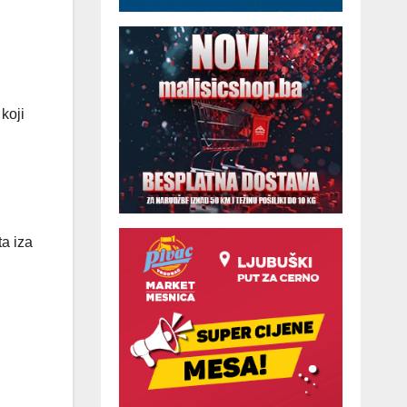
koji
a iza