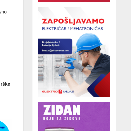
evno
drške