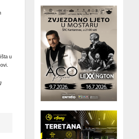
h
išta u
ovi.
g