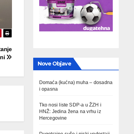
tanje
ini
Nove Objave
Domaća (kućna) muha – dosadna
i opasna
Tko nosi liste SDP-a u ŽZH i
HNŽ: Jedina žena na vrhu iz
Hercegovine
Dugotrajne suše i niski vodostaji