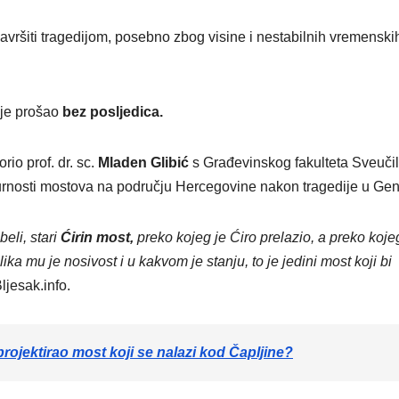
završiti tragedijom, posebno zbog visine i nestabilnih vremenski
 je prošao
bez posljedica.
io prof. dr. sc.
Mladen Glibić
s Građevinskog fakulteta Sveučil
urnosti mostova na području Hercegovine nakon tragedije u Gen
eli, stari
Ćirin most,
preko kojeg je Ćiro prelazio, a preko koje
a mu je nosivost i u kakvom je stanju, to je jedini most koji bi
ljesak.info.
 projektirao most koji se nalazi kod Čapljine?