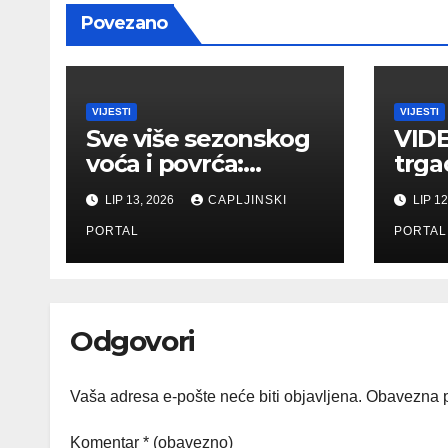
Povezano
VIJESTI
VIJESTI
Sve više sezonskog
VIDE
voća i povrća:
trga
Pogledajte ponudu
Herc
LIP 13, 2026
CAPLJINSKI
LIP 12
i cijene na
Čaplj
čapljinskoj
PORTAL
hitn
PORTAL
Veletržnici
Odgovori
Vaša adresa e-pošte neće biti objavljena.
Obavezna p
Komentar
* (obavezno)