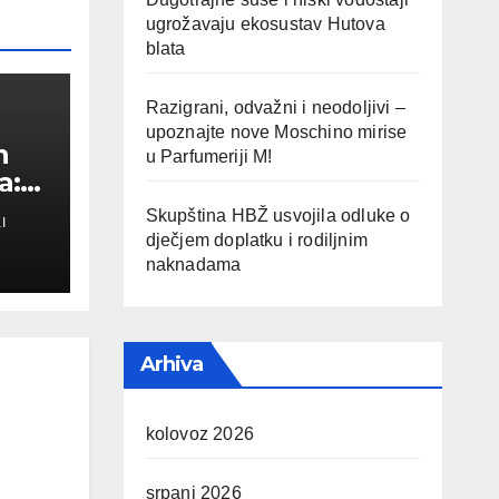
ugrožavaju ekosustav Hutova
blata
Razigrani, odvažni i neodoljivi –
upoznajte nove Moschino mirise
n
u Parfumeriji M!
a:
Skupština HBŽ usvojila odluke o
I
a
dječjem doplatku i rodiljnim
naknadama
Arhiva
kolovoz 2026
srpanj 2026