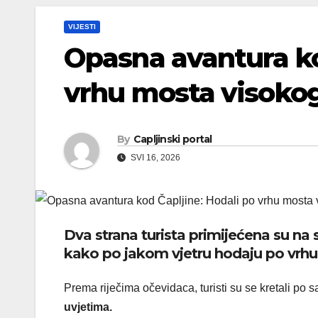
VIJESTI
Opasna avantura ko
vrhu mosta visoko
By
Capljinski portal
SVI 16, 2026
Dva strana turista primijećena su na
kako po jakom vjetru hodaju po vrhu 
Prema riječima očevidaca, turisti su se kretali p
uvjetima.