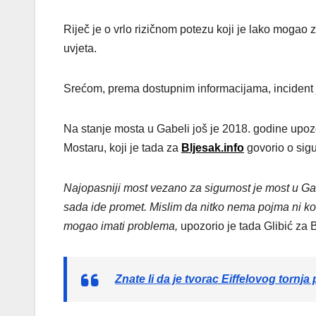
Riječ je o vrlo rizičnom potezu koji je lako mogao 
uvjeta.
Srećom, prema dostupnim informacijama, incident
Na stanje mosta u Gabeli još je 2018. godine upozor
Mostaru, koji je tada za
Bljesak.info
govorio o sig
Najopasniji most vezano za sigurnost je most u Gab
sada ide promet. Mislim da nitko nema pojma ni kolik
mogao imati problema,
upozorio je tada Glibić za B
Znate li da je tvorac Eiffelovog tornja