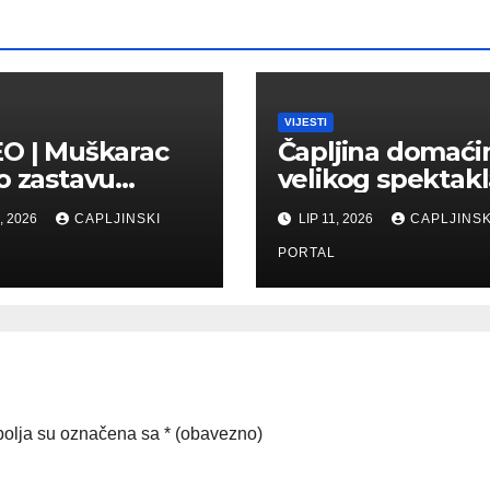
VIJESTI
O | Muškarac
Čapljina domaći
o zastavu
velikog spektakl
eg-Bosne u
Stižu najbolji
, 2026
CAPLJINSKI
LIP 11, 2026
CAPLJINSK
ini: Traži se
biciklisti Balkan
o uhićenje
PORTAL
olja su označena sa
* (obavezno)