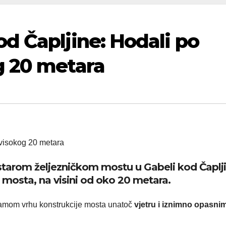
d Čapljine: Hodali po
g 20 metara
 starom željezničkom mostu u Gabeli kod Čaplj
mosta, na visini od oko 20 metara.
o samom vrhu konstrukcije mosta unatoč
vjetru i iznimno opasni