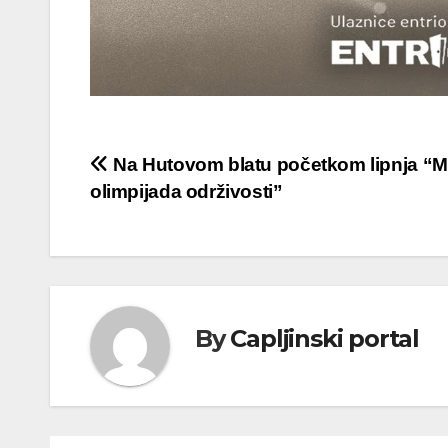
Navigacija
Na Hutovom blatu početkom lipnja “M
olimpijada održivosti”
objava
By
Capljinski portal