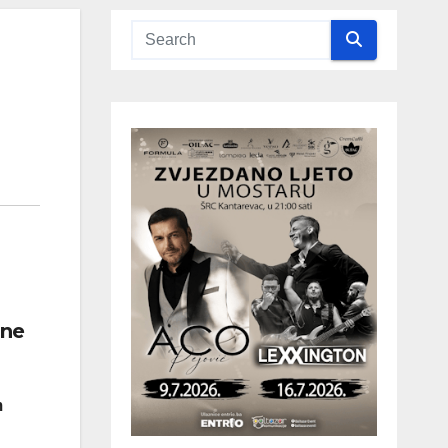
ine
m