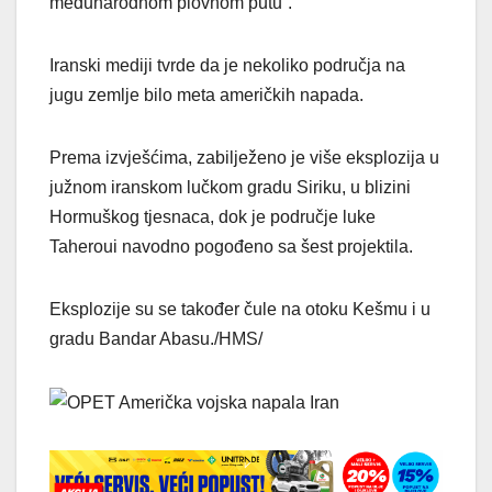
međunarodnom plovnom putu”.
Iranski mediji tvrde da je nekoliko područja na
jugu zemlje bilo meta američkih napada.
Prema izvješćima, zabilježeno je više eksplozija u
južnom iranskom lučkom gradu Siriku, u blizini
Hormuškog tjesnaca, dok je područje luke
Taheroui navodno pogođeno sa šest projektila.
Eksplozije su se također čule na otoku Kešmu i u
gradu Bandar Abasu./HMS/