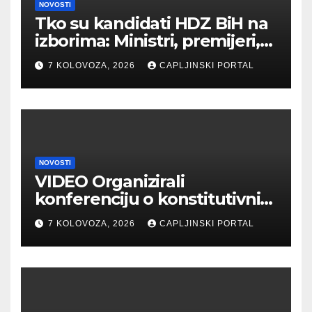
NOVOSTI
Tko su kandidati HDZ BiH na
izborima: Ministri, premijeri,
ali i nova imena
7 KOLOVOZA, 2026
CAPLJINSKI PORTAL
NOVOSTI
VIDEO Organizirali
konferenciju o konstitutivnim
narodima, pa govorili o
7 KOLOVOZA, 2026
CAPLJINSKI PORTAL
etničkim skupinama