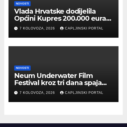
NOVOSTI
Vlada Hrvatske dodijelila
Općini Kupres 200.000 eura
za izgradnju vatrogasnog
7 KOLOVOZA, 2026
CAPLJINSKI PORTAL
doma
NOVOSTI
Neum Underwater Film
Festival kroz tri dana spaja
umjetnost filma i more
7 KOLOVOZA, 2026
CAPLJINSKI PORTAL