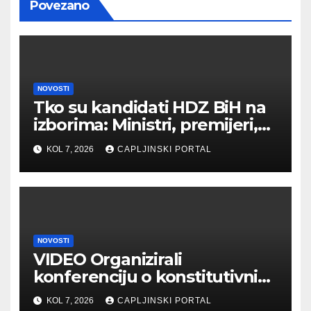
Povezano
NOVOSTI
Tko su kandidati HDZ BiH na
izborima: Ministri, premijeri,
ali i nova imena
KOL 7, 2026
CAPLJINSKI PORTAL
NOVOSTI
VIDEO Organizirali
konferenciju o konstitutivnim
narodima, pa govorili o
KOL 7, 2026
CAPLJINSKI PORTAL