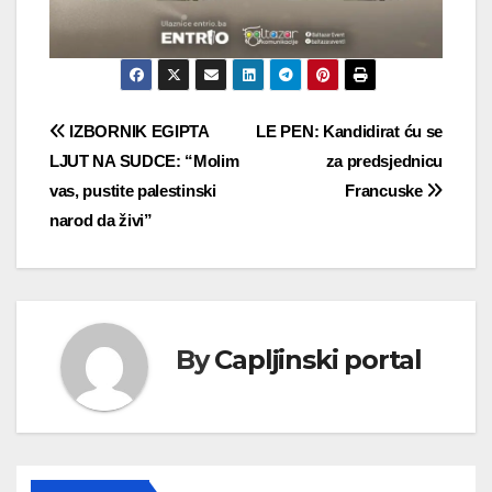
Navigacija
IZBORNIK EGIPTA
LE PEN: Kandidirat ću se
LJUT NA SUDCE: “Molim
za predsjednicu
objava
vas, pustite palestinski
Francuske
narod da živi”
By
Capljinski portal