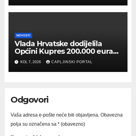
etničkim skupinama
NOVOSTI
Vlada Hrvatske dodijelila
Općini Kupres 200.000 eura
za izgradnju vatrogasnog
KOL 7, 2026
CAPLJINSKI PORTAL
doma
Odgovori
Vaša adresa e-pošte neće biti objavljena.
Obavezna
polja su označena sa
* (obavezno)