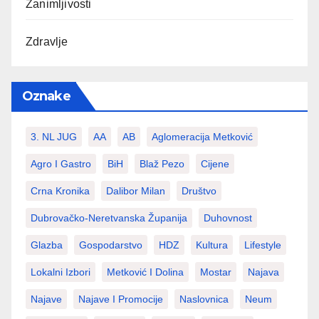
Zanimljivosti
Zdravlje
Oznake
3. NL JUG
AA
AB
Aglomeracija Metković
Agro I Gastro
BiH
Blaž Pezo
Cijene
Crna Kronika
Dalibor Milan
Društvo
Dubrovačko-Neretvanska Županija
Duhovnost
Glazba
Gospodarstvo
HDZ
Kultura
Lifestyle
Lokalni Izbori
Metković I Dolina
Mostar
Najava
Najave
Najave I Promocije
Naslovnica
Neum