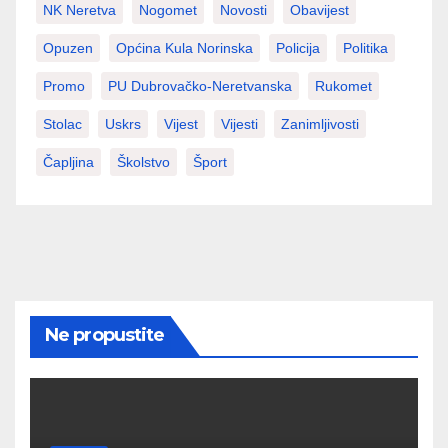
NK Neretva
Nogomet
Novosti
Obavijest
Opuzen
Općina Kula Norinska
Policija
Politika
Promo
PU Dubrovačko-Neretvanska
Rukomet
Stolac
Uskrs
Vijest
Vijesti
Zanimljivosti
Čapljina
Školstvo
Šport
Ne propustite