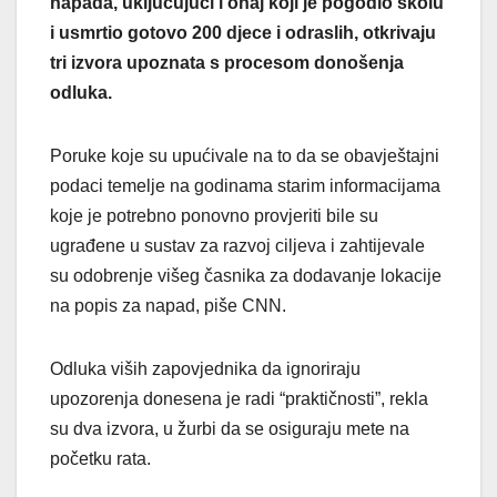
napada, uključujući i onaj koji je pogodio školu
i usmrtio gotovo 200 djece i odraslih, otkrivaju
tri izvora upoznata s procesom donošenja
odluka.
Poruke koje su upućivale na to da se obavještajni
podaci temelje na godinama starim informacijama
koje je potrebno ponovno provjeriti bile su
ugrađene u sustav za razvoj ciljeva i zahtijevale
su odobrenje višeg časnika za dodavanje lokacije
na popis za napad, piše CNN.
Odluka viših zapovjednika da ignoriraju
upozorenja donesena je radi “praktičnosti”, rekla
su dva izvora, u žurbi da se osiguraju mete na
početku rata.