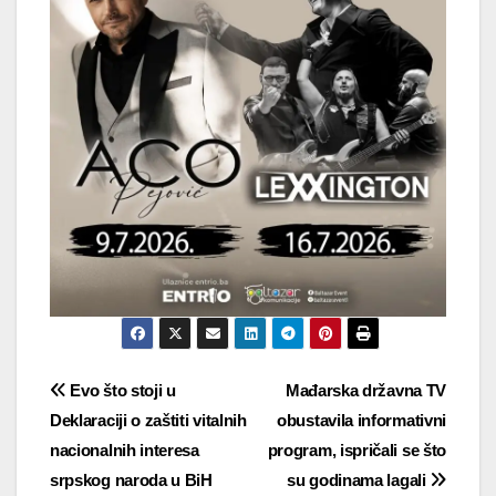
Navigacija
Evo što stoji u
Mađarska državna TV
Deklaraciji o zaštiti vitalnih
obustavila informativni
objava
nacionalnih interesa
program, ispričali se što
srpskog naroda u BiH
su godinama lagali