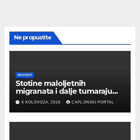
Ne propustite
NOVOSTI
Stotine maloljetnih
migranata i dalje tumaraju
ulicama Ceute
6 KOLOVOZA, 2026
CAPLJINSKI PORTAL