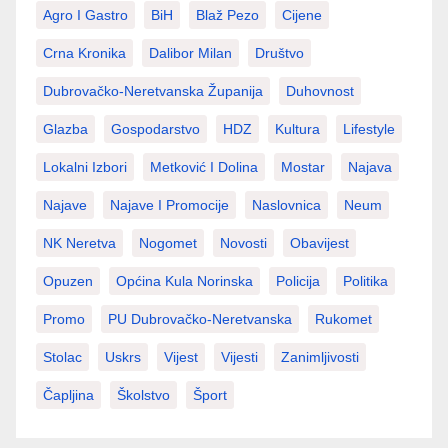
Agro I Gastro
BiH
Blaž Pezo
Cijene
Crna Kronika
Dalibor Milan
Društvo
Dubrovačko-Neretvanska Županija
Duhovnost
Glazba
Gospodarstvo
HDZ
Kultura
Lifestyle
Lokalni Izbori
Metković I Dolina
Mostar
Najava
Najave
Najave I Promocije
Naslovnica
Neum
NK Neretva
Nogomet
Novosti
Obavijest
Opuzen
Općina Kula Norinska
Policija
Politika
Promo
PU Dubrovačko-Neretvanska
Rukomet
Stolac
Uskrs
Vijest
Vijesti
Zanimljivosti
Čapljina
Školstvo
Šport