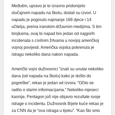
Međutim, upravo je to izravno pridonijelo
slučajnom napadu na školu, dodali su izvori. U
napadu je poginulo najmanje 168 djece i 14
učitelja, prema iranskim državnim medijima. S tim
brojkama, ovaj bi napad bio jedan od najgorih
incidenata s civilnim žrtvama u novijoj američkoj
vojnoj povijesti. Američka vojska pokrenula je
istragu nekoliko dana nakon napada.
Američki vojni dužnosnici “znali su unutar nekoliko
dana (od napada na školu) kako je došlo do
pogreške”, rekao je jedan od izvora. “Očito se
radilo o starim informacijama.” Nekoliko mjeseci
kasnije, Pentagon još nije objavio rezultate svoje
istrage o incidentu. Dužnosnik Bijele kuće rekao je
za CNN da je “ova istraga u tijeku”. “Kao što smo