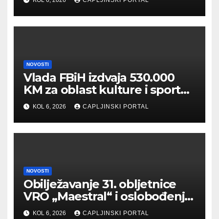
NOVOSTI
Vlada FBiH izdvaja 530.000
KM za oblast kulture i sporta
te vjerske institucije
KOL 6, 2026
CAPLJINSKI PORTAL
NOVOSTI
Obilježavanje 31. obljetnice
VRO „Maestral“ i oslobođenja
Jajca uz pokroviteljstvo HNS
KOL 6, 2026
CAPLJINSKI PORTAL