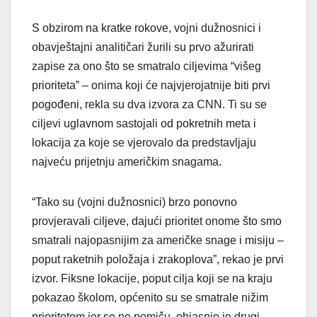
S obzirom na kratke rokove, vojni dužnosnici i
obavještajni analitičari žurili su prvo ažurirati
zapise za ono što se smatralo ciljevima “višeg
prioriteta” – onima koji će najvjerojatnije biti prvi
pogođeni, rekla su dva izvora za CNN. Ti su se
ciljevi uglavnom sastojali od pokretnih meta i
lokacija za koje se vjerovalo da predstavljaju
najveću prijetnju američkim snagama.
“Tako su (vojni dužnosnici) brzo ponovno
provjeravali ciljeve, dajući prioritet onome što smo
smatrali najopasnijim za američke snage i misiju –
poput raketnih položaja i zrakoplova”, rekao je prvi
izvor. Fiksne lokacije, poput cilja koji se na kraju
pokazao školom, općenito su se smatrale nižim
prioritetom jer se ne pomiču, objasnio je drugi