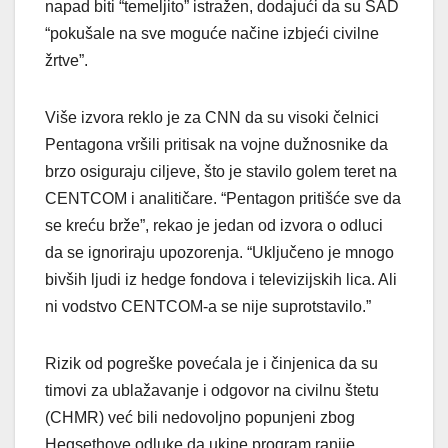
napad biti “temeljito” istražen, dodajući da su SAD
“pokušale na sve moguće načine izbjeći civilne
žrtve”.
Više izvora reklo je za CNN da su visoki čelnici
Pentagona vršili pritisak na vojne dužnosnike da
brzo osiguraju ciljeve, što je stavilo golem teret na
CENTCOM i analitičare. “Pentagon pritišće sve da
se kreću brže”, rekao je jedan od izvora o odluci
da se ignoriraju upozorenja. “Uključeno je mnogo
bivših ljudi iz hedge fondova i televizijskih lica. Ali
ni vodstvo CENTCOM-a se nije suprotstavilo.”
Rizik od pogreške povećala je i činjenica da su
timovi za ublažavanje i odgovor na civilnu štetu
(CHMR) već bili nedovoljno popunjeni zbog
Hegsethove odluke da ukine program ranije