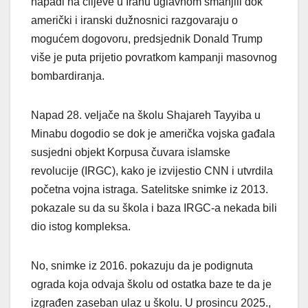
napadi na ciljeve u Iranu uglavnom smanjili dok
američki i iranski dužnosnici razgovaraju o
mogućem dogovoru, predsjednik Donald Trump
više je puta prijetio povratkom kampanji masovnog
bombardiranja.
Napad 28. veljače na školu Shajareh Tayyiba u
Minabu dogodio se dok je američka vojska gađala
susjedni objekt Korpusa čuvara islamske
revolucije (IRGC), kako je izvijestio CNN i utvrdila
početna vojna istraga. Satelitske snimke iz 2013.
pokazale su da su škola i baza IRGC-a nekada bili
dio istog kompleksa.
No, snimke iz 2016. pokazuju da je podignuta
ograda koja odvaja školu od ostatka baze te da je
izgrađen zaseban ulaz u školu. U prosincu 2025.,