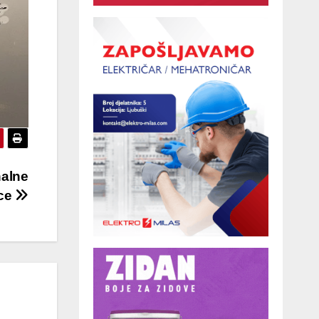
nalne
ice