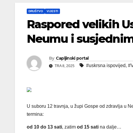
DRUŠTVO
VIJESTI
Raspored velikih Us
Neumu i susjedni
By
Capljinski portal
#uskrsna ispovijed
,
#V
TRA 8, 2025
U suboru 12 travnja, u župi Gospe od zdravlja u Ne
termina:
od 10 do 13 sati
, zatim
od 15 sati
na dalje…