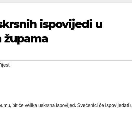
krsnih ispovijedi u
m župama
ijesti
umu, bit će velika uskrsna ispovijed. Svećenici će ispovijedati 