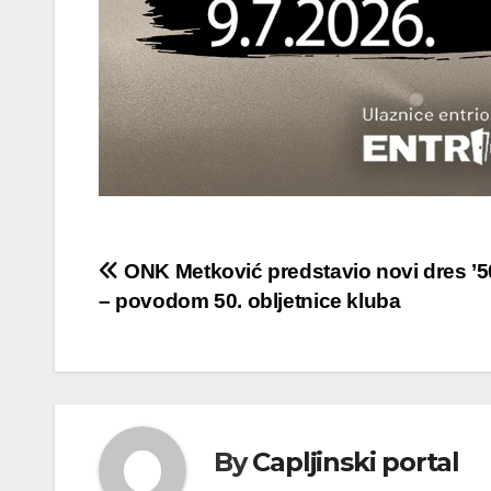
Navigacija
ONK Metković predstavio novi dres ’50 
– povodom 50. obljetnice kluba
objava
By
Capljinski portal