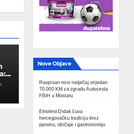
Nove Objave
n
a:
Raspisan novi natječaj vrijedan
I
a
70.000 KM za zgradu Autocesta
FBiH u Mostaru
Etnofest Didak čuva
hercegovačku tradiciju kroz
pjesmu, običaje i gastronomiju